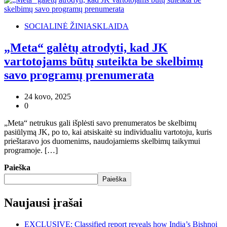
SOCIALINĖ ŽINIASKLAIDA
„Meta“ galėtų atrodyti, kad JK
vartotojams būtų suteikta be skelbimų
savo programų prenumerata
24 kovo, 2025
0
„Meta“ netrukus gali išplėsti savo prenumeratos be skelbimų
pasiūlymą JK, po to, kai atsiskaitė su individualiu vartotoju, kuris
prieštaravo jos duomenims, naudojamiems skelbimų taikymui
programoje. […]
Paieška
Paieška
Naujausi įrašai
EXCLUSIVE: Classified report reveals how India’s Bishnoi