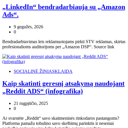
„LinkedIn“ bendradarbiauja su „Amazon
Ads“.
9 gegužės, 2026
0
Bendradarbiavimas leis reklamuotojams pirkti STV reklamas, skirtas
profesionalioms auditorijoms per „Amazon DSP“. Source link
SOCIALINĖ ŽINIASKLAIDA
Kaip skatinti geresnį atsakymą naudojant
„Reddit ADS“ (infografika)
21 rugpjūčio, 2025
0
Ar svarstėte „Reddit“ savo skaitmeninės rinkodaros pastangoms?
Platforma pamažu tobulino savo skelbimų parinktis ir neseniai