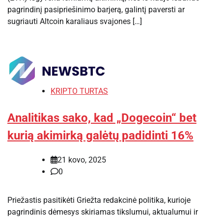
pagrindinį pasipriešinimo barjerą, galintį paversti ar
sugriauti Altcoin karaliaus svajones […]
KRIPTO TURTAS
Analitikas sako, kad „Dogecoin“ bet
kurią akimirką galėtų padidinti 16%
21 kovo, 2025
0
Priežastis pasitikėti Griežta redakcinė politika, kurioje
pagrindinis dėmesys skiriamas tikslumui, aktualumui ir