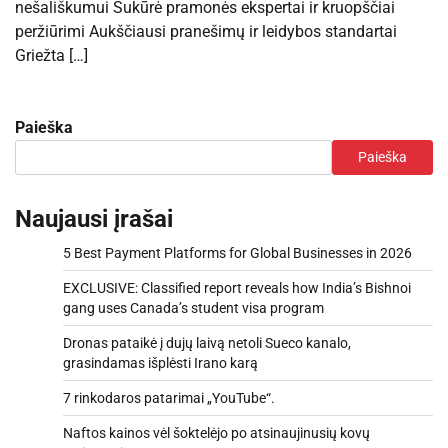
nešališkumui Sukūrė pramonės ekspertai ir kruopščiai
peržiūrimi Aukščiausi pranešimų ir leidybos standartai
Griežta […]
Paieška
Paieška
Naujausi įrašai
5 Best Payment Platforms for Global Businesses in 2026
EXCLUSIVE: Classified report reveals how India’s Bishnoi
gang uses Canada’s student visa program
Dronas pataikė į dujų laivą netoli Sueco kanalo,
grasindamas išplėsti Irano karą
7 rinkodaros patarimai „YouTube“.
Naftos kainos vėl šoktelėjo po atsinaujinusių kovų