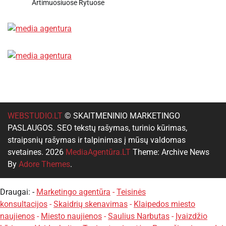
Artimuosiuose Rytuose
WEBSTUDIO.LT
© SKAITMENINIO MARKETINGO
PASLAUGOS. SEO tekstų rašymas, turinio kūrimas,
straipsnių rašymas ir talpinimas į mūsų valdomas
svetaines. 2026
MediaAgentūra.LT
Theme: Archive News
By
Adore Themes
.
Draugai: -
Marketingo agentūra
-
Teisinės
konsultacijos
-
Skaidrių skenavimas
-
Klaipedos miesto
naujienos
-
Miesto naujienos
-
Saulius Narbutas
-
Įvaizdžio