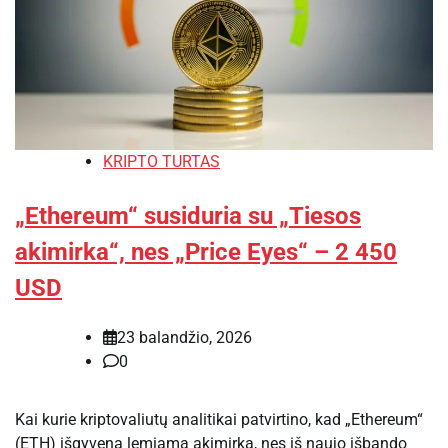
KRIPTO TURTAS
„Ethereum“ susiduria su „Tiesos
akimirka“, nes „Price Eyes“ – 2 450
USD
23 balandžio, 2026
0
Kai kurie kriptovaliutų analitikai patvirtino, kad „Ethereum“
(ETH) išgyvena lemiamą akimirką, nes iš naujo išbando