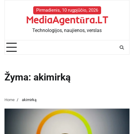
Skip
to
Pirmadienis, 10 rugpjūčio, 2026
MediaAgentūra.LT
content
Technologijos, naujienos, verslas
Žyma:
akimirką
Home
akimirką