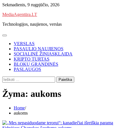
Skip
Sekmadienis, 9 rugpjūčio, 2026
to
MediaAgentūra.LT
content
Technologijos, naujienos, verslas
VERSLAS
PASAULIO NAUJIENOS
SOCIALINĖ ŽINIASKLAIDA
KRIPTO TURTAS
BLOKŲ GRANDINĖS
PASLAUGOS
Ieškoti:
Žyma:
aukoms
Home
aukoms