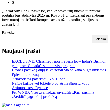
0
„TerraForm Labs“ paskelbė, kad kriptovaliutų nuostolių pretenzijų
portalas bus atidarytas 2025 m. Kovo 31 d., Leidžiant paveiktiems
investuotojams ieškoti kompensacijos už nuostolius, susijusius su
„Terra […]
Paieška
Paieška
Naujausi įrašai
EXCLUSIVE: Classified report reveals how India’s Bishnoi
gang uses Canada’s student visa program
Dronas pataikė į dujų laivą netoli Sueco kanalo, grasindamas
išplėsti Irano karą
7 rinkodaros patarimai „YouTube“.
Naftos kainos vėl šoktelėjo po atsinaujinusių kovų
Artimuosiuose Rytuose
Per WNBA Visų žvaigždžių savaitgalį „Kia“ pasiima
„Reddit“ pagrindinį produktą