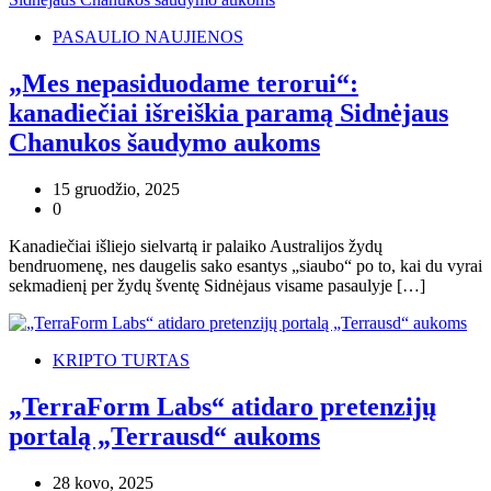
PASAULIO NAUJIENOS
„Mes nepasiduodame terorui“:
kanadiečiai išreiškia paramą Sidnėjaus
Chanukos šaudymo aukoms
15 gruodžio, 2025
0
Kanadiečiai išliejo sielvartą ir palaiko Australijos žydų
bendruomenę, nes daugelis sako esantys „siaubo“ po to, kai du vyrai
sekmadienį per žydų šventę Sidnėjaus visame pasaulyje […]
KRIPTO TURTAS
„TerraForm Labs“ atidaro pretenzijų
portalą „Terrausd“ aukoms
28 kovo, 2025