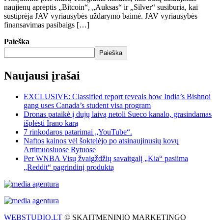
naujienų aprėptis „Bitcoin“, „Auksas“ ir „Silver“ susiburia, kai
sustiprėja JAV vyriausybės uždarymo baimė. JAV vyriausybės
finansavimas pasibaigs […]
Paieška
Paieška
Naujausi įrašai
EXCLUSIVE: Classified report reveals how India’s Bishnoi
gang uses Canada’s student visa program
Dronas pataikė į dujų laivą netoli Sueco kanalo, grasindamas
išplėsti Irano karą
7 rinkodaros patarimai „YouTube“.
Naftos kainos vėl šoktelėjo po atsinaujinusių kovų
Artimuosiuose Rytuose
Per WNBA Visų žvaigždžių savaitgalį „Kia“ pasiima
„Reddit“ pagrindinį produktą
WEBSTUDIO.LT
© SKAITMENINIO MARKETINGO