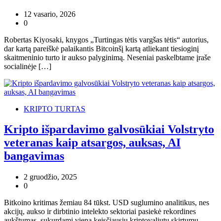
12 vasario, 2026
0
Robertas Kiyosaki, knygos „Turtingas tėtis vargšas tėtis“ autorius,
dar kartą pareiškė palaikantis Bitcoinšį kartą atliekant tiesioginį
skaitmeninio turto ir aukso palyginimą. Neseniai paskelbtame įraše
socialinėje […]
KRIPTO TURTAS
Kripto išpardavimo galvosūkiai Volstryto
veteranas kaip atsargos, auksas, AI
bangavimas
2 gruodžio, 2025
0
Bitkoino kritimas žemiau 84 tūkst. USD suglumino analitikus, nes
akcijų, aukso ir dirbtinio intelekto sektoriai pasiekė rekordines
aukštumas, sukurdami vieną keisčiausių kriptovaliutų skirtumų.