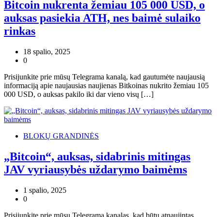
Bitcoin nukrenta žemiau 105 000 USD, o
auksas pasiekia ATH, nes baimė sulaiko
rinkas
18 spalio, 2025
0
Prisijunkite prie mūsų Telegrama kanalą, kad gautumėte naujausią
informaciją apie naujausias naujienas Bitkoinas nukrito žemiau 105
000 USD, o auksas pakilo iki dar vieno visų […]
BLOKŲ GRANDINĖS
„Bitcoin“, auksas, sidabrinis mitingas
JAV vyriausybės uždarymo baimėms
1 spalio, 2025
0
Prisijunkite prie mūsų Telegrama kanalas, kad būtų atnaujintas