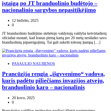
įstaigą po JT branduolinio budėtojo –
nacionalinio sargybos nepasitikėjimo
12 birželio, 2025
0
JT branduolinio budėjimo stebėtojo valdytojų valdyba ketvirtadienį
oficialiai nustatė, kad Iranas pirmą kartą per 20 metų nesilaiko savo
branduolinių įsipareigojimų. Tai gali sukelti tolesnę įtampą […]
PASAULIO NAUJIENOS
Prancūzija rengia „išgyvenimo“ vadovą,
kuris padėtų piliečiams invazijos atveju,
branduolinio karo – nacionalinis
20 kovo, 2025
0
Prancūzijos valdžios institucijos ruošiasi išleisti pasirengimo