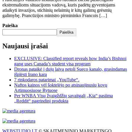
ekstremalioms situacijoms vadovą, kuris padėtų gyventojams
atlaikyti invazijos, stichinių nelaimių ir kitų galimų grėsmių
galimybę. Prancūzijos ministro pirmininko Francois […]
Paieška
Paieška
Naujausi įrašai
EXCLUSIVE: Classified report reveals how India’s Bishnoi
gang uses Canada’s student visa program
Dronas pataikė į dujų laivą netoli Sueco kanalo, grasindamas
išplėsti Irano karą
7 rinkodaros patarimai „YouTube“.
Naftos kainos vėl šoktelėjo po atsinaujinusių kovų
Artimuosiuose Rytuose
Per WNBA Visų žvaigždžių savaitgalį „Kia“ pasiima
„Reddit“ pagrindinį produktą
WEBSTUDIO.LT
© SKAITMENINIO MARKETINGO