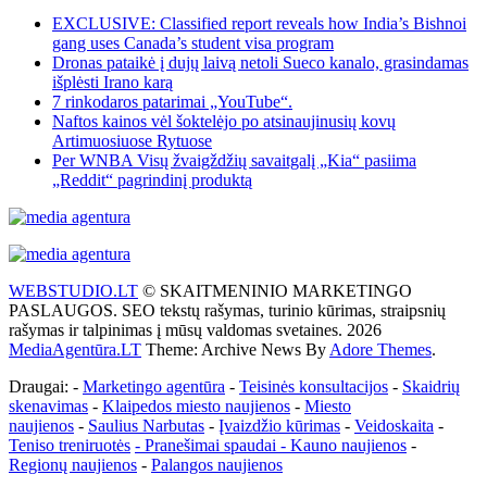
EXCLUSIVE: Classified report reveals how India’s Bishnoi
gang uses Canada’s student visa program
Dronas pataikė į dujų laivą netoli Sueco kanalo, grasindamas
išplėsti Irano karą
7 rinkodaros patarimai „YouTube“.
Naftos kainos vėl šoktelėjo po atsinaujinusių kovų
Artimuosiuose Rytuose
Per WNBA Visų žvaigždžių savaitgalį „Kia“ pasiima
„Reddit“ pagrindinį produktą
WEBSTUDIO.LT
© SKAITMENINIO MARKETINGO
PASLAUGOS. SEO tekstų rašymas, turinio kūrimas, straipsnių
rašymas ir talpinimas į mūsų valdomas svetaines. 2026
MediaAgentūra.LT
Theme: Archive News By
Adore Themes
.
Draugai: -
Marketingo agentūra
-
Teisinės konsultacijos
-
Skaidrių
skenavimas
-
Klaipedos miesto naujienos
-
Miesto
naujienos
-
Saulius Narbutas
-
Įvaizdžio kūrimas
-
Veidoskaita
-
Teniso treniruotės
- Pranešimai spaudai -
Kauno naujienos
-
Regionų naujienos
-
Palangos naujienos