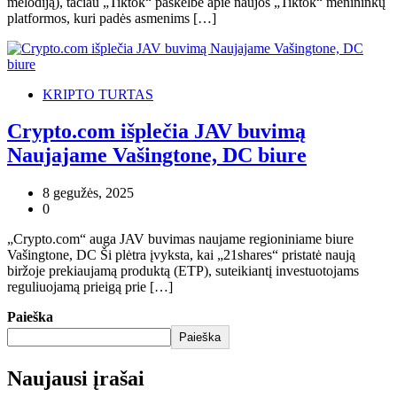
melodiją), tačiau „Tiktok“ paskelbė apie naujos „Tiktok“ menininkų
platformos, kuri padės asmenims […]
KRIPTO TURTAS
Crypto.com išplečia JAV buvimą
Naujajame Vašingtone, DC biure
8 gegužės, 2025
0
„Crypto.com“ auga JAV buvimas naujame regioniniame biure
Vašingtone, DC Ši plėtra įvyksta, kai „21shares“ pristatė naują
biržoje prekiaujamą produktą (ETP), suteikiantį investuotojams
reguliuojamą prieigą prie […]
Paieška
Paieška
Naujausi įrašai