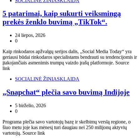
SOCIALINĖ ŽINIASKLAIDA
5 patarimai, kaip sukurti veiksmingą
prekės ženklo buvimą „TikTok“.
24 liepos, 2026
0
Kaip rinkodaros apžvalgų serijos dalis, „Social Media Today“ yra
geriausi būdai rinkodaros specialistams bendrauti su tendencijomis ir
įtakojančiais asmenimis trumpų vaizdo įrašų platformoje. Source
link
SOCIALINĖ ŽINIASKLAIDA
„Snapchat“ plečia savo buvimą Indijoje
5 birželio, 2026
0
Programa plečia savo vartotojų bazę ir skelbimų verslą regione, o
šiuo metu joje kas mėnesį turi daugiau nei 250 milijonų aktyvių
vartotojų. Source link