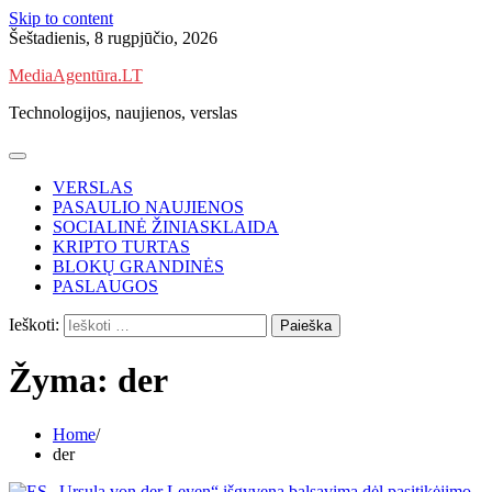
Skip to content
Šeštadienis, 8 rugpjūčio, 2026
MediaAgentūra.LT
Technologijos, naujienos, verslas
VERSLAS
PASAULIO NAUJIENOS
SOCIALINĖ ŽINIASKLAIDA
KRIPTO TURTAS
BLOKŲ GRANDINĖS
PASLAUGOS
Ieškoti:
Žyma:
der
Home
der