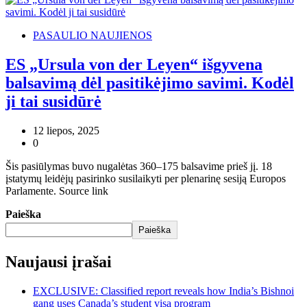
PASAULIO NAUJIENOS
ES „Ursula von der Leyen“ išgyvena
balsavimą dėl pasitikėjimo savimi. Kodėl
ji tai susidūrė
12 liepos, 2025
0
Šis pasiūlymas buvo nugalėtas 360–175 balsavime prieš jį. 18
įstatymų leidėjų pasirinko susilaikyti per plenarinę sesiją Europos
Parlamente. Source link
Paieška
Paieška
Naujausi įrašai
EXCLUSIVE: Classified report reveals how India’s Bishnoi
gang uses Canada’s student visa program