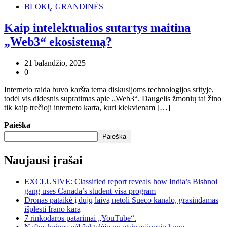
BLOKŲ GRANDINĖS
Kaip intelektualios sutartys maitina
„Web3“ ekosistemą?
21 balandžio, 2025
0
Interneto raida buvo karšta tema diskusijoms technologijos srityje,
todėl vis didesnis supratimas apie „Web3“. Daugelis žmonių tai žino
tik kaip trečioji interneto karta, kuri kiekvienam […]
Paieška
Paieška
Naujausi įrašai
EXCLUSIVE: Classified report reveals how India’s Bishnoi
gang uses Canada’s student visa program
Dronas pataikė į dujų laivą netoli Sueco kanalo, grasindamas
išplėsti Irano karą
7 rinkodaros patarimai „YouTube“.