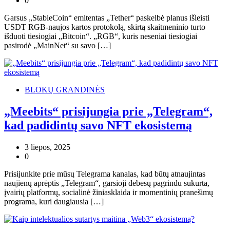
0
Garsus „StableCoin“ emitentas „Tether“ paskelbė planus išleisti
USDT RGB-naujos kartos protokolą, skirtą skaitmeninio turto
išduoti tiesiogiai „Bitcoin“. „RGB“, kuris neseniai tiesiogiai
pasirodė „MainNet“ su savo […]
BLOKŲ GRANDINĖS
„Meebits“ prisijungia prie „Telegram“,
kad padidintų savo NFT ekosistemą
3 liepos, 2025
0
Prisijunkite prie mūsų Telegrama kanalas, kad būtų atnaujintas
naujienų aprėptis „Telegram“, garsioji debesų pagrindu sukurta,
įvairių platformų, socialinė žiniasklaida ir momentinių pranešimų
programa, kuri daugiausia […]