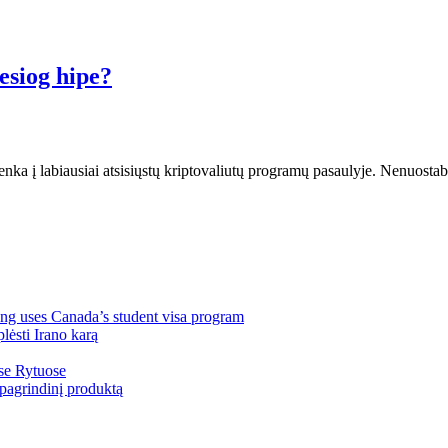
iesiog hipe?
enka į labiausiai atsisiųstų kriptovaliutų programų pasaulyje. Nenuosta
ng uses Canada’s student visa program
lėsti Irano karą
ose Rytuose
pagrindinį produktą