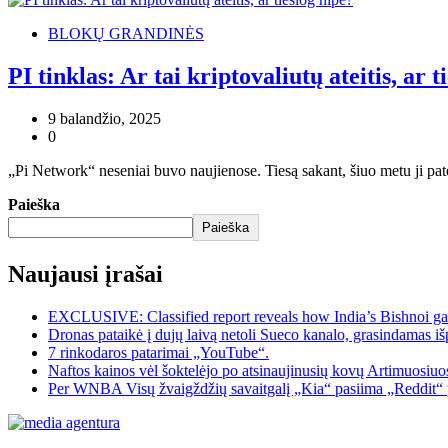
BLOKŲ GRANDINĖS
PI tinklas: Ar tai kriptovaliutų ateitis, ar t
9 balandžio, 2025
0
„Pi Network“ neseniai buvo naujienose. Tiesą sakant, šiuo metu ji pat
Paieška
Paieška
Naujausi įrašai
EXCLUSIVE: Classified report reveals how India’s Bishnoi ga
Dronas pataikė į dujų laivą netoli Sueco kanalo, grasindamas išp
7 rinkodaros patarimai „YouTube“.
Naftos kainos vėl šoktelėjo po atsinaujinusių kovų Artimuosiu
Per WNBA Visų žvaigždžių savaitgalį „Kia“ pasiima „Reddit“ 