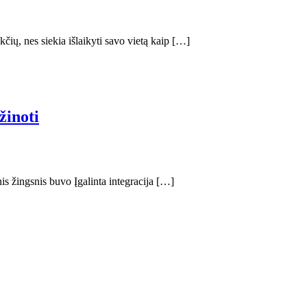
ių, nes siekia išlaikyti savo vietą kaip […]
žinoti
nis žingsnis buvo Įgalinta integracija […]