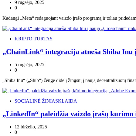
9 rugsėjo, 2025
0
Kadangi „Meta“ redaguojant vaizdo įrašo programą ir toliau pridedama 
KRIPTO TURTAS
„ChainLink“ integracija atneša Shiba Inu 
5 rugsėjo, 2025
0
„Shiba Inu“ („Shib“) žengė didelį žingsnį į naują decentralizuotų finans
SOCIALINĖ ŽINIASKLAIDA
„LinkedIn“ paleidžia vaizdo įrašų kūrimo
12 birželio, 2025
0