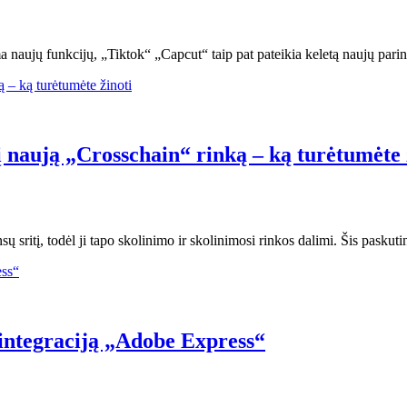
naujų funkcijų, „Tiktok“ „Capcut“ taip pat pateikia keletą naujų parinkč
į naują „Crosschain“ rinką – ką turėtumėte 
ų sritį, todėl ji tapo skolinimo ir skolinimosi rinkos dalimi. Šis paskuti
 integraciją „Adobe Express“