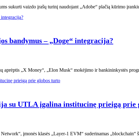
ums sukurti vaizdo įrašų turinį naudojant „Adobe“ plačią kūrimo įranki
jos bandymus – „Doge“ integracija?
jienų aprėptis „X Money“, „Elon Musk“ mokėjimo ir bankininkystės prog
a su UTLA įgalina institucinę prieigą prie 
etwork“, įmonės klasės „Layer-1 EVM“ suderinamas „blockchain“ šian