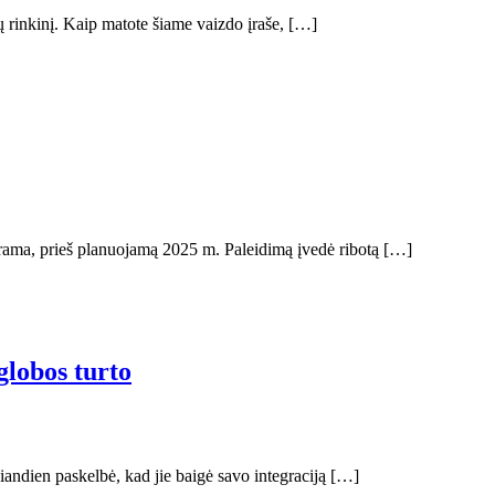
ų rinkinį. Kaip matote šiame vaizdo įraše, […]
rama, prieš planuojamą 2025 m. Paleidimą įvedė ribotą […]
globos turto
dien paskelbė, kad jie baigė savo integraciją […]