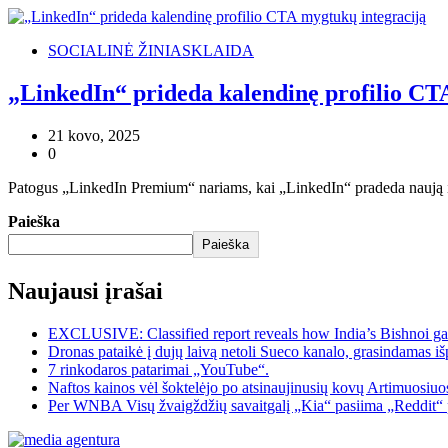
SOCIALINĖ ŽINIASKLAIDA
„LinkedIn“ prideda kalendinę profilio CT
21 kovo, 2025
0
Patogus „LinkedIn Premium“ nariams, kai „LinkedIn“ pradeda naują int
Paieška
Paieška
Naujausi įrašai
EXCLUSIVE: Classified report reveals how India’s Bishnoi ga
Dronas pataikė į dujų laivą netoli Sueco kanalo, grasindamas išp
7 rinkodaros patarimai „YouTube“.
Naftos kainos vėl šoktelėjo po atsinaujinusių kovų Artimuosiu
Per WNBA Visų žvaigždžių savaitgalį „Kia“ pasiima „Reddit“ 