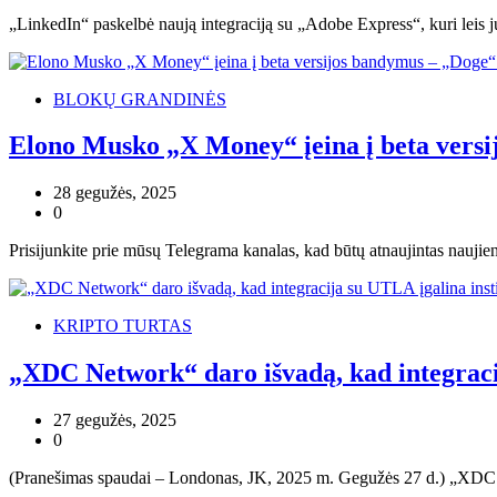
„LinkedIn“ paskelbė naują integraciją su „Adobe Express“, kuri leis j
BLOKŲ GRANDINĖS
Elono Musko „X Money“ įeina į beta versi
28 gegužės, 2025
0
Prisijunkite prie mūsų Telegrama kanalas, kad būtų atnaujintas nau
KRIPTO TURTAS
„XDC Network“ daro išvadą, kad integracij
27 gegužės, 2025
0
(Pranešimas spaudai – Londonas, JK, 2025 m. Gegužės 27 d.) „XDC N