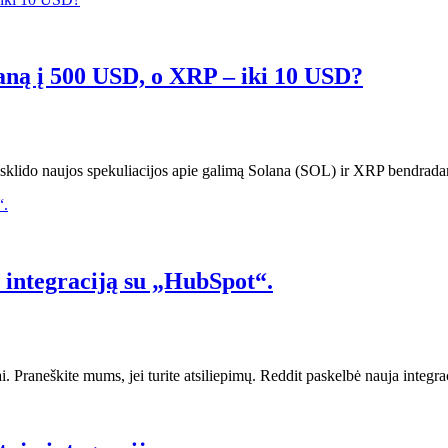
olaną į 500 USD, o XRP – iki 10 USD?
pasklido naujos spekuliacijos apie galimą Solana (SOL) ir XRP bendradar
s integraciją su „HubSpot“.
i. Praneškite mums, jei turite atsiliepimų. Reddit paskelbė nauja integr