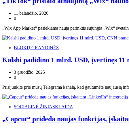
„TikTok“ pristato atnaujintą „Wix“ naudot
11 balandžio, 2026
0
„Wix App Market“ pasiekiama nauja parinktis sujungia „Wix“ svetain
BLOKŲ GRANDINĖS
Kalshi padidino 1 mlrd. USD, įvertinęs 11
3 gruodžio, 2025
0
Prisijunkite prie mūsų Telegrama kanalą, kad gautumėte naujausią info
SOCIALINĖ ŽINIASKLAIDA
„Capcut“ prideda naujas funkcijas, įskaita