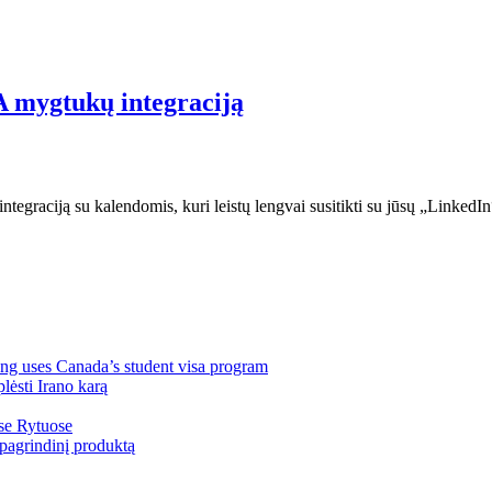
A mygtukų integraciją
egraciją su kalendomis, kuri leistų lengvai susitikti su jūsų „LinkedIn
ng uses Canada’s student visa program
lėsti Irano karą
ose Rytuose
pagrindinį produktą