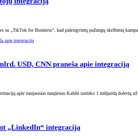
ojų integraciją
es su „TikTok for Business“, kad palengvintų pažangų skelbimų kampa
 mlrd. USD, CNN praneša apie integraciją
rmaciją apie naujausias naujienas Kalshi surinko 1 milijardą dolerių u
nt „LinkedIn“ integraciją