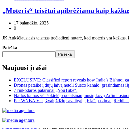
„Moteris“ teisėtai apibrėžiama kaip kažkas
17 balandžio, 2025
0
JK Aukščiausiasis teismas trečiadienį nutarė, kad moteris yra kažkas, 
Paieška
Paieška
Naujausi įrašai
EXCLUSIVE: Classified report reveals how India’s Bishnoi ga
Dronas pataikė į dujų laivą netoli Sueco kanalo, grasindamas išp
7 rinkodaros patarimai „YouTube“.
Naftos kainos vėl šoktelėjo po atsinaujinusių kovų Artimuosiu
Per WNBA Visų žvaigždžių savaitgalį „Kia“ pasiima „Reddit“ 