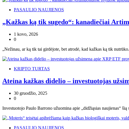
PASAULIO NAUJIENOS
„Kažkas ką tik sugedo“: kanadiečiai Artim
1 kovo, 2026
0
„Nežinau, ar ką tik tai girdėjote, bet atrodė, kad kažkas ką tik nut
KRIPTO TURTAS
Ateina kažkas didelio – investuotojas užs
30 gruodžio, 2025
0
Investuotojo Paulo Barrono užuomina apie „didžiąsias naujienas“ šią
PASAULIO NAUJIENOS