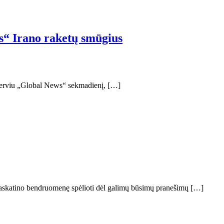
us“ Irano raketų smūgius
interviu „Global News“ sekmadienį, […]
 paskatino bendruomenę spėlioti dėl galimų būsimų pranešimų […]