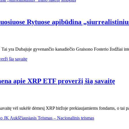
uosiuose Rytuose apibūdina „siurrealistini
rūko. Tai yra Dubajuje gyvenančio kanadiečio Graisono Fosterio žodžiai 
imena apie XRP ETF proveržį šią savaitę
 savaitę vėl sukėlė dėmesį XRP biržoje prekiaujamiems fondams, o tai