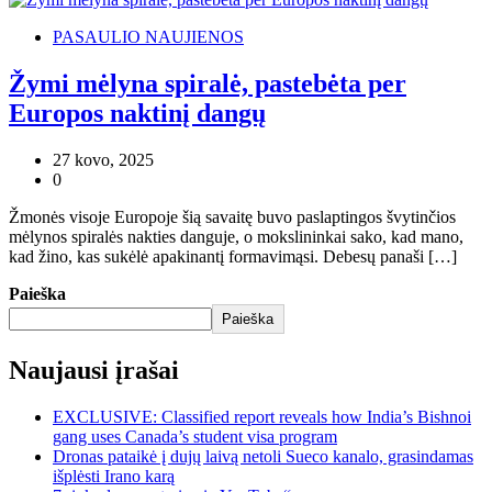
PASAULIO NAUJIENOS
Žymi mėlyna spiralė, pastebėta per
Europos naktinį dangų
27 kovo, 2025
0
Žmonės visoje Europoje šią savaitę buvo paslaptingos švytinčios
mėlynos spiralės nakties danguje, o mokslininkai sako, kad mano,
kad žino, kas sukėlė apakinantį formavimąsi. Debesų panaši […]
Paieška
Paieška
Naujausi įrašai
EXCLUSIVE: Classified report reveals how India’s Bishnoi
gang uses Canada’s student visa program
Dronas pataikė į dujų laivą netoli Sueco kanalo, grasindamas
išplėsti Irano karą