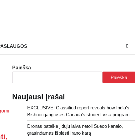
PASLAUGOS
Paieška
Paieška
Naujausi įrašai
EXCLUSIVE: Classified report reveals how India’s
Bishnoi gang uses Canada’s student visa program
Dronas pataikė į dujų laivą netoli Sueco kanalo,
grasindamas išplėsti Irano karą
ti,