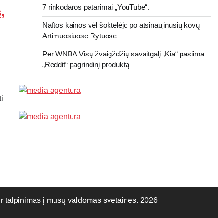
7 rinkodaros patarimai „YouTube“.
,
Naftos kainos vėl šoktelėjo po atsinaujinusių kovų
Artimuosiuose Rytuose
Per WNBA Visų žvaigždžių savaitgalį „Kia“ pasiima
„Reddit“ pagrindinį produktą
i
talpinimas į mūsų valdomas svetaines. 2026