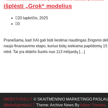
išplėsti „Grok“ modelius
20 lapkričio, 2025
0
Pranešama, kad XAI gali būti liestinai naudingas žingsnis dėl
naujo finansavimo etapo, kuriuo būtų siekiama papildomų 15
mlrd. Tai yra didelis šuolis nuo 113 milijardų […]
WEBSTUDIO.LT
© SKAITMENINIO MARKETINGO PASLAUGOS. SE
MediaAgentūra.LT
Theme: Archive News By
Adore Themes
.