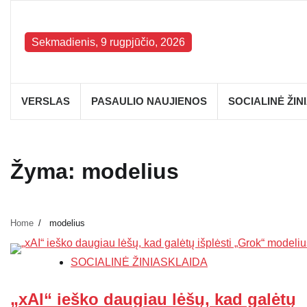
Skip
to
content
Sekmadienis, 9 rugpjūčio, 2026
VERSLAS
PASAULIO NAUJIENOS
SOCIALINĖ ŽIN
Žyma:
modelius
Home
modelius
SOCIALINĖ ŽINIASKLAIDA
„xAI“ ieško daugiau lėšų, kad galėtų