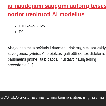
ar naudojami saugomi autorių teisės
norint treniruoti AI modelius
10 kovo, 2025
0
Abejotinas meta požiūris į duomenų rinkimą, siekiant valdyt
savo generatyvinius AI projektus, gali būti skirtos didelėms
bausmėms įmonei, taip pat gali nustatyti naują teisinį
precedentą […]
O tekstų rašymas, turinio kūrimas, straipsnių rašymas ir 