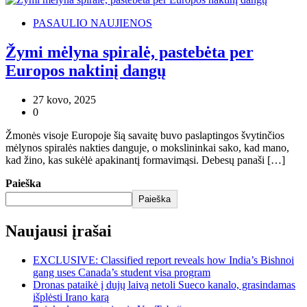
PASAULIO NAUJIENOS
Žymi mėlyna spiralė, pastebėta per
Europos naktinį dangų
27 kovo, 2025
0
Žmonės visoje Europoje šią savaitę buvo paslaptingos švytinčios
mėlynos spiralės nakties danguje, o mokslininkai sako, kad mano,
kad žino, kas sukėlė apakinantį formavimąsi. Debesų panaši […]
Paieška
Paieška
Naujausi įrašai
EXCLUSIVE: Classified report reveals how India’s Bishnoi
gang uses Canada’s student visa program
Dronas pataikė į dujų laivą netoli Sueco kanalo, grasindamas
išplėsti Irano karą