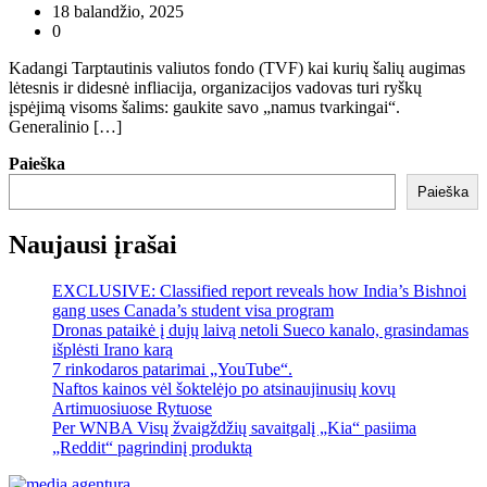
18 balandžio, 2025
0
Kadangi Tarptautinis valiutos fondo (TVF) kai kurių šalių augimas
lėtesnis ir didesnė infliacija, organizacijos vadovas turi ryškų
įspėjimą visoms šalims: gaukite savo „namus tvarkingai“.
Generalinio […]
Paieška
Paieška
Naujausi įrašai
EXCLUSIVE: Classified report reveals how India’s Bishnoi
gang uses Canada’s student visa program
Dronas pataikė į dujų laivą netoli Sueco kanalo, grasindamas
išplėsti Irano karą
7 rinkodaros patarimai „YouTube“.
Naftos kainos vėl šoktelėjo po atsinaujinusių kovų
Artimuosiuose Rytuose
Per WNBA Visų žvaigždžių savaitgalį „Kia“ pasiima
„Reddit“ pagrindinį produktą