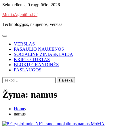
Skip
Sekmadienis, 9 rugpjūčio, 2026
to
MediaAgentūra.LT
content
Technologijos, naujienos, verslas
VERSLAS
PASAULIO NAUJIENOS
SOCIALINĖ ŽINIASKLAIDA
KRIPTO TURTAS
BLOKŲ GRANDINĖS
PASLAUGOS
Ieškoti:
Žyma:
namus
Home
namus