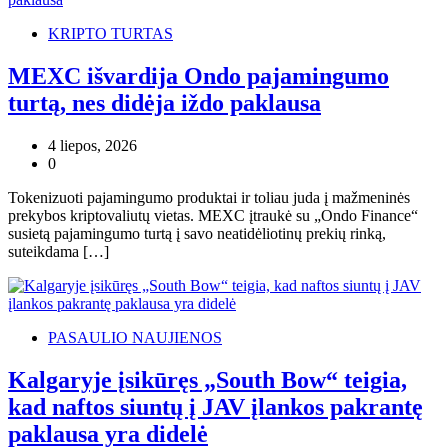
KRIPTO TURTAS
MEXC išvardija Ondo pajamingumo
turtą, nes didėja iždo paklausa
4 liepos, 2026
0
Tokenizuoti pajamingumo produktai ir toliau juda į mažmeninės
prekybos kriptovaliutų vietas. MEXC įtraukė su „Ondo Finance“
susietą pajamingumo turtą į savo neatidėliotinų prekių rinką,
suteikdama […]
PASAULIO NAUJIENOS
Kalgaryje įsikūręs „South Bow“ teigia,
kad naftos siuntų į JAV įlankos pakrantę
paklausa yra didelė