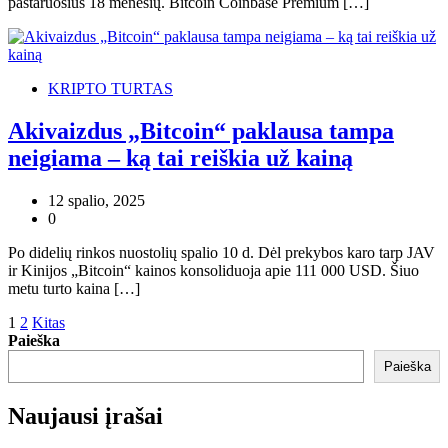
pastaruosius 18 mėnesių. Bitcoin Coinbase Premium […]
KRIPTO TURTAS
Akivaizdus „Bitcoin“ paklausa tampa
neigiama – ką tai reiškia už kainą
12 spalio, 2025
0
Po didelių rinkos nuostolių spalio 10 d. Dėl prekybos karo tarp JAV
ir Kinijos „Bitcoin“ kainos konsoliduoja apie 111 000 USD. Šiuo
metu turto kaina […]
Posts
1
2
Kitas
Paieška
pagination
Paieška
Naujausi įrašai