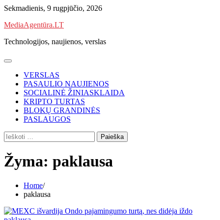
Skip
Sekmadienis, 9 rugpjūčio, 2026
to
MediaAgentūra.LT
content
Technologijos, naujienos, verslas
VERSLAS
PASAULIO NAUJIENOS
SOCIALINĖ ŽINIASKLAIDA
KRIPTO TURTAS
BLOKŲ GRANDINĖS
PASLAUGOS
Ieškoti:
Žyma:
paklausa
Home
paklausa