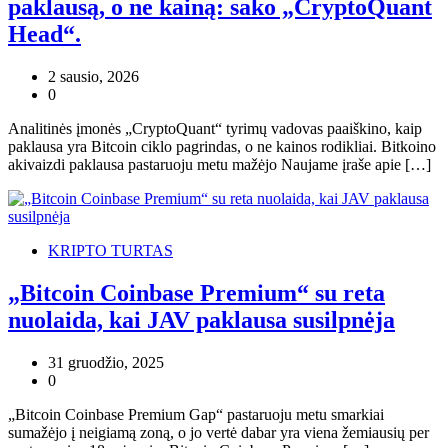
paklausą, o ne kainą: sako „CryptoQuant
Head“.
2 sausio, 2026
0
Analitinės įmonės „CryptoQuant“ tyrimų vadovas paaiškino, kaip
paklausa yra Bitcoin ciklo pagrindas, o ne kainos rodikliai. Bitkoino
akivaizdi paklausa pastaruoju metu mažėjo Naujame įraše apie […]
KRIPTO TURTAS
„Bitcoin Coinbase Premium“ su reta
nuolaida, kai JAV paklausa susilpnėja
31 gruodžio, 2025
0
„Bitcoin Coinbase Premium Gap“ pastaruoju metu smarkiai
sumažėjo į neigiamą zoną, o jo vertė dabar yra viena žemiausių per