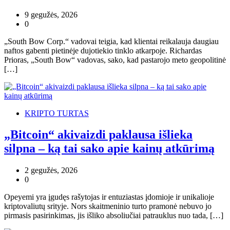
9 gegužės, 2026
0
„South Bow Corp.“ vadovai teigia, kad klientai reikalauja daugiau
naftos gabenti pietinėje dujotiekio tinklo atkarpoje. Richardas
Prioras, „South Bow“ vadovas, sako, kad pastarojo meto geopolitinė
[…]
KRIPTO TURTAS
„Bitcoin“ akivaizdi paklausa išlieka
silpna – ką tai sako apie kainų atkūrimą
2 gegužės, 2026
0
Opeyemi yra įgudęs rašytojas ir entuziastas įdomioje ir unikalioje
kriptovaliutų srityje. Nors skaitmeninio turto pramonė nebuvo jo
pirmasis pasirinkimas, jis išliko absoliučiai patrauklus nuo tada, […]