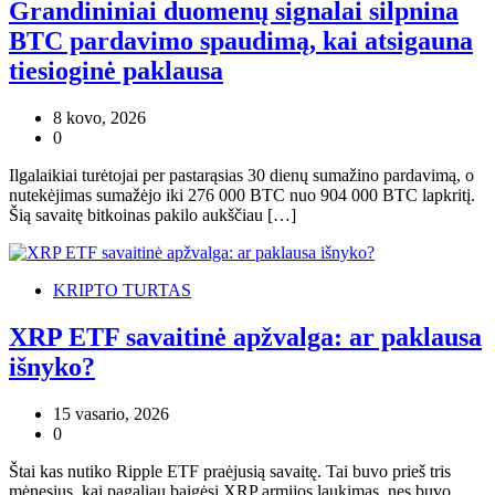
Grandininiai duomenų signalai silpnina
BTC pardavimo spaudimą, kai atsigauna
tiesioginė paklausa
8 kovo, 2026
0
Ilgalaikiai turėtojai per pastarąsias 30 dienų sumažino pardavimą, o
nutekėjimas sumažėjo iki 276 000 BTC nuo 904 000 BTC lapkritį.
Šią savaitę bitkoinas pakilo aukščiau […]
KRIPTO TURTAS
XRP ETF savaitinė apžvalga: ar paklausa
išnyko?
15 vasario, 2026
0
Štai kas nutiko Ripple ETF praėjusią savaitę. Tai buvo prieš tris
mėnesius, kai pagaliau baigėsi XRP armijos laukimas, nes buvo