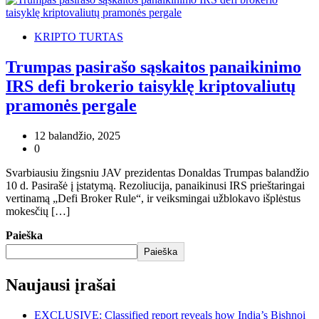
KRIPTO TURTAS
Trumpas pasirašo sąskaitos panaikinimo
IRS defi brokerio taisyklę kriptovaliutų
pramonės pergale
12 balandžio, 2025
0
Svarbiausiu žingsniu JAV prezidentas Donaldas Trumpas balandžio
10 d. Pasirašė į įstatymą. Rezoliucija, panaikinusi IRS prieštaringai
vertinamą „Defi Broker Rule“, ir veiksmingai užblokavo išplėstus
mokesčių […]
Paieška
Paieška
Naujausi įrašai
EXCLUSIVE: Classified report reveals how India’s Bishnoi