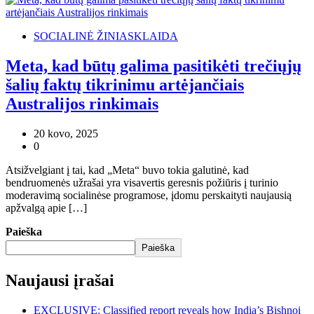
SOCIALINĖ ŽINIASKLAIDA
Meta, kad būtų galima pasitikėti trečiųjų
šalių faktų tikrinimu artėjančiais
Australijos rinkimais
20 kovo, 2025
0
Atsižvelgiant į tai, kad „Meta“ buvo tokia galutinė, kad
bendruomenės užrašai yra visavertis geresnis požiūris į turinio
moderavimą socialinėse programose, įdomu perskaityti naujausią
apžvalgą apie […]
Paieška
Paieška
Naujausi įrašai
EXCLUSIVE: Classified report reveals how India’s Bishnoi