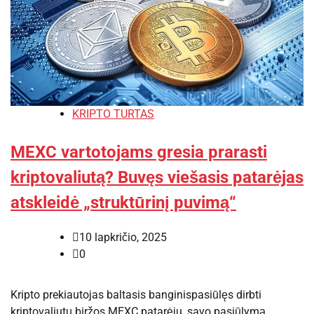
KRIPTO TURTAS
MEXC vartotojams gresia prarasti
kriptovaliutą? Buvęs viešasis patarėjas
atskleidė „struktūrinį puvimą“
10 lapkričio, 2025
0
Kripto prekiautojas baltasis banginispasiūlęs dirbti
kriptovaliutų biržos MEXC patarėju, savo pasiūlymą