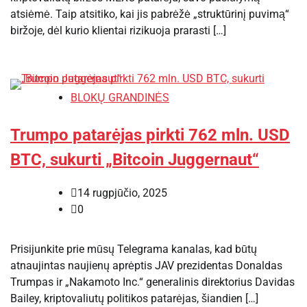
atsiėmė. Taip atsitiko, kai jis pabrėžė „struktūrinį puvimą“
biržoje, dėl kurio klientai rizikuoja prarasti […]
BLOKŲ GRANDINĖS
Trumpo patarėjas pirkti 762 mln. USD
BTC, sukurti „Bitcoin Juggernaut“
14 rugpjūčio, 2025
0
Prisijunkite prie mūsų Telegrama kanalas, kad būtų
atnaujintas naujienų aprėptis JAV prezidentas Donaldas
Trumpas ir „Nakamoto Inc.“ generalinis direktorius Davidas
Bailey, kriptovaliutų politikos patarėjas, šiandien […]