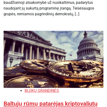
baudžiamoji atsakomybė už nusikaltimus, padarytus
naudojant jų sukurtą programinę įrangą. Teisėsaugos
grupės, remiamos pagrindinių demokratų, […]
BLOKŲ GRANDINĖS
Baltųjų rūmų patarėjas kriptovaliutų