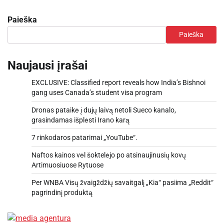
Paieška
Paieška
Naujausi įrašai
EXCLUSIVE: Classified report reveals how India’s Bishnoi
gang uses Canada’s student visa program
Dronas pataikė į dujų laivą netoli Sueco kanalo,
grasindamas išplėsti Irano karą
7 rinkodaros patarimai „YouTube“.
Naftos kainos vėl šoktelėjo po atsinaujinusių kovų
Artimuosiuose Rytuose
Per WNBA Visų žvaigždžių savaitgalį „Kia“ pasiima „Reddit“
pagrindinį produktą