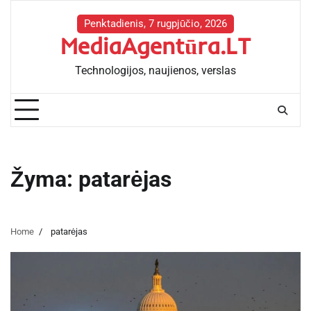
Skip
to
Penktadienis, 7 rugpjūčio, 2026
MediaAgentūra.LT
content
Technologijos, naujienos, verslas
Žyma:
patarėjas
Home
patarėjas