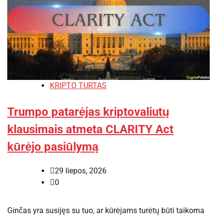
KRIPTO TURTAS
Trumpo patarėjas kriptovaliutų
klausimais atmeta CLARITY Act
kūrėjo pasiūlymą
29 liepos, 2026
0
Ginčas yra susijęs su tuo, ar kūrėjams turėtų būti taikoma