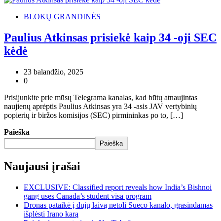
BLOKŲ GRANDINĖS
Paulius Atkinsas prisiekė kaip 34 -oji SEC
kėdė
23 balandžio, 2025
0
Prisijunkite prie mūsų Telegrama kanalas, kad būtų atnaujintas
naujienų aprėptis Paulius Atkinsas yra 34 -asis JAV vertybinių
popierių ir biržos komisijos (SEC) pirmininkas po to, […]
Paieška
Paieška
Naujausi įrašai
EXCLUSIVE: Classified report reveals how India’s Bishnoi
gang uses Canada’s student visa program
Dronas pataikė į dujų laivą netoli Sueco kanalo, grasindamas
išplėsti Irano karą