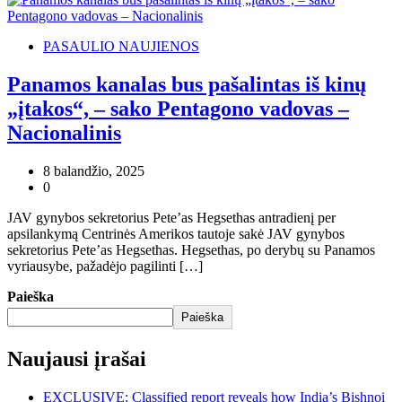
PASAULIO NAUJIENOS
Panamos kanalas bus pašalintas iš kinų
„įtakos“, – sako Pentagono vadovas –
Nacionalinis
8 balandžio, 2025
0
JAV gynybos sekretorius Pete’as Hegsethas antradienį per
apsilankymą Centrinės Amerikos tautoje sakė JAV gynybos
sekretorius Pete’as Hegsethas. Hegsethas, po derybų su Panamos
vyriausybe, pažadėjo pagilinti […]
Paieška
Paieška
Naujausi įrašai
EXCLUSIVE: Classified report reveals how India’s Bishnoi