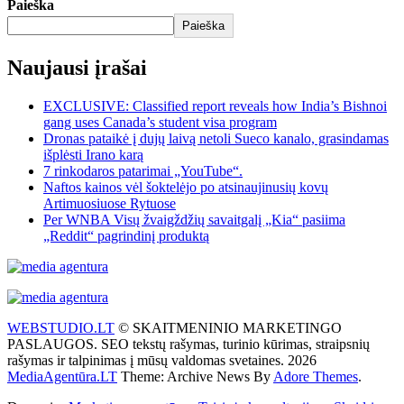
Paieška
Paieška
Naujausi įrašai
EXCLUSIVE: Classified report reveals how India’s Bishnoi
gang uses Canada’s student visa program
Dronas pataikė į dujų laivą netoli Sueco kanalo, grasindamas
išplėsti Irano karą
7 rinkodaros patarimai „YouTube“.
Naftos kainos vėl šoktelėjo po atsinaujinusių kovų
Artimuosiuose Rytuose
Per WNBA Visų žvaigždžių savaitgalį „Kia“ pasiima
„Reddit“ pagrindinį produktą
WEBSTUDIO.LT
© SKAITMENINIO MARKETINGO
PASLAUGOS. SEO tekstų rašymas, turinio kūrimas, straipsnių
rašymas ir talpinimas į mūsų valdomas svetaines. 2026
MediaAgentūra.LT
Theme: Archive News By
Adore Themes
.