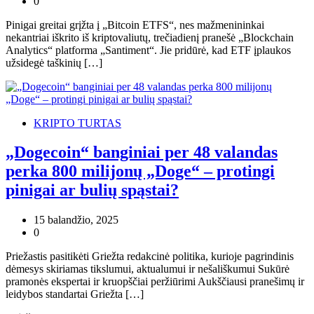
0
Pinigai greitai grįžta į „Bitcoin ETFS“, nes mažmenininkai
nekantriai iškrito iš kriptovaliutų, trečiadienį pranešė „Blockchain
Analytics“ platforma „Santiment“. Jie pridūrė, kad ETF įplaukos
užsidegė taškinių […]
KRIPTO TURTAS
„Dogecoin“ banginiai per 48 valandas
perka 800 milijonų „Doge“ – protingi
pinigai ar bulių spąstai?
15 balandžio, 2025
0
Priežastis pasitikėti Griežta redakcinė politika, kurioje pagrindinis
dėmesys skiriamas tikslumui, aktualumui ir nešališkumui Sukūrė
pramonės ekspertai ir kruopščiai peržiūrimi Aukščiausi pranešimų ir
leidybos standartai Griežta […]