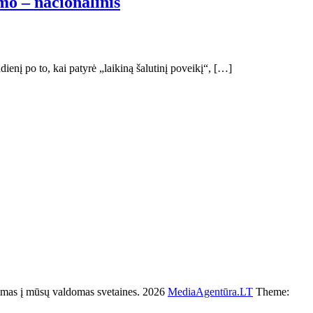
mo – nacionalinis
dienį po to, kai patyrė „laikiną šalutinį poveikį“, […]
s į mūsų valdomas svetaines. 2026
MediaAgentūra.LT
Theme: