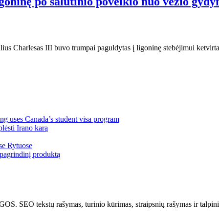
goninę po šalutinio poveikio nuo vėžio gydy
ralius Charlesas III buvo trumpai paguldytas į ligoninę stebėjimui ketvirta
ng uses Canada’s student visa program
lėsti Irano karą
ose Rytuose
pagrindinį produktą
kstų rašymas, turinio kūrimas, straipsnių rašymas ir talpinima