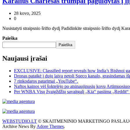
Karalius Charlesas trumpai paguldytas į li
28 kovo, 2025
0
Nusistatyti straipsnio šrifto dydį Padidinkite straipsnio šrifto dydį Ka
Paieška
Paieška
Naujausi įrašai
EXCLUSIVE: Classified report reveals how India’s Bishnoi ga
Dronas pataikė į dujų laivą netoli Sueco kanalo, grasindamas išp
7 rinkodaros patarimai „YouTube“.
Naftos kainos vėl šoktelėjo po atsinaujinusių kovų Artimuosiu
Per WNBA Visų žvaigždžių savaitgalį „Kia“ pasiima „Reddit“ 
WEBSTUDIO.LT
© SKAITMENINIO MARKETINGO PASLAUGOS. SEO te
Archive News By
Adore Themes
.