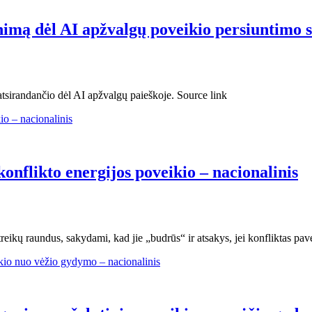
nimą dėl AI apžvalgų poveikio persiuntimo 
atsirandančio dėl AI apžvalgų paieškoje. Source link
konflikto energijos poveikio – nacionalinis
streikų raundus, sakydami, kad jie „budrūs“ ir atsakys, jei konfliktas pa