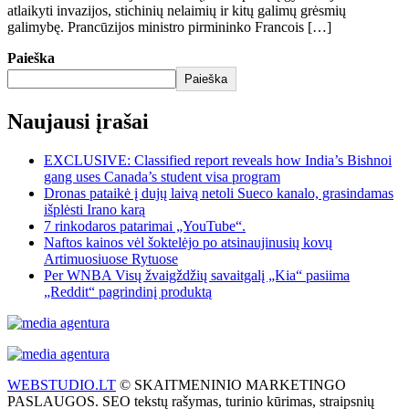
atlaikyti invazijos, stichinių nelaimių ir kitų galimų grėsmių
galimybę. Prancūzijos ministro pirmininko Francois […]
Paieška
Paieška
Naujausi įrašai
EXCLUSIVE: Classified report reveals how India’s Bishnoi
gang uses Canada’s student visa program
Dronas pataikė į dujų laivą netoli Sueco kanalo, grasindamas
išplėsti Irano karą
7 rinkodaros patarimai „YouTube“.
Naftos kainos vėl šoktelėjo po atsinaujinusių kovų
Artimuosiuose Rytuose
Per WNBA Visų žvaigždžių savaitgalį „Kia“ pasiima
„Reddit“ pagrindinį produktą
WEBSTUDIO.LT
© SKAITMENINIO MARKETINGO
PASLAUGOS. SEO tekstų rašymas, turinio kūrimas, straipsnių