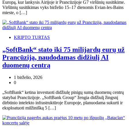
Europą, kur lankysis Airijoje ir Prancūzijoje G7 viršūnių susitikime.
Viršūnių susitikimas vyks birželio 15–17 dienomis Evian-les-Bains
mieste, o […]
KRIPTO TURTAS
„SoftBank“ stato iki 75 milijardų eurų už
Prancūziją, naudodamas didžiulį AI
duomenų centrą
1 birželio, 2026
0
„SoftBank“ ketina investuoti didžiulę pinigų sumą duomenų centrų
statybai Prancūzijoje. „SoftBank Group“ žengia didžiulį žingsnį
dirbtinio intelekto infrastruktūroje Europoje, planuodama sukurti ir
eksploatuoti milžinišką 5 […]