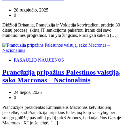
28 rugpjūčio, 2025
0
Didžioji Britanija, Prancūzija ir Vokietija ketvirtadienį pradėjo 30
dienų procesą, skirtą JT sankcijoms pakartoti Iranui dėl savo
branduolinės programos. Tai yra žingsnis, kuris gali sukelti […]
PASAULIO NAUJIENOS
Prancūzija pripažins Palestinos valstiją,
sako Macronas – Nacionalinis
24 liepos, 2025
0
Prancūzijos prezidentas Emmanuelis Macronas ketvirtadienį
paskelbė, kad Prancūzija pripažins Palestiną kaip valstybę, per
sniego gniūžtę pasaulinį pyktį prieš žmones, badaujančius Gazoje.
Macronas „X“ įraše teigė, […]