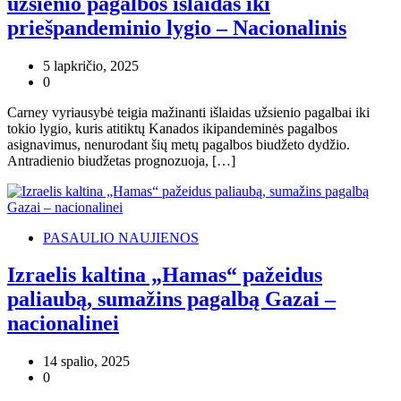
užsienio pagalbos išlaidas iki
priešpandeminio lygio – Nacionalinis
5 lapkričio, 2025
0
Carney vyriausybė teigia mažinanti išlaidas užsienio pagalbai iki
tokio lygio, kuris atitiktų Kanados ikipandeminės pagalbos
asignavimus, nenurodant šių metų pagalbos biudžeto dydžio.
Antradienio biudžetas prognozuoja, […]
PASAULIO NAUJIENOS
Izraelis kaltina „Hamas“ pažeidus
paliaubą, sumažins pagalbą Gazai –
nacionalinei
14 spalio, 2025
0