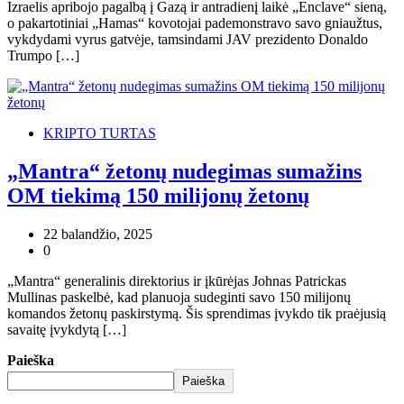
Izraelis apribojo pagalbą į Gazą ir antradienį laikė „Enclave“ sieną,
o pakartotiniai „Hamas“ kovotojai pademonstravo savo gniaužtus,
vykdydami vyrus gatvėje, tamsindami JAV prezidento Donaldo
Trumpo […]
KRIPTO TURTAS
„Mantra“ žetonų nudegimas sumažins
OM tiekimą 150 milijonų žetonų
22 balandžio, 2025
0
„Mantra“ generalinis direktorius ir įkūrėjas Johnas Patrickas
Mullinas paskelbė, kad planuoja sudeginti savo 150 milijonų
komandos žetonų paskirstymą. Šis sprendimas įvykdo tik praėjusią
savaitę įvykdytą […]
Paieška
Paieška