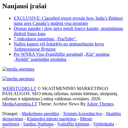
Naujausi įrašai
EXCLUSIVE: Classified report reveals how India’s Bishnoi
gang uses Canada’s student visa program
Dronas pataikė į dujų laivą netoli Sueco kanalo, grasindamas
išplėsti Irano karą
7 rinkodaros patarimai „YouTube“.
Naftos kainos vėl šoktelėjo po atsinaujinusių kovų
Artimuosiuose Rytuose
Per WNBA Visų žvaigždžių savaitgalį „Kia“ pasiima
„Reddit“ pagrindinį produktą
WEBSTUDIO.LT
© SKAITMENINIO MARKETINGO
PASLAUGOS. SEO tekstų rašymas, turinio kūrimas, straipsnių
rašymas ir talpinimas į mūsų valdomas svetaines. 2026
MediaAgentūra.LT
Theme: Archive News By
Adore Themes
.
Draugai: -
Marketingo agentūra
-
Teisinės konsultacijos
-
Skaidrių
skenavimas
-
Klaipedos miesto naujienos
-
Miesto
naujienos
-
Saulius Narbutas
-
Įvaizdžio kūrimas
-
Veidoskaita
-