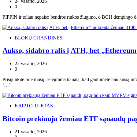
24 vasario, 2026
0
PIPPIN ir toliau nepaiso bendros rinkos žlugimo, o BCH dempingo daugia
BLOKŲ GRANDINĖS
Aukso, sidabro ralis į ATH, bet „Ethereu
22 vasario, 2026
0
Prisijunkite prie mūsų Telegrama kanalą, kad gautumėte naujausią info
[…]
KRIPTO TURTAS
Bitcoin prekiauja žemiau ETF sąnaudų pa
21 vasario, 2026