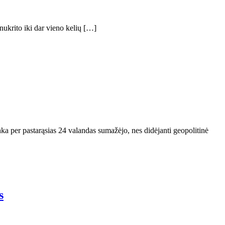
nukrito iki dar vieno kelių […]
ka per pastarąsias 24 valandas sumažėjo, nes didėjanti geopolitinė
s