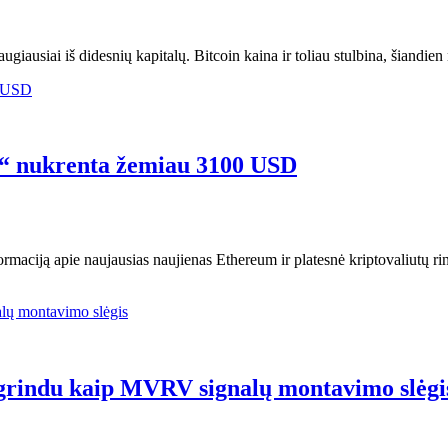
usiai iš didesnių kapitalų. Bitcoin kaina ir toliau stulbina, šiandien 
m“ nukrenta žemiau 3100 USD
rmaciją apie naujausias naujienas Ethereum ir platesnė kriptovaliutų rin
grindu kaip MVRV signalų montavimo slėgi