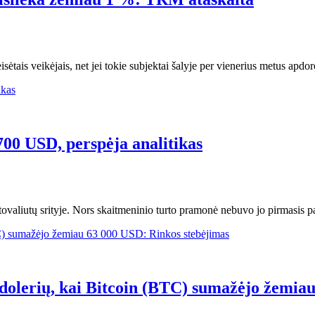
sėtais veikėjais, net jei tokie subjektai šalyje per vienerius metus apd
700 USD, perspėja analitikas
tovaliutų srityje. Nors skaitmeninio turto pramonė nebuvo jo pirmasis pa
ų dolerių, kai Bitcoin (BTC) sumažėjo žemia