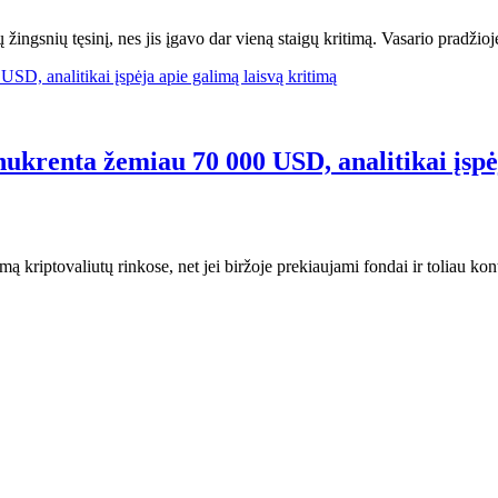
 žingsnių tęsinį, nes jis įgavo dar vieną staigų kritimą. Vasario pradži
ukrenta žemiau 70 000 USD, analitikai įspėj
 kriptovaliutų rinkose, net jei biržoje prekiaujami fondai ir toliau kon