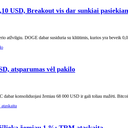
10 USD, Breakout vis dar sunkiai pasiekia
 atžvilgiu. DOGE dabar susiduria su kliūtimis, kurios yra beveik 0,09
SD, atsparumas vėl pakilo
TC dabar konsoliduojasi žemiau 68 000 USD ir gali toliau mažėti. Bitco
e išlieka žemiau 1 %: TRM ataskaita