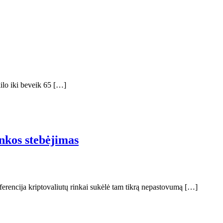
kilo iki beveik 65 […]
nkos stebėjimas
rencija kriptovaliutų rinkai sukėlė tam tikrą nepastovumą […]