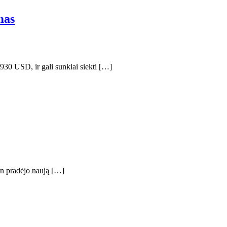
mas
30 USD, ir gali sunkiai siekti […]
in pradėjo naują […]