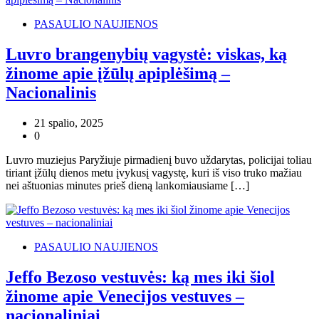
PASAULIO NAUJIENOS
Luvro brangenybių vagystė: viskas, ką
žinome apie įžūlų apiplėšimą –
Nacionalinis
21 spalio, 2025
0
Luvro muziejus Paryžiuje pirmadienį buvo uždarytas, policijai toliau
tiriant įžūlų dienos metu įvykusį vagystę, kuri iš viso truko mažiau
nei aštuonias minutes prieš dieną lankomiausiame […]
PASAULIO NAUJIENOS
Jeffo Bezoso vestuvės: ką mes iki šiol
žinome apie Venecijos vestuves –
nacionaliniai