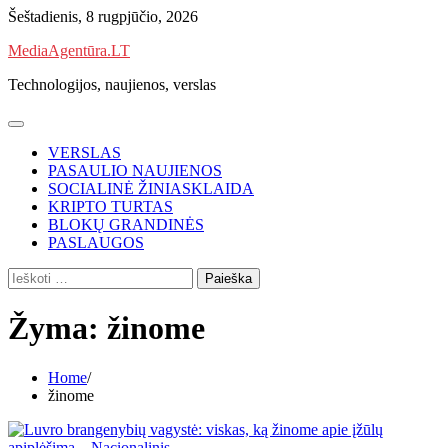
Skip
Šeštadienis, 8 rugpjūčio, 2026
to
MediaAgentūra.LT
content
Technologijos, naujienos, verslas
VERSLAS
PASAULIO NAUJIENOS
SOCIALINĖ ŽINIASKLAIDA
KRIPTO TURTAS
BLOKŲ GRANDINĖS
PASLAUGOS
Ieškoti:
Žyma:
žinome
Home
žinome