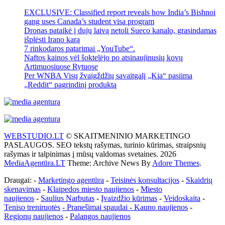
EXCLUSIVE: Classified report reveals how India’s Bishnoi
gang uses Canada’s student visa program
Dronas pataikė į dujų laivą netoli Sueco kanalo, grasindamas
išplėsti Irano karą
7 rinkodaros patarimai „YouTube“.
Naftos kainos vėl šoktelėjo po atsinaujinusių kovų
Artimuosiuose Rytuose
Per WNBA Visų žvaigždžių savaitgalį „Kia“ pasiima
„Reddit“ pagrindinį produktą
WEBSTUDIO.LT
© SKAITMENINIO MARKETINGO
PASLAUGOS. SEO tekstų rašymas, turinio kūrimas, straipsnių
rašymas ir talpinimas į mūsų valdomas svetaines. 2026
MediaAgentūra.LT
Theme: Archive News By
Adore Themes
.
Draugai: -
Marketingo agentūra
-
Teisinės konsultacijos
-
Skaidrių
skenavimas
-
Klaipedos miesto naujienos
-
Miesto
naujienos
-
Saulius Narbutas
-
Įvaizdžio kūrimas
-
Veidoskaita
-
Teniso treniruotės
- Pranešimai spaudai -
Kauno naujienos
-
Regionų naujienos
-
Palangos naujienos