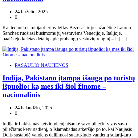
24 birželio, 2025
0
Kai technikos milijardierius Jeffas Bezosas ir jo sužadėtinė Lauren
Sanchez ruošiasi būsimoms jų vestuvėms Venecijoje, Italijoje,
paaiškėjo keletas detalių apie prabangų vestuvių renginį – ir […]
PASAULIO NAUJIENOS
Indija, Pakistano įtampa išauga po turistų
išpuolio: ką mes iki šiol žinome –
nacionalinis
24 balandžio, 2025
0
Indija ir Pakistanas ketvirtadienį atšaukė savo piliečių vizas savo
piliečiams ketvirtadienį, o Islamabadas atkeršijo po to, kai Naujasis
Delis sustabdė vandens dalijimosi sutartį-Indo vandenų sutartį-tarp