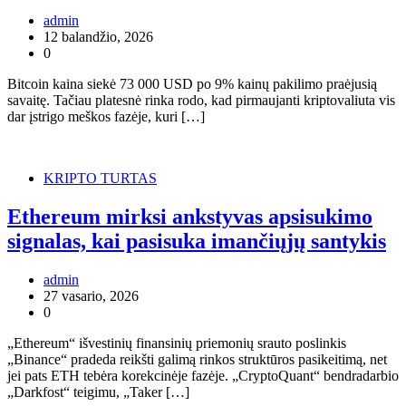
admin
12 balandžio, 2026
0
Bitcoin kaina siekė 73 000 USD po 9% kainų pakilimo praėjusią
savaitę. Tačiau platesnė rinka rodo, kad pirmaujanti kriptovaliuta vis
dar įstrigo meškos fazėje, kuri […]
KRIPTO TURTAS
Ethereum mirksi ankstyvas apsisukimo
signalas, kai pasisuka imančiųjų santykis
admin
27 vasario, 2026
0
„Ethereum“ išvestinių finansinių priemonių srauto poslinkis
„Binance“ pradeda reikšti galimą rinkos struktūros pasikeitimą, net
jei pats ETH tebėra korekcinėje fazėje. „CryptoQuant“ bendradarbio
„Darkfost“ teigimu, „Taker […]