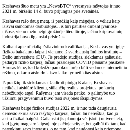
Keshavas šiuo metu yra „NewsBTC“ vyresnysis rašytojas ir nuo
2021 m. birželio 14 d. buvo prijungtas prie svetainės.
Keshavas rašo daug metų, iš pradžių kaip mėgėjas, o vėliau kaip
laisvai samdomas darbuotojas. Jis turi patirties dirbant įvairiose
nišose, vienu metu netgi grožinėje literatūroje, tačiau kriptovaliutų
industrija buvo ilgiausiai prisirišusi.
Kalbant apie oficialią išsilavinimo kvalifikaciją, Keshavas yra įgijęs
fizikos bakalauro laipsnį viename iš svarbiausių Indijos institutų –
Delio universitete (DU). Jis pradėjo studijas, siekdamas galiausiai
padaryti fiziko karjerą, tačiau prasidėjus COVID planams pasikeitė.
Virusas lėmė, kad koledžo pamokos turėjo būti vedamos internetiniu
režimu, o kartu atsirado laisvo laiko tyrinėti kitas aistras.
Iš pradžių tik siekdamas užsidirbti pinigų iš alaus, Keshavas
netikėtai atsidūrė klientų, siūlančių realius projektus, po kurių
nebežiūrėjo atgal. Rašymas jam visada patiko, o galimybė tuo
užsiimti pragyvenimui buvo tarsi svajonės išsipildymas.
Keshavas baigė fizikos studijas 2022 m. ir nuo tada daugiausia
dėmesio skiria savo rašytojo karjerai, tačiau tai nereiškia, kad jo
aistra fizikai baigėsi. Galiausiai jis planuoja vėl įstoti į universitetą,
kad įgytų magistro laipsnį toje pačioje srityje, bet galbūt tik tam, kad
patenkintų savo interesus, o ne tam, kad naudotųsi kaip priemone