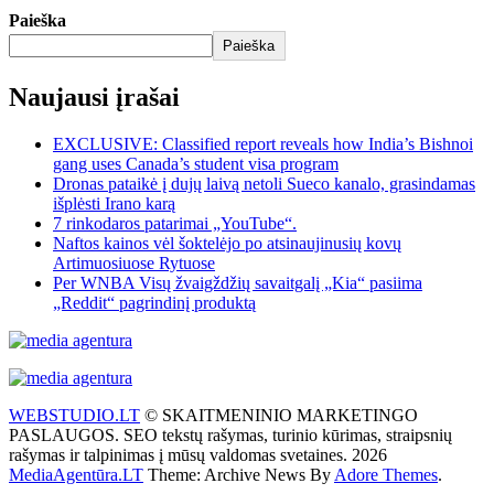
Paieška
Paieška
Naujausi įrašai
EXCLUSIVE: Classified report reveals how India’s Bishnoi
gang uses Canada’s student visa program
Dronas pataikė į dujų laivą netoli Sueco kanalo, grasindamas
išplėsti Irano karą
7 rinkodaros patarimai „YouTube“.
Naftos kainos vėl šoktelėjo po atsinaujinusių kovų
Artimuosiuose Rytuose
Per WNBA Visų žvaigždžių savaitgalį „Kia“ pasiima
„Reddit“ pagrindinį produktą
WEBSTUDIO.LT
© SKAITMENINIO MARKETINGO
PASLAUGOS. SEO tekstų rašymas, turinio kūrimas, straipsnių
rašymas ir talpinimas į mūsų valdomas svetaines. 2026
MediaAgentūra.LT
Theme: Archive News By
Adore Themes
.