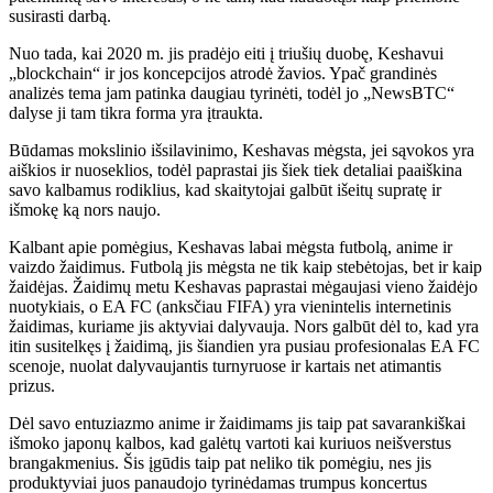
susirasti darbą.
Nuo tada, kai 2020 m. jis pradėjo eiti į triušių duobę, Keshavui
„blockchain“ ir jos koncepcijos atrodė žavios. Ypač grandinės
analizės tema jam patinka daugiau tyrinėti, todėl jo „NewsBTC“
dalyse ji tam tikra forma yra įtraukta.
Būdamas mokslinio išsilavinimo, Keshavas mėgsta, jei sąvokos yra
aiškios ir nuoseklios, todėl paprastai jis šiek tiek detaliai paaiškina
savo kalbamus rodiklius, kad skaitytojai galbūt išeitų supratę ir
išmokę ką nors naujo.
Kalbant apie pomėgius, Keshavas labai mėgsta futbolą, anime ir
vaizdo žaidimus. Futbolą jis mėgsta ne tik kaip stebėtojas, bet ir kaip
žaidėjas. Žaidimų metu Keshavas paprastai mėgaujasi vieno žaidėjo
nuotykiais, o EA FC (anksčiau FIFA) yra vienintelis internetinis
žaidimas, kuriame jis aktyviai dalyvauja. Nors galbūt dėl ​​to, kad yra
itin susitelkęs į žaidimą, jis šiandien yra pusiau profesionalas EA FC
scenoje, nuolat dalyvaujantis turnyruose ir kartais net atimantis
prizus.
Dėl savo entuziazmo anime ir žaidimams jis taip pat savarankiškai
išmoko japonų kalbos, kad galėtų vartoti kai kuriuos neišverstus
brangakmenius. Šis įgūdis taip pat neliko tik pomėgiu, nes jis
produktyviai juos panaudojo tyrinėdamas trumpus koncertus