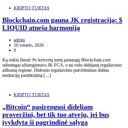
KRIPTO TURTAS
Blockchain.com gauna JK registraciją: $
LIQUID atneša harmoniją
admin
10 vasario, 2026
0
Ką reikia žinoti: Po ketverių metų pastangų Blockchain.com
sėkmingai užsiregistravo JK FCA, o tai rodo didėjantį reguliavimo
aiškumą regione. Didesnis reguliavimo patvirtinimas didina
institucijų pasitikėjimą […]
KRIPTO TURTAS
„Bitcoin“ pasirengusi dideliam
proveržiui, bet tik tuo atveju, jei bus
įvykdyta ši pagrindinė sąlyga