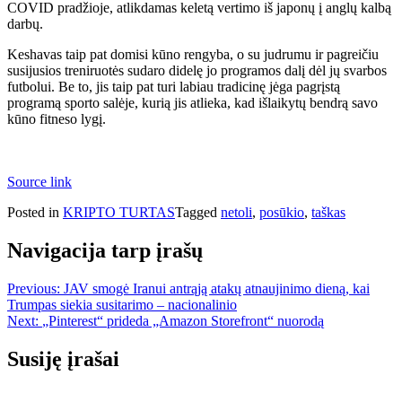
COVID pradžioje, atlikdamas keletą vertimo iš japonų į anglų kalbą
darbų.
Keshavas taip pat domisi kūno rengyba, o su judrumu ir pagreičiu
susijusios treniruotės sudaro didelę jo programos dalį dėl jų svarbos
futbolui. Be to, jis taip pat turi labiau tradicinę jėga pagrįstą
programą sporto salėje, kurią jis atlieka, kad išlaikytų bendrą savo
kūno fitneso lygį.
Source link
Posted in
KRIPTO TURTAS
Tagged
netoli
,
posūkio
,
taškas
Navigacija tarp įrašų
Previous:
JAV smogė Iranui antrąją atakų atnaujinimo dieną, kai
Trumpas siekia susitarimo – nacionalinio
Next:
„Pinterest“ prideda „Amazon Storefront“ nuorodą
Susiję įrašai