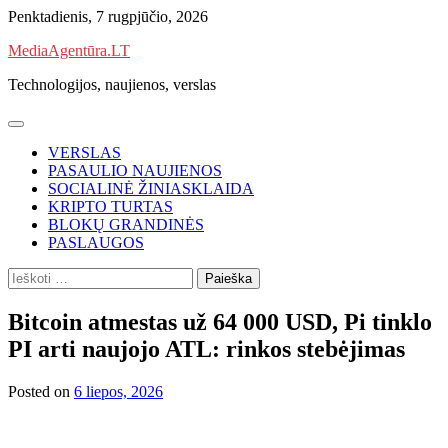
Skip
Penktadienis, 7 rugpjūčio, 2026
to
MediaAgentūra.LT
content
Technologijos, naujienos, verslas
VERSLAS
PASAULIO NAUJIENOS
SOCIALINĖ ŽINIASKLAIDA
KRIPTO TURTAS
BLOKŲ GRANDINĖS
PASLAUGOS
Ieškoti:
Bitcoin atmestas už 64 000 USD, Pi tinklo
PI arti naujojo ATL: rinkos stebėjimas
Posted on
6 liepos, 2026