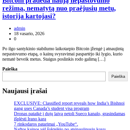
Bitcoin pradeda naują nepastovumo
režimą, nematytą nuo praėjusių metų,
istorija kartojasi?
admin
18 vasario, 2026
0
Po ilgo santykinio stabilumo laikotarpio Bitcoin įžengė į atnaujintą
nepastovumo etapą, o kainų svyravimai paspartėjo iki lygio, kurio
nematė beveik metus. Staigus poslinkis rodo galimą […]
Paieška
Paieška
Naujausi įrašai
EXCLUSIVE: Classified report reveals how India’s Bishnoi
gang uses Canada’s student visa program
Dronas pataikė į dujų laivą netoli Sueco kanalo, grasindamas
išplėsti Irano karą
7 rinkodaros patarimai „YouTube“.
Naftos kainos vėl šoktelėjo po atsinaujinusių kovų