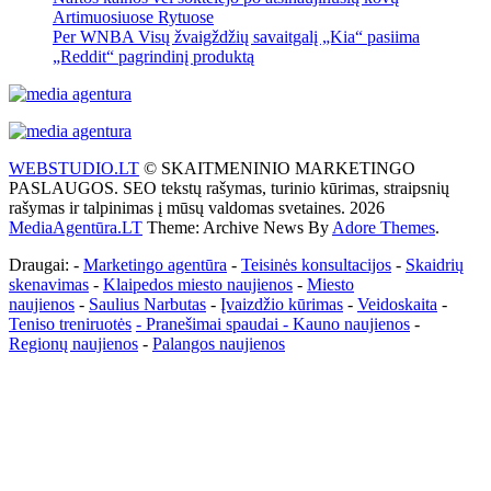
Artimuosiuose Rytuose
Per WNBA Visų žvaigždžių savaitgalį „Kia“ pasiima
„Reddit“ pagrindinį produktą
WEBSTUDIO.LT
© SKAITMENINIO MARKETINGO
PASLAUGOS. SEO tekstų rašymas, turinio kūrimas, straipsnių
rašymas ir talpinimas į mūsų valdomas svetaines. 2026
MediaAgentūra.LT
Theme: Archive News By
Adore Themes
.
Draugai: -
Marketingo agentūra
-
Teisinės konsultacijos
-
Skaidrių
skenavimas
-
Klaipedos miesto naujienos
-
Miesto
naujienos
-
Saulius Narbutas
-
Įvaizdžio kūrimas
-
Veidoskaita
-
Teniso treniruotės
- Pranešimai spaudai -
Kauno naujienos
-
Regionų naujienos
-
Palangos naujienos