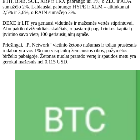
ETH, BNB, SOL, XRP ir TRX pabrango iki 1%, o ZEC ir ADA
sumažėjo 2%. Labiausiai pabrango HYPE ir XLM – atitinkamai
2,5% ir 3,6%, o RAIN sumažėjo 3%.
DEXE ir LIT yra geriausi vidutinės ir mažesnės vertės stiprintuvai.
Abu pakilo dviženkliais skaičiais, o pastaroji pagal rinkos kapitalą
įtvirtino savo vietą 100 geriausių altų sąraše.
Priešingai, „Pi Network“ vietinio žetono našumas ir toliau prastesnis
ir dabar yra vos 1% nuo visų laikų žemiausios ribos, pažymėtos
birželio pabaigoje. Žetonas nuolat prarado vertę ir spaudos metu yra
gerokai mažesnis nei 0,115 USD.