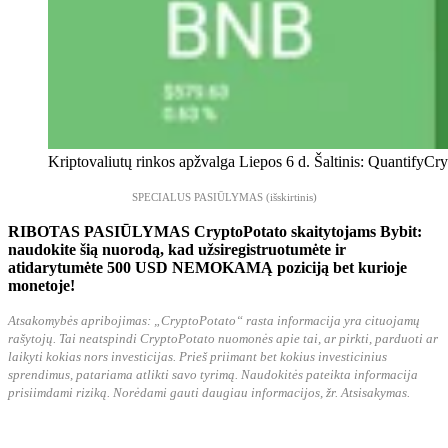
Kriptovaliutų rinkos apžvalga Liepos 6 d. Šaltinis: QuantifyCr
SPECIALUS PASIŪLYMAS (išskirtinis)
RIBOTAS PASIŪLYMAS CryptoPotato skaitytojams Bybit:
naudokite šią nuorodą, kad užsiregistruotumėte ir
atidarytumėte 500 USD NEMOKAMĄ poziciją bet kurioje
monetoje!
Atsakomybės apribojimas: „CryptoPotato“ rasta informacija yra cituojamų
rašytojų. Tai neatspindi CryptoPotato nuomonės apie tai, ar pirkti, parduoti ar
laikyti kokias nors investicijas. Prieš priimant bet kokius investicinius
sprendimus, patariama atlikti savo tyrimą. Naudokitės pateikta informacija
prisiimdami riziką. Norėdami gauti daugiau informacijos, žr. Atsisakymas.