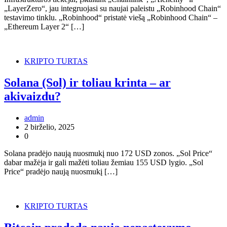
„LayerZero“, jau integruojasi su naujai paleistu „Robinhood Chain“
testavimo tinklu. „Robinhood“ pristatė viešą „Robinhood Chain“ –
„Ethereum Layer 2“ […]
KRIPTO TURTAS
Solana (Sol) ir toliau krinta – ar
akivaizdu?
admin
2 birželio, 2025
0
Solana pradėjo naują nuosmukį nuo 172 USD zonos. „Sol Price“
dabar mažėja ir gali mažėti toliau žemiau 155 USD lygio. „Sol
Price“ pradėjo naują nuosmukį […]
KRIPTO TURTAS