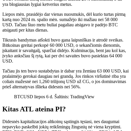
yra blogiausias lygiai ketverius metus.
Liepos mėn. prasidėjo dar vienas nuosmukis, dėl kurio turtas pirmą
kartą nuo 2024 m. spalio mėn. sumažėjo iki mažiau nei 58 000
USD. Tačiau šiuo metu buliai pagaliau atsigavo ir padėjo BTC
atsigauti per kitas dienas.
Tikrasis bandymas atšokti buvo gana laipsniškas ir atrodė sveikas.
Bitkoinas greitai perkopė 60 000 USD, o sekančiomis dienomis,
įskaitant ir savaitgalį, sparčiai didėjo. Kulminacija, bent jau kol kas,
įvyko anksčiau šį rytą, kai per dvi savaites buvo pasiektas 64 000
USD.
Tačiau jis ten buvo sustabdytas ir dabar yra žemiau 63 000 USD, kai
pralaimėjo gerokai daugiau nei grandą. Jos rinkos viršutinė riba yra
coliais mažesnė nei 1,260 trilijonų USD už CG, o jos dominavimas
prieš alternatyvas išlieka didesnis nei 56%.
BTCUSD liepos 6 d. Šaltinis: TradingView
Kitas ATL ateina PI?
Didesnės kapitalizacijos altkoinų sąstingis tęsiasi, nes daugumai
nepavyko paskelbti jokių reikšmingų žingsnių nė viena kryptimi.