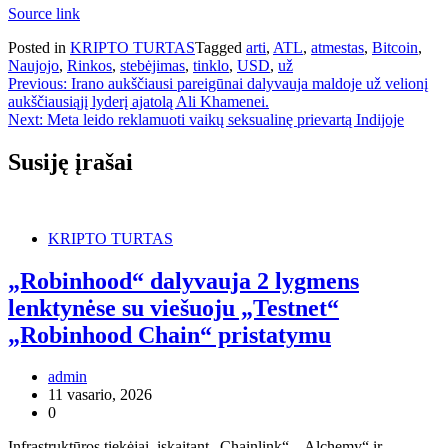
Source link
Posted in
KRIPTO TURTAS
Tagged
arti
,
ATL
,
atmestas
,
Bitcoin
,
Naujojo
,
Rinkos
,
stebėjimas
,
tinklo
,
USD
,
už
Navigacija
Previous:
Irano aukščiausi pareigūnai dalyvauja maldoje už velionį
aukščiausiąjį lyderį ajatolą Ali Khamenei.
tarp
Next:
Meta leido reklamuoti vaikų seksualinę prievartą Indijoje
įrašų
Susiję įrašai
KRIPTO TURTAS
„Robinhood“ dalyvauja 2 lygmens
lenktynėse su viešuoju „Testnet“
„Robinhood Chain“ pristatymu
admin
11 vasario, 2026
0
Infrastruktūros tiekėjai, įskaitant „Chainlink“, „Alchemy“ ir