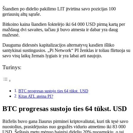
Šiandien po didelio pakilimo LIT įtvirtina savo pozicijas 100
geriausių altų sąraše.
Bitkoino kaina šiandien šoktelėjo iki 64 000 USD pirmą kartą per
maždaug dvi savaites, tačiau ji buvo atmesta ir dabar yra daug
mažesnė.
Dauguma didesnės kapitalizacijos alternatyvų kasdien išliko
santykinai sustingusios. „Pi Network“ PI ženklas ir toliau flirtuoja su
savo visų laikų žemais lygiais ir yra labai arti naujojo.
Turinys:
BTC progresas sustojo ties 64 tūkst. USD
Kitas ATL ateina PI?
BTC progresas sustojo ties 64 tūkst. USD
Birželis buvo gana žiaurus pirminei kriptovaliutai, kuri tik tęsė savo
nuostolius, prasidėjusius nuo gegužės vidurio atmetimo iki 83 000
USD. Šeštasis metų mėnuo baigėsi dideliu 20% nuosmukiu, o tai