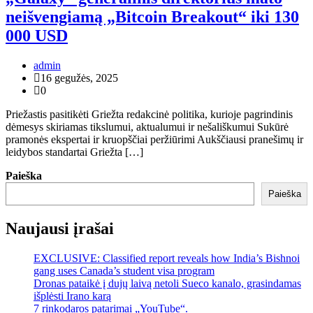
neišvengiamą „Bitcoin Breakout“ iki 130
000 USD
admin
16 gegužės, 2025
0
Priežastis pasitikėti Griežta redakcinė politika, kurioje pagrindinis
dėmesys skiriamas tikslumui, aktualumui ir nešališkumui Sukūrė
pramonės ekspertai ir kruopščiai peržiūrimi Aukščiausi pranešimų ir
leidybos standartai Griežta […]
Paieška
Paieška
Naujausi įrašai
EXCLUSIVE: Classified report reveals how India’s Bishnoi
gang uses Canada’s student visa program
Dronas pataikė į dujų laivą netoli Sueco kanalo, grasindamas
išplėsti Irano karą
7 rinkodaros patarimai „YouTube“.