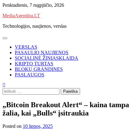
Skip
Penktadienis, 7 rugpjūčio, 2026
to
MediaAgentūra.LT
content
Technologijos, naujienos, verslas
VERSLAS
PASAULIO NAUJIENOS
SOCIALINĖ ŽINIASKLAIDA
KRIPTO TURTAS
BLOKŲ GRANDINĖS
PASLAUGOS
Ieškoti:
„Bitcoin Breakout Alert“ – kaina tampa
žalia, kai „Bulls“ įsitraukia
Posted on
10 liepos, 2025