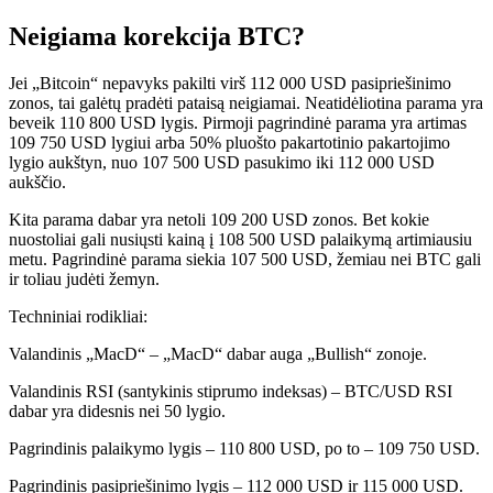
Neigiama korekcija BTC?
Jei „Bitcoin“ nepavyks pakilti virš 112 000 USD pasipriešinimo
zonos, tai galėtų pradėti pataisą neigiamai. Neatidėliotina parama yra
beveik 110 800 USD lygis. Pirmoji pagrindinė parama yra artimas
109 750 USD lygiui arba 50% pluošto pakartotinio pakartojimo
lygio aukštyn, nuo 107 500 USD pasukimo iki 112 000 USD
aukščio.
Kita parama dabar yra netoli 109 200 USD zonos. Bet kokie
nuostoliai gali nusiųsti kainą į 108 500 USD palaikymą artimiausiu
metu. Pagrindinė parama siekia 107 500 USD, žemiau nei BTC gali
ir toliau judėti žemyn.
Techniniai rodikliai:
Valandinis „MacD“ – „MacD“ dabar auga „Bullish“ zonoje.
Valandinis RSI (santykinis stiprumo indeksas) – BTC/USD RSI
dabar yra didesnis nei 50 lygio.
Pagrindinis palaikymo lygis – 110 800 USD, po to – 109 750 USD.
Pagrindinis pasipriešinimo lygis – 112 000 USD ir 115 000 USD.