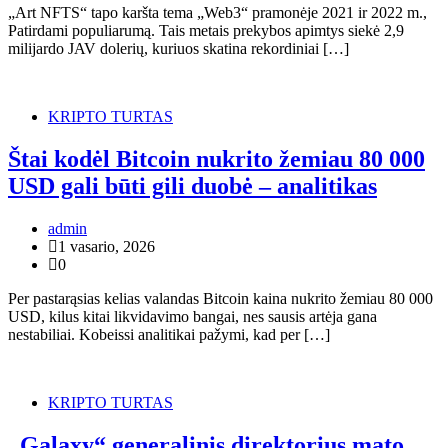
„Art NFTS“ tapo karšta tema „Web3“ pramonėje 2021 ir 2022 m.,
Patirdami populiarumą. Tais metais prekybos apimtys siekė 2,9
milijardo JAV dolerių, kuriuos skatina rekordiniai […]
KRIPTO TURTAS
Štai kodėl Bitcoin nukrito žemiau 80 000
USD gali būti gili duobė – analitikas
admin
1 vasario, 2026
0
Per pastarąsias kelias valandas Bitcoin kaina nukrito žemiau 80 000
USD, kilus kitai likvidavimo bangai, nes sausis artėja gana
nestabiliai. Kobeissi analitikai pažymi, kad per […]
KRIPTO TURTAS
„Galaxy“ generalinis direktorius mato