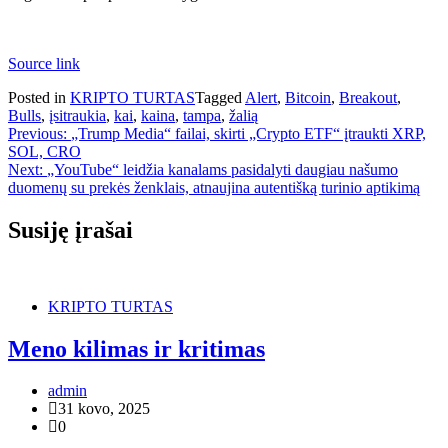
Source link
Posted in
KRIPTO TURTAS
Tagged
Alert
,
Bitcoin
,
Breakout
,
Bulls
,
įsitraukia
,
kai
,
kaina
,
tampa
,
žalią
Navigacija
Previous:
„Trump Media“ failai, skirti „Crypto ETF“ įtraukti XRP,
SOL, CRO
tarp
Next:
„YouTube“ leidžia kanalams pasidalyti daugiau našumo
įrašų
duomenų su prekės ženklais, atnaujina autentišką turinio aptikimą
Susiję įrašai
KRIPTO TURTAS
Meno kilimas ir kritimas
admin
31 kovo, 2025
0