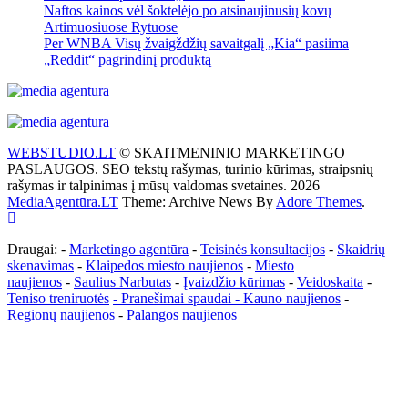
Naftos kainos vėl šoktelėjo po atsinaujinusių kovų
Artimuosiuose Rytuose
Per WNBA Visų žvaigždžių savaitgalį „Kia“ pasiima
„Reddit“ pagrindinį produktą
WEBSTUDIO.LT
© SKAITMENINIO MARKETINGO
PASLAUGOS. SEO tekstų rašymas, turinio kūrimas, straipsnių
rašymas ir talpinimas į mūsų valdomas svetaines. 2026
MediaAgentūra.LT
Theme: Archive News By
Adore Themes
.
Draugai: -
Marketingo agentūra
-
Teisinės konsultacijos
-
Skaidrių
skenavimas
-
Klaipedos miesto naujienos
-
Miesto
naujienos
-
Saulius Narbutas
-
Įvaizdžio kūrimas
-
Veidoskaita
-
Teniso treniruotės
- Pranešimai spaudai -
Kauno naujienos
-
Regionų naujienos
-
Palangos naujienos