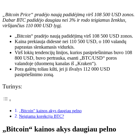
„Bitcoin Price“ pradėjo naują padidėjimą virš 108 500 USD zonos.
Dabar BTC padidėjo daugiau nei 3% ir rodo teigiamus ženklus,
viršijančius 110 000 USD lygį.
„Bitcoin“ pradėjo naują padidėjimą virš 108 500 USD zonos.
Kaina prekiauja didesnė nei 110 500 USD, o 100 valandų
paprastas slenkamasis vidurkis.
Virš lokių tendencijų linijos, kurios pasipriešinimas buvo 108
800 USD, buvo pertrauka, esanti „BTC/USD“ poros
valandoje (duomenų kanalas iš „Kraken“).
Pora galėtų toliau kilti, jei ji išvalys 112 000 USD
pasipriešinimo zoną.
Turinys:
„Bitcoin“ kainos akys daugiau pelno
Neigiama korekcija BTC?
„Bitcoin“ kainos akys daugiau pelno