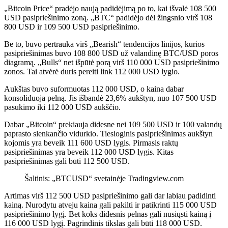
„Bitcoin Price“ pradėjo naują padidėjimą po to, kai išvalė 108 500
USD pasipriešinimo zoną. „BTC“ padidėjo dėl žingsnio virš 108
800 USD ir 109 500 USD pasipriešinimo.
Be to, buvo pertrauka virš „Bearish“ tendencijos linijos, kurios
pasipriešinimas buvo 108 800 USD už valandinę BTC/USD poros
diagramą. „Bulls“ net išpūtė porą virš 110 000 USD pasipriešinimo
zonos. Tai atvėrė duris pereiti link 112 000 USD lygio.
Aukštas buvo suformuotas 112 000 USD, o kaina dabar
konsoliduoja pelną. Jis išbandė 23,6% aukštyn, nuo 107 500 USD
pasukimo iki 112 000 USD aukščio.
Dabar „Bitcoin“ prekiauja didesne nei 109 500 USD ir 100 valandų
paprasto slenkančio vidurkio. Tiesioginis pasipriešinimas aukštyn
kojomis yra beveik 111 600 USD lygis. Pirmasis raktų
pasipriešinimas yra beveik 112 000 USD lygis. Kitas
pasipriešinimas gali būti 112 500 USD.
Šaltinis: „BTCUSD“ svetainėje Tradingview.com
Artimas virš 112 500 USD pasipriešinimo gali dar labiau padidinti
kainą. Nurodytu atveju kaina gali pakilti ir patikrinti 115 000 USD
pasipriešinimo lygį. Bet koks didesnis pelnas gali nusiųsti kainą į
116 000 USD lygį. Pagrindinis tikslas gali būti 118 000 USD.