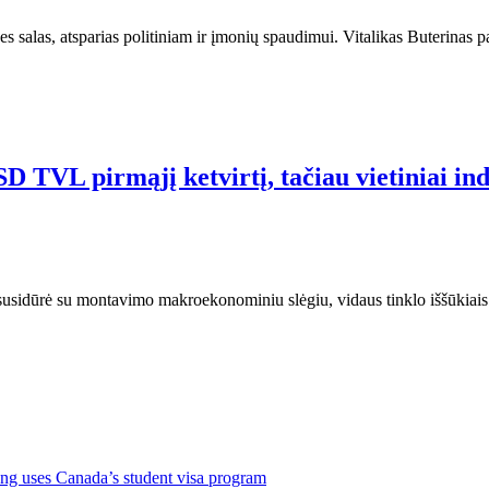
s salas, atsparias politiniam ir įmonių spaudimui. Vitalikas Buterinas 
TVL pirmąjį ketvirtį, tačiau vietiniai indė
usidūrė su montavimo makroekonominiu slėgiu, vidaus tinklo iššūkiais 
ng uses Canada’s student visa program