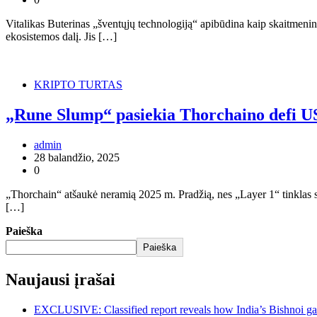
Vitalikas Buterinas „šventųjų technologiją“ apibūdina kaip skaitmenine
ekosistemos dalį. Jis […]
KRIPTO TURTAS
„Rune Slump“ pasiekia Thorchaino defi USD 
admin
28 balandžio, 2025
0
„Thorchain“ atšaukė neramią 2025 m. Pradžią, nes „Layer 1“ tinklas s
[…]
Paieška
Paieška
Naujausi įrašai
EXCLUSIVE: Classified report reveals how India’s Bishnoi ga