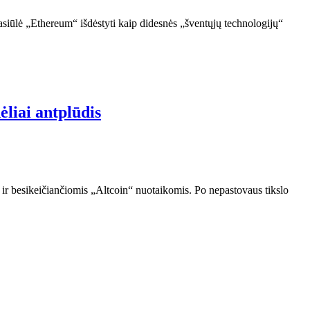
pasiūlė „Ethereum“ išdėstyti kaip didesnės „šventųjų technologijų“
liai antplūdis
ir besikeičiančiomis „Altcoin“ nuotaikomis. Po nepastovaus tikslo