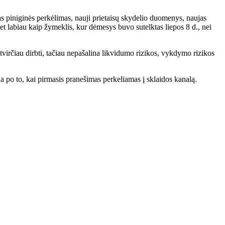
as piniginės perkėlimas, nauji prietaisų skydelio duomenys, naujas
bet labiau kaip žymeklis, kur dėmesys buvo sutelktas liepos 8 d., nei
 tvirčiau dirbti, tačiau nepašalina likvidumo rizikos, vykdymo rizikos
uoja po to, kai pirmasis pranešimas perkeliamas į sklaidos kanalą.