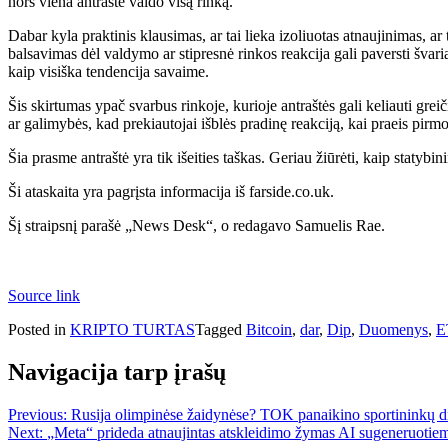
nors viena antraštė valdo visą rinką.
Dabar kyla praktinis klausimas, ar tai lieka izoliuotas atnaujinimas, 
balsavimas dėl valdymo ar stipresnė rinkos reakcija gali paversti švari
kaip visiška tendencija savaime.
Šis skirtumas ypač svarbus rinkoje, kurioje antraštės gali keliauti gre
ar galimybės, kad prekiautojai išblės pradinę reakciją, kai praeis pirm
Šia prasme antraštė yra tik išeities taškas. Geriau žiūrėti, kaip statybi
Ši ataskaita yra pagrįsta informacija iš farside.co.uk.
Šį straipsnį parašė „News Desk“, o redagavo Samuelis Rae.
Source link
Posted in
KRIPTO TURTAS
Tagged
Bitcoin
,
dar
,
Dip
,
Duomenys
,
E
Navigacija tarp įrašų
Previous:
Rusija olimpinėse žaidynėse? TOK panaikino sportininkų dis
Next:
„Meta“ prideda atnaujintas atskleidimo žymas AI sugeneruoti