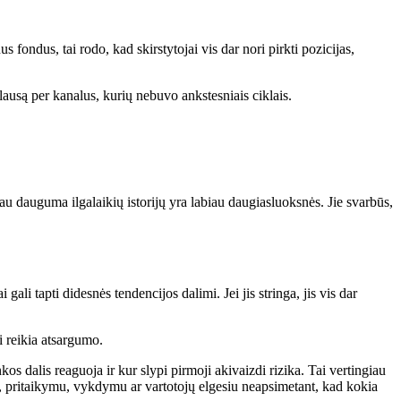
 fondus, tai rodo, kad skirstytojai vis dar nori pirkti pozicijas,
ausą per kanalus, kurių nebuvo ankstesniais ciklais.
iau dauguma ilgalaikių istorijų yra labiau daugiasluoksnės. Jie svarbūs,
gali tapti didesnės tendencijos dalimi. Jei jis stringa, jis vis dar
i reikia atsargumo.
os dalis reaguoja ir kur slypi pirmoji akivaizdi rizika. Tai vertingiau
u, pritaikymu, vykdymu ar vartotojų elgesiu neapsimetant, kad kokia