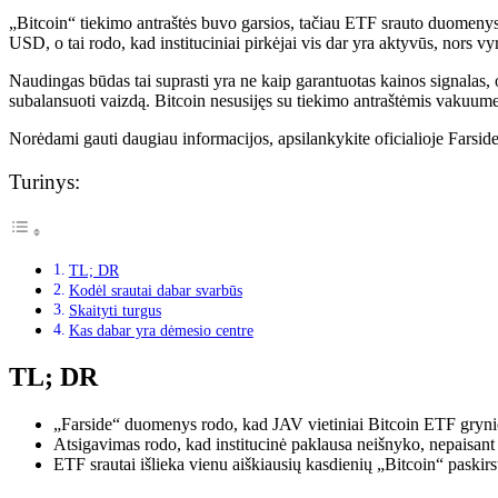
„Bitcoin“ tiekimo antraštės buvo garsios, tačiau ETF srauto duomenys 
USD, o tai rodo, kad instituciniai pirkėjai vis dar yra aktyvūs, nors 
Naudingas būdas tai suprasti yra ne kaip garantuotas kainos signalas, 
subalansuoti vaizdą. Bitcoin nesusijęs su tiekimo antraštėmis vakuume.
Norėdami gauti daugiau informacijos, apsilankykite oficialioje Farside
Turinys:
TL; DR
Kodėl srautai dabar svarbūs
Skaityti turgus
Kas dabar yra dėmesio centre
TL; DR
„Farside“ duomenys rodo, kad JAV vietiniai Bitcoin ETF grynie
Atsigavimas rodo, kad institucinė paklausa neišnyko, nepaisan
ETF srautai išlieka vienu aiškiausių kasdienių „Bitcoin“ paskirs