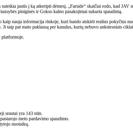
suteikia jautis į ką atkreipti dėmesį. „Farside“ skaičiai rodo, kad JAV 
vyriausybės piniginės ir Gokso kalno pasakojimai sukuria spaudimą.
o kaip nauja informacija rinkoje, kuri bando atskirti realius pokyčius 
 Ji taip pat mato paklausą per kanalus, kurių nebuvo ankstesniais ciklai
 platformoje.
ji srautai yra 143 mln.
t pastarojo meto pardavimo spaudimo.
tytojo nuotaikų.