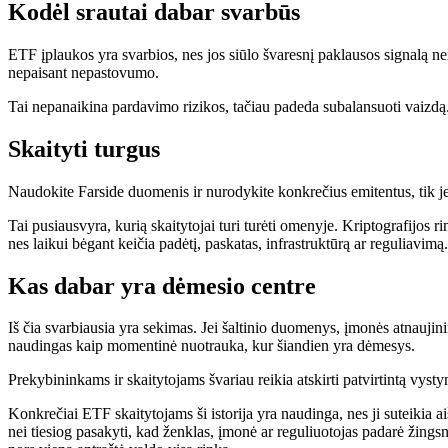
Kodėl srautai dabar svarbūs
ETF įplaukos yra svarbios, nes jos siūlo švaresnį paklausos signalą nei 
nepaisant nepastovumo.
Tai nepanaikina pardavimo rizikos, tačiau padeda subalansuoti vaizdą.
Skaityti turgus
Naudokite Farside duomenis ir nurodykite konkrečius emitentus, tik jei
Tai pusiausvyra, kurią skaitytojai turi turėti omenyje. Kriptografijos 
nes laikui bėgant keičia padėtį, paskatas, infrastruktūrą ar reguliavimą.
Kas dabar yra dėmesio centre
Iš čia svarbiausia yra sekimas. Jei šaltinio duomenys, įmonės atnaujinimas
naudingas kaip momentinė nuotrauka, kur šiandien yra dėmesys.
Prekybininkams ir skaitytojams švariau reikia atskirti patvirtintą vysty
Konkrečiai ETF skaitytojams ši istorija yra naudinga, nes ji suteikia ai
nei tiesiog pasakyti, kad ženklas, įmonė ar reguliuotojas padarė žing