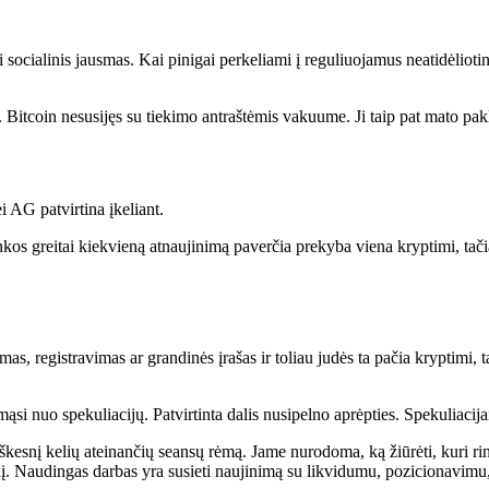
socialinis jausmas. Kai pinigai perkeliami į reguliuojamus neatidėliotinus
 Bitcoin nesusijęs su tiekimo antraštėmis vakuume. Ji taip pat mato pakl
 AG patvirtina įkeliant.
rinkos greitai kiekvieną atnaujinimą paverčia prekyba viena kryptimi, tač
, registravimas ar grandinės įrašas ir toliau judės ta pačia kryptimi, tai 
mąsi nuo spekuliacijų. Patvirtinta dalis nusipelno aprėpties. Spekuliacija
škesnį kelių ateinančių seansų rėmą. Jame nurodoma, ką žiūrėti, kuri rink
snį. Naudingas darbas yra susieti naujinimą su likvidumu, pozicionavim