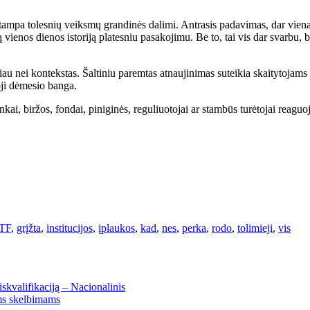
ar tampa tolesnių veiksmų grandinės dalimi. Antrasis padavimas, dar vien
ą vienos dienos istoriją platesniu pasakojimu. Be to, tai vis dar svarbu, 
ičiau nei kontekstas. Šaltiniu paremtas atnaujinimas suteikia skaitytojams
oji dėmesio banga.
ninkai, biržos, fondai, piniginės, reguliuotojai ar stambūs turėtojai reag
TF
,
grįžta
,
institucijos
,
įplaukos
,
kad
,
nes
,
perka
,
rodo
,
tolimieji
,
vis
kvalifikaciją – Nacionalinis
ems skelbimams