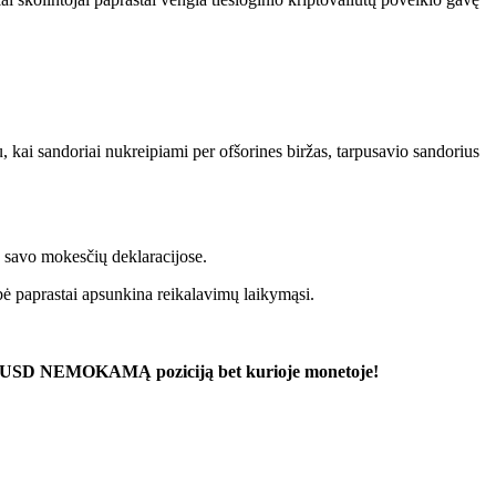
 kai sandoriai nukreipiami per ofšorines biržas, tarpusavio sandorius
ė savo mokesčių deklaracijose.
bė paprastai apsunkina reikalavimų laikymąsi.
00 USD NEMOKAMĄ poziciją bet kurioje monetoje!