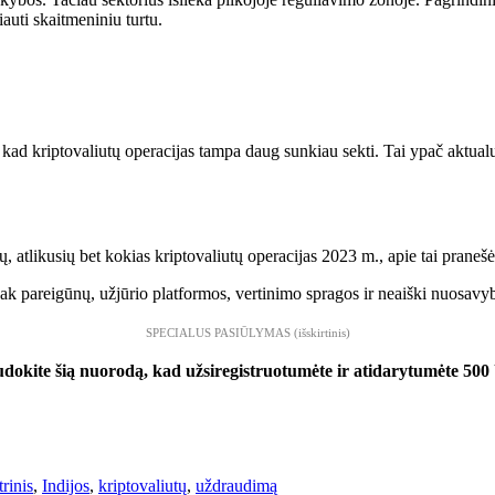
iauti skaitmeniniu turtu.
kad kriptovaliutų operacijas tampa daug sunkiau sekti. Tai ypač aktualu,
, atlikusių bet kokias kriptovaliutų operacijas 2023 m., apie tai praneš
ak pareigūnų, užjūrio platformos, vertinimo spragos ir neaiški nuosavy
SPECIALUS PASIŪLYMAS (išskirtinis)
ite šią nuorodą, kad užsiregistruotumėte ir atidarytumėte 5
trinis
,
Indijos
,
kriptovaliutų
,
uždraudimą