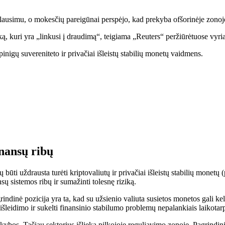
tų klausimu, o mokesčių pareigūnai perspėjo, kad prekyba ofšorinėje zono
iką, kuri yra „linkusi į draudimą“, teigiama „Reuters“ peržiūrėtuose vy
 pinigų suvereniteto ir privačiai išleistų stabilių monetų vaidmens.
inansų ribų
 būti uždrausta turėti kriptovaliutų ir privačiai išleistų stabilių mone
sų sistemos ribų ir sumažinti tolesnę riziką.
ndinė pozicija yra ta, kad su užsienio valiuta susietos monetos gali kelt
išleidimo ir sukelti finansinio stabilumo problemų nepalankiais laikotarp
kybos. Tačiau sektorius išlieka pilkojoje reguliavimo zonoje. Pagrindinia