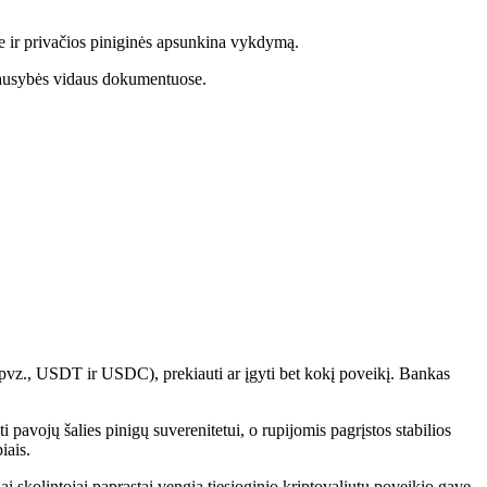
je ir privačios piniginės apsunkina vykdymą.
riausybės vidaus dokumentuose.
tų (pvz., USDT ir USDC), prekiauti ar įgyti bet kokį poveikį. Bankas
i pavojų šalies pinigų suverenitetui, o rupijomis pagrįstos stabilios
iais.
i skolintojai paprastai vengia tiesioginio kriptovaliutų poveikio gavę