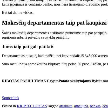
kelis įspėjimus iš centrinio banko, nors nėra tiesioginio draudimo prek
Bet tai dar ne viskas.
Mokesčių departamentas taip pat kaupiasi
Šalies mokesčių departamentas atskirame pranešime taip pat perspėjo, 
rupijomis arba iš privačių saugyklų piniginių.
Jums taip pat gali patikti:
Departamentas nustatė, kad mažiau nei ketvirtadalis iš 645 000 asmenų
Šiuo metu Indija apmokestina kriptovaliutų pelną 30 proc. Tačiau, pas
RIBOTAS PASIŪLYMAS CryptoPotato skaitytojams Bybit: naudok
Source link
Posted in
KRIPTO TURTAS
Tagged
ataskaita
,
atnaujina
,
bankas
,
cen