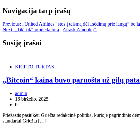
Navigacija tarp įrašų
Previous:
„United Airlines“ stos į teismą dėl „sėdimų prie langų“ be 
Next:
„TikTok“ pradeda turą „Atrask Ameriką“.
Susiję įrašai
KRIPTO TURTAS
„Bitcoin“ kaina buvo paruošta už gilų pat
admin
16 birželio, 2025
0
Priežastis pasitikėti Griežta redakcinė politika, kurioje pagrindinis 
standartai Griežta […]