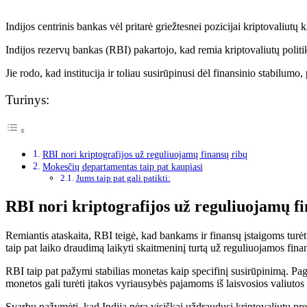
Indijos centrinis bankas vėl pritarė griežtesnei pozicijai kriptovaliu
Indijos rezervų bankas (RBI) pakartojo, kad remia kriptovaliutų polit
Jie rodo, kad institucija ir toliau susirūpinusi dėl finansinio stabilumo,
Turinys:
RBI nori kriptografijos už reguliuojamų finansų ribų
Mokesčių departamentas taip pat kaupiasi
Jums taip pat gali patikti:
RBI nori kriptografijos už reguliuojamų f
Remiantis ataskaita, RBI teigė, kad bankams ir finansų įstaigoms turėtų
taip pat laiko draudimą laikyti skaitmeninį turtą už reguliuojamos finan
RBI taip pat pažymi stabilias monetas kaip specifinį susirūpinimą. Pagri
monetos gali turėti įtakos vyriausybės pajamoms iš laisvosios valiutos 
Svarbu pažymėti, kad Indija nėra visiškai uždraudusi kriptovaliutų pre