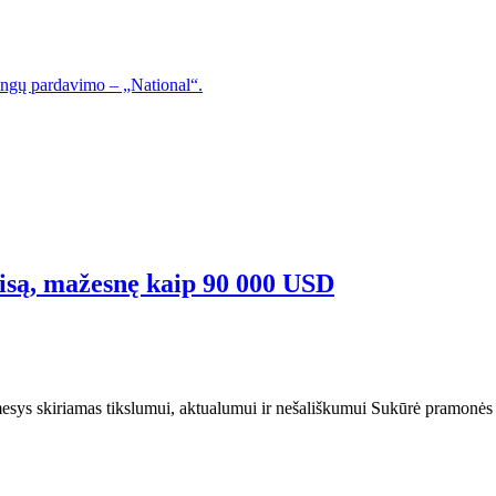
langų pardavimo – „National“.
aisą, mažesnę kaip 90 000 USD
dėmesys skiriamas tikslumui, aktualumui ir nešališkumui Sukūrė pramonės