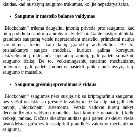
klaidas, kad nustatytų saugumo trūkumus, kol jie nepadarys žalos.
Saugumo ir mastelio balanso valdymas
„Blockchain“ trilema daugeliui įmonių priveda prie saugumo, kad
būtų padidinta sandorių apimtis ir atvirkščiai. Galite sustiprinti blokų
grandinės saugumą versle neprarandant mastelio, priimdami naujus
sprendimus, tokius kaip kelių grandžių architektūra. Be to,
prisitaikantys saugos modeliai, kuriuos galima koreguoti
atsižvelgiant į didėjančią operacijų apimtį, gali padėti sumažinti
saugumo riziką. Be to, veiksmingesnių sutarimo mechanizmų
priėmimas gali padėti įmonėms pasiekti puikią pusiausvyrą tarp
saugumo ir mastelio.
Saugumo grėsmių sprendimas iš vidaus
„Blockchain“ saugumas nėra susijęs tik su kriptografiniu saugumu,
nes viešai neatskleista grėsmė ir valdymo rizika taip pat gali kelti
pavojų „blockchain“ sistemoms. Verslo vadovai turėtų taikyti
decentralizuoto valdymo modelius, kad kontrolė nepatektų į kelių
veikėjų rankas. Dažnas skaidrus auditas gali padėti atskleisti viešai
neatskleistas grėsmes ir sustiprinti grandinės valdymo mechanizmų
saugumą.