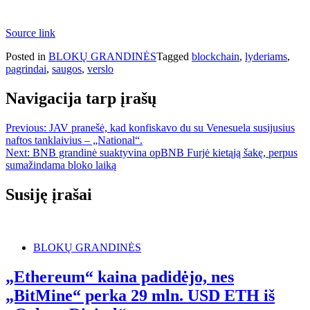
Source link
Posted in
BLOKŲ GRANDINĖS
Tagged
blockchain
,
lyderiams
,
pagrindai
,
saugos
,
verslo
Navigacija tarp įrašų
Previous:
JAV pranešė, kad konfiskavo du su Venesuela susijusius
naftos tanklaivius – „National“.
Next:
BNB grandinė suaktyvina opBNB Furjė kietąją šakę, perpus
sumažindama bloko laiką
Susiję įrašai
BLOKŲ GRANDINĖS
„Ethereum“ kaina padidėjo, nes
„BitMine“ perka 29 mln. USD ETH iš