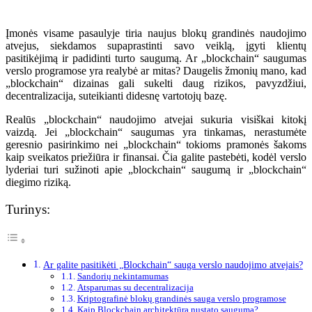
Įmonės visame pasaulyje tiria naujus blokų grandinės naudojimo
atvejus, siekdamos supaprastinti savo veiklą, įgyti klientų
pasitikėjimą ir padidinti turto saugumą. Ar „blockchain“ saugumas
verslo programose yra realybė ar mitas? Daugelis žmonių mano, kad
„blockchain“ dizainas gali sukelti daug rizikos, pavyzdžiui,
decentralizacija, suteikianti didesnę vartotojų bazę.
Realūs „blockchain“ naudojimo atvejai sukuria visiškai kitokį
vaizdą. Jei „blockchain“ saugumas yra tinkamas, nerastumėte
geresnio pasirinkimo nei „blockchain“ tokioms pramonės šakoms
kaip sveikatos priežiūra ir finansai. Čia galite pastebėti, kodėl verslo
lyderiai turi sužinoti apie „blockchain“ saugumą ir „blockchain“
diegimo riziką.
Turinys:
Ar galite pasitikėti „Blockchain“ sauga verslo naudojimo atvejais?
Sandorių nekintamumas
Atsparumas su decentralizacija
Kriptografinė blokų grandinės sauga verslo programose
Kaip Blockchain architektūra nustato saugumą?