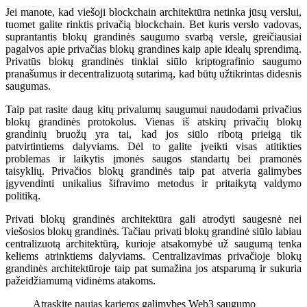
Jei manote, kad viešoji blockchain architektūra netinka jūsų verslui,
tuomet galite rinktis privačią blockchain. Bet kuris verslo vadovas,
suprantantis blokų grandinės saugumo svarbą versle, greičiausiai
pagalvos apie privačias blokų grandines kaip apie idealų sprendimą.
Privatūs blokų grandinės tinklai siūlo kriptografinio saugumo
pranašumus ir decentralizuotą sutarimą, kad būtų užtikrintas didesnis
saugumas.
Taip pat rasite daug kitų privalumų saugumui naudodami privačius
blokų grandinės protokolus. Vienas iš atskirų privačių blokų
grandinių bruožų yra tai, kad jos siūlo ribotą prieigą tik
patvirtintiems dalyviams. Dėl to galite įveikti visas atitikties
problemas ir laikytis įmonės saugos standartų bei pramonės
taisyklių. Privačios blokų grandinės taip pat atveria galimybes
įgyvendinti unikalius šifravimo metodus ir pritaikytą valdymo
politiką.
Privati ​​blokų grandinės architektūra gali atrodyti saugesnė nei
viešosios blokų grandinės. Tačiau privati ​​blokų grandinė siūlo labiau
centralizuotą architektūrą, kurioje atsakomybė už saugumą tenka
keliems atrinktiems dalyviams. Centralizavimas privačioje blokų
grandinės architektūroje taip pat sumažina jos atsparumą ir sukuria
pažeidžiamumą vidinėms atakoms.
Atraskite naujas karjeros galimybes Web3 saugumo