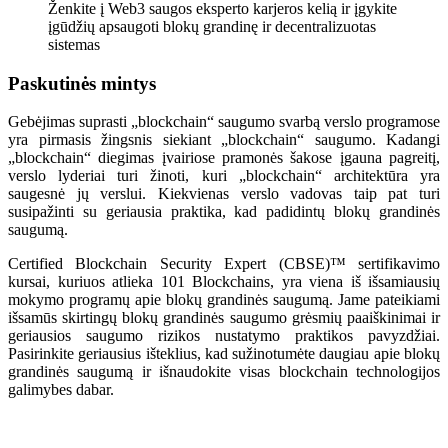
Ženkite į Web3 saugos eksperto karjeros kelią ir įgykite
įgūdžių apsaugoti blokų grandinę ir decentralizuotas
sistemas
Paskutinės mintys
Gebėjimas suprasti „blockchain“ saugumo svarbą verslo programose
yra pirmasis žingsnis siekiant „blockchain“ saugumo. Kadangi
„blockchain“ diegimas įvairiose pramonės šakose įgauna pagreitį,
verslo lyderiai turi žinoti, kuri „blockchain“ architektūra yra
saugesnė jų verslui. Kiekvienas verslo vadovas taip pat turi
susipažinti su geriausia praktika, kad padidintų blokų grandinės
saugumą.
Certified Blockchain Security Expert (CBSE)™ sertifikavimo
kursai, kuriuos atlieka 101 Blockchains, yra viena iš išsamiausių
mokymo programų apie blokų grandinės saugumą. Jame pateikiami
išsamūs skirtingų blokų grandinės saugumo grėsmių paaiškinimai ir
geriausios saugumo rizikos nustatymo praktikos pavyzdžiai.
Pasirinkite geriausius išteklius, kad sužinotumėte daugiau apie blokų
grandinės saugumą ir išnaudokite visas blockchain technologijos
galimybes dabar.