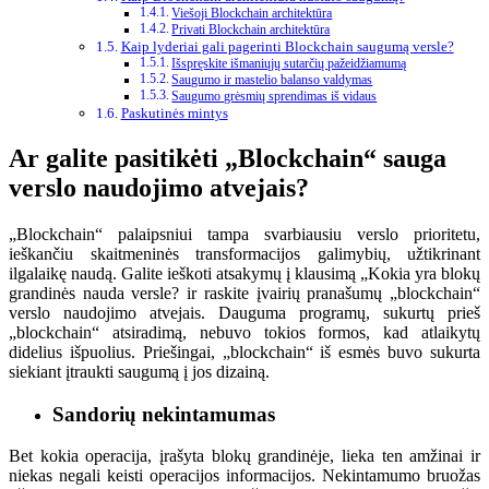
Viešoji Blockchain architektūra
Privati ​​Blockchain architektūra
Kaip lyderiai gali pagerinti Blockchain saugumą versle?
Išspręskite išmaniųjų sutarčių pažeidžiamumą
Saugumo ir mastelio balanso valdymas
Saugumo grėsmių sprendimas iš vidaus
Paskutinės mintys
Ar galite pasitikėti „Blockchain“ sauga
verslo naudojimo atvejais?
„Blockchain“ palaipsniui tampa svarbiausiu verslo prioritetu,
ieškančiu skaitmeninės transformacijos galimybių, užtikrinant
ilgalaikę naudą. Galite ieškoti atsakymų į klausimą „Kokia yra blokų
grandinės nauda versle? ir raskite įvairių pranašumų „blockchain“
verslo naudojimo atvejais. Dauguma programų, sukurtų prieš
„blockchain“ atsiradimą, nebuvo tokios formos, kad atlaikytų
didelius išpuolius. Priešingai, „blockchain“ iš esmės buvo sukurta
siekiant įtraukti saugumą į jos dizainą.
Sandorių nekintamumas
Bet kokia operacija, įrašyta blokų grandinėje, lieka ten amžinai ir
niekas negali keisti operacijos informacijos. Nekintamumo bruožas