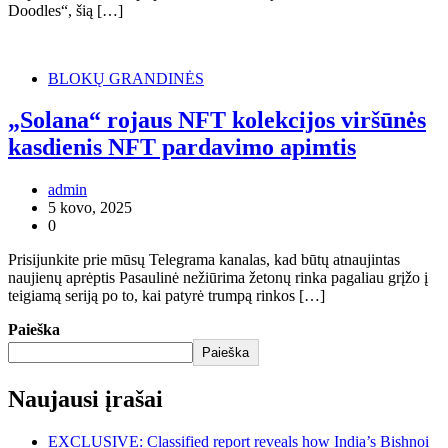
Doodles“, šią […]
BLOKŲ GRANDINĖS
„Solana“ rojaus NFT kolekcijos viršūnės
kasdienis NFT pardavimo apimtis
admin
5 kovo, 2025
0
Prisijunkite prie mūsų Telegrama kanalas, kad būtų atnaujintas
naujienų aprėptis Pasaulinė nežiūrima žetonų rinka pagaliau grįžo į
teigiamą seriją po to, kai patyrė trumpą rinkos […]
Paieška
Paieška
Naujausi įrašai
EXCLUSIVE: Classified report reveals how India’s Bishnoi