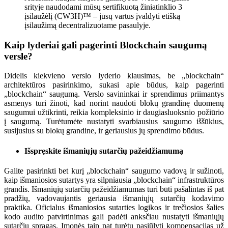
srityje naudodami mūsų sertifikuotą žiniatinklio 3
įsilaužėlį (CW3H)™ – jūsų vartus įvaldyti etišką
įsilaužimą decentralizuotame pasaulyje.
Kaip lyderiai gali pagerinti Blockchain saugumą
versle?
Didelis kiekvieno verslo lyderio klausimas, be „blockchain“
architektūros pasirinkimo, sukasi apie būdus, kaip pagerinti
„blockchain“ saugumą. Verslo savininkai ir sprendimus priimantys
asmenys turi žinoti, kad norint naudoti blokų grandinę duomenų
saugumui užtikrinti, reikia kompleksinio ir daugiasluoksnio požiūrio
į saugumą. Turėtumėte nustatyti svarbiausius saugumo iššūkius,
susijusius su blokų grandine, ir geriausius jų sprendimo būdus.
Išspręskite išmaniųjų sutarčių pažeidžiamumą
Galite pasirinkti bet kurį „blockchain“ saugumo vadovą ir sužinoti,
kaip išmaniosios sutartys yra silpniausia „blockchain“ infrastruktūros
grandis. Išmaniųjų sutarčių pažeidžiamumas turi būti pašalintas iš pat
pradžių, vadovaujantis geriausia išmaniųjų sutarčių kodavimo
praktika. Oficialus išmaniosios sutarties logikos ir trečiosios šalies
kodo audito patvirtinimas gali padėti anksčiau nustatyti išmaniųjų
sutarčių spragas. Įmonės taip pat turėtų pasiūlyti kompensacijas už