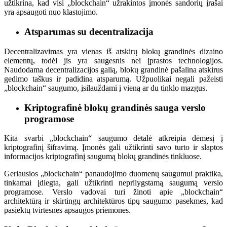
užtikrina, kad visi „blockchain“ užrakintos įmonės sandorių įrašai
yra apsaugoti nuo klastojimo.
Atsparumas su decentralizacija
Decentralizavimas yra vienas iš atskirų blokų grandinės dizaino
elementų, todėl jis yra saugesnis nei įprastos technologijos.
Naudodama decentralizacijos galią, blokų grandinė pašalina atskirus
gedimo taškus ir padidina atsparumą. Užpuolikai negali pažeisti
„blockchain“ saugumo, įsilauždami į vieną ar du tinklo mazgus.
Kriptografinė blokų grandinės sauga verslo
programose
Kita svarbi „blockchain“ saugumo detalė atkreipia dėmesį į
kriptografinį šifravimą. Įmonės gali užtikrinti savo turto ir slaptos
informacijos kriptografinį saugumą blokų grandinės tinkluose.
Geriausios „blockchain“ panaudojimo duomenų saugumui praktika,
tinkamai įdiegta, gali užtikrinti neprilygstamą saugumą verslo
programose. Verslo vadovai turi žinoti apie „blockchain“
architektūrą ir skirtingų architektūros tipų saugumo pasekmes, kad
pasiektų tvirtesnes apsaugos priemones.