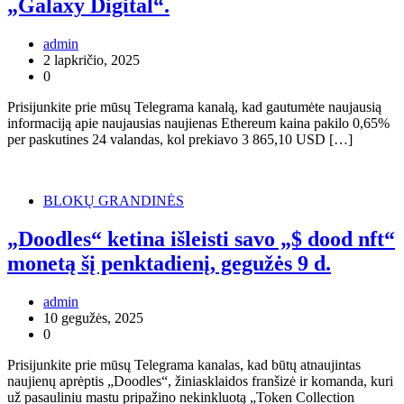
„Galaxy Digital“.
admin
2 lapkričio, 2025
0
Prisijunkite prie mūsų Telegrama kanalą, kad gautumėte naujausią
informaciją apie naujausias naujienas Ethereum kaina pakilo 0,65%
per paskutines 24 valandas, kol prekiavo 3 865,10 USD […]
BLOKŲ GRANDINĖS
„Doodles“ ketina išleisti savo „$ dood nft“
monetą šį penktadienį, gegužės 9 d.
admin
10 gegužės, 2025
0
Prisijunkite prie mūsų Telegrama kanalas, kad būtų atnaujintas
naujienų aprėptis „Doodles“, žiniasklaidos franšizė ir komanda, kuri
už pasauliniu mastu pripažino nekinkluotą „Token Collection