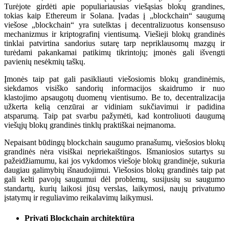
Turėjote girdėti apie populiariausias viešąsias blokų grandines,
tokias kaip Ethereum ir Solana. Įvadas į „blockchain“ saugumą
viešose „blockchain“ yra sutelktas į decentralizuotus konsensuso
mechanizmus ir kriptografinį vientisumą. Viešieji blokų grandinės
tinklai patvirtina sandorius sutarę tarp nepriklausomų mazgų ir
turėdami pakankamai patikimų tikrintojų; įmonės gali išvengti
pavienių nesėkmių taškų.
Įmonės taip pat gali pasikliauti viešosiomis blokų grandinėmis,
siekdamos visiško sandorių informacijos skaidrumo ir nuo
klastojimo apsaugotų duomenų vientisumo. Be to, decentralizacija
užkerta kelią cenzūrai ar vidiniam sukčiavimui ir padidina
atsparumą. Taip pat svarbu pažymėti, kad kontroliuoti daugumą
viešųjų blokų grandinės tinklų praktiškai neįmanoma.
Nepaisant būdingų blockchain saugumo pranašumų, viešosios blokų
grandinės nėra visiškai nepriekaištingos. Išmaniosios sutartys su
pažeidžiamumu, kai jos vykdomos viešoje blokų grandinėje, sukuria
daugiau galimybių išnaudojimui. Viešosios blokų grandinės taip pat
gali kelti pavojų saugumui dėl problemų, susijusių su saugumo
standartų, kurių laikosi jūsų verslas, laikymosi, naujų privatumo
įstatymų ir reguliavimo reikalavimų laikymusi.
Privati ​​Blockchain architektūra