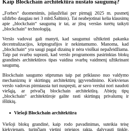
Kaip Blockchain architektūra nustato saugumą?
„Forbes“ duomenimis, įsilaužėliai per pirmąjį 2025 m. pusmetį
uždirbo daugiau nei 3 mlrd.
Šaltinis
). Tai neabejotinai kelia klausimų
apie „blockchain“ saugumą ir tai, ar jūsų verslas turėtų taikyti
„blockchain“ technologiją.
Verslo vadovai gali manyti, kad saugumui užtikrinti pakanka
decentralizacijos, kriptografijos ir nekintamumo. Manoma, kad
„blockchain“ yra saugi pagal dizainą ir nėra visiškai nepažeidžiama.
Taip pat svarbu suprasti, kad verslo programoms pasirinktas blokų
grandinės architektūros tipas vaidina svarbų vaidmenį užtikrinant
saugumą.
Blockchain saugumo stiprumas taip pat priklauso nuo valdymo
mechanizmų ir skirtingų architektūrų įgyvendinimo. Kiekvienas
verslo vadovas pirmiausia turi nuspręsti, ar savo verslui nori naudoti
viešąją, ar privačią blockchain architektūrą. Abiejų tipų
„blockchain“ architektūroje galite rasti skirtingų privalumų ir
iššūkių.
Viešoji Blockchain architektūra
Viešoji blokų grandinė, kaip rodo pavadinimas, suteikia teisę
kiekvienam, turinčiam vietinį prieigos raktą, dalyvauti tinkle.