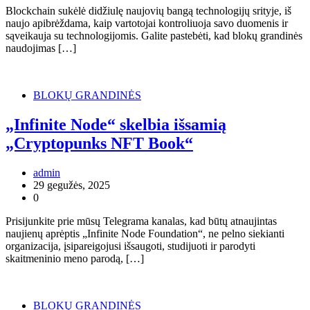
Blockchain sukėlė didžiulę naujovių bangą technologijų srityje, iš
naujo apibrėždama, kaip vartotojai kontroliuoja savo duomenis ir
sąveikauja su technologijomis. Galite pastebėti, kad blokų grandinės
naudojimas […]
BLOKŲ GRANDINĖS
„Infinite Node“ skelbia išsamią
„Cryptopunks NFT Book“
admin
29 gegužės, 2025
0
Prisijunkite prie mūsų Telegrama kanalas, kad būtų atnaujintas
naujienų aprėptis „Infinite Node Foundation“, ne pelno siekianti
organizacija, įsipareigojusi išsaugoti, studijuoti ir parodyti
skaitmeninio meno parodą, […]
BLOKŲ GRANDINĖS