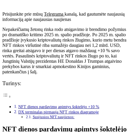
Prisijunkite prie mūsų
Telegrama
kanalą, kad gautumėte naujausią
informaciją apie naujausias naujienas
Nepakeičiamų žetonų rinka rodo atsigavimo ir brendimo požymius
po dramatiško kritimo 2025 m. spalio pradžioje. Po 2025 m. spalio
pradžioje įvykusio kriptovaliutų rinkos žlugimo, kurio metu bendra
NFT rinkos viršutinė riba sumažėjo daugiau nei 1,2 mlrd. USD,
rinka greitai atsigavo ir per dienas atgavo maždaug +10 % savo
vertės. Pasaulinės kriptovaliutų ir NFT rinkos žlugo po to, kai
Jungtinių Valstijų prezidentas HE Donaldas J Trumpas atgaivino
prekybos karus ir smarkiai apmokestino Kinijos gaminius,
patenkančius į šalį.
Turinys:
NFT dienos pardavimų apimtys šoktelėjo +10 %
DX terminalas pirmauja NFT rinkos diagramoje
Susijusios NFT naujienos:
NFT dienos pardavimų apimtys šoktelėjo