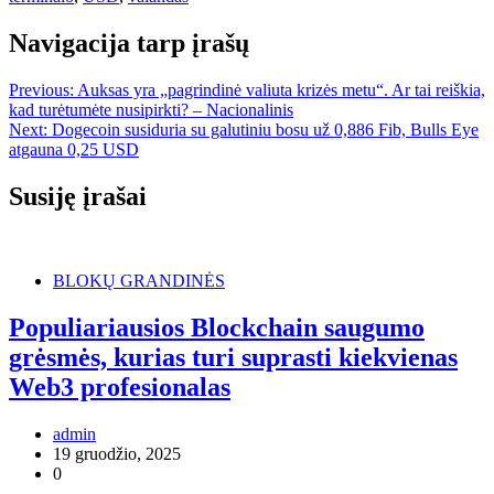
Navigacija tarp įrašų
Previous:
Auksas yra „pagrindinė valiuta krizės metu“. Ar tai reiškia,
kad turėtumėte nusipirkti? – Nacionalinis
Next:
Dogecoin susiduria su galutiniu bosu už 0,886 Fib, Bulls Eye
atgauna 0,25 USD
Susiję įrašai
BLOKŲ GRANDINĖS
Populiariausios Blockchain saugumo
grėsmės, kurias turi suprasti kiekvienas
Web3 profesionalas
admin
19 gruodžio, 2025
0