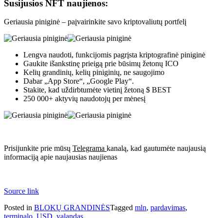
Susijusios NFT naujienos:
Geriausia piniginė – paįvairinkite savo kriptovaliutų portfelį
Lengva naudoti, funkcijomis pagrįsta kriptografinė piniginė
Gaukite išankstinę prieigą prie būsimų žetonų ICO
Kelių grandinių, kelių piniginių, ne saugojimo
Dabar „App Store“, „Google Play“.
Stakite, kad uždirbtumėte vietinį žetoną $ BEST
250 000+ aktyvių naudotojų per mėnesį
Prisijunkite prie mūsų
Telegrama
kanalą, kad gautumėte naujausią
informaciją apie naujausias naujienas
Source link
Posted in
BLOKŲ GRANDINĖS
Tagged
mln
,
pardavimas
,
terminalo
,
USD
,
valandas