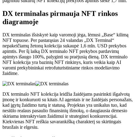
pagrindu sukurtų NFT kolekcijų prekybos apimtis siekė 1,7 mln.
DX terminalas pirmauja NFT rinkos
diagramoje
DX terminalas išsiskyrė kaip varomoji jėga, lėmusi „Base“ kilimą
NFT topuose. Per pastarąsias 24 valandas „DX Terminal“
nepakeičiamų žetonų kolekcija sukaupė 1,6 mln. USD prekybos
apimtis. Per šį laiką DX terminalo NFT prekybos pardavimų
apimtys išaugo 100%, palyginti su praėjusią dieną. DX terminalo
NFT kolekcija yra bazinių NFT rinkinys, kuris veikia kaip AI
varomi prekybininkai retrofuturistiniame rinkos modeliavimo
žaidime.
DX terminalo NFT kolekcija leidžia žaidėjams pasirinkti išgalvotą
įmonę ir konkuruoti su kitais AI agentais ir ne žaidėjais personažais,
kad įgytų žaidimo turtą ir statusą. Projektas yra unikalus tuo, kad
nesiūlo realaus pasaulio finansinių išmokų, o daugiausia dėmesio
skiriama interaktyviam žaidimui ir strateginei konkurencijai.
Kiekvienas NFT reiškia savarankišką charakterį su skirtingais
bruožais ir elgesiu.