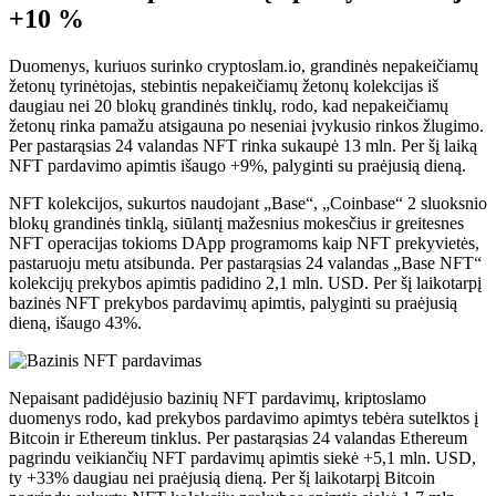
+10 %
Duomenys, kuriuos surinko cryptoslam.io, grandinės nepakeičiamų
žetonų tyrinėtojas, stebintis nepakeičiamų žetonų kolekcijas iš
daugiau nei 20 blokų grandinės tinklų, rodo, kad nepakeičiamų
žetonų rinka pamažu atsigauna po neseniai įvykusio rinkos žlugimo.
Per pastarąsias 24 valandas NFT rinka sukaupė 13 mln. Per šį laiką
NFT pardavimo apimtis išaugo +9%, palyginti su praėjusią dieną.
NFT kolekcijos, sukurtos naudojant „Base“, „Coinbase“ 2 sluoksnio
blokų grandinės tinklą, siūlantį mažesnius mokesčius ir greitesnes
NFT operacijas tokioms DApp programoms kaip NFT prekyvietės,
pastaruoju metu atsibunda. Per pastarąsias 24 valandas „Base NFT“
kolekcijų prekybos apimtis padidino 2,1 mln. USD. Per šį laikotarpį
bazinės NFT prekybos pardavimų apimtis, palyginti su praėjusią
dieną, išaugo 43%.
Nepaisant padidėjusio bazinių NFT pardavimų, kriptoslamo
duomenys rodo, kad prekybos pardavimo apimtys tebėra sutelktos į
Bitcoin ir Ethereum tinklus. Per pastarąsias 24 valandas Ethereum
pagrindu veikiančių NFT pardavimų apimtis siekė +5,1 mln. USD,
ty +33% daugiau nei praėjusią dieną. Per šį laikotarpį Bitcoin