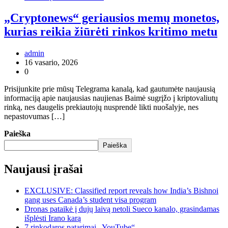
„Cryptonews“ geriausios memų monetos,
kurias reikia žiūrėti rinkos kritimo metu
admin
16 vasario, 2026
0
Prisijunkite prie mūsų Telegrama kanalą, kad gautumėte naujausią
informaciją apie naujausias naujienas Baimė sugrįžo į kriptovaliutų
rinką, nes daugelis prekiautojų nusprendė likti nuošalyje, nes
nepastovumas […]
Paieška
Paieška
Naujausi įrašai
EXCLUSIVE: Classified report reveals how India’s Bishnoi
gang uses Canada’s student visa program
Dronas pataikė į dujų laivą netoli Sueco kanalo, grasindamas
išplėsti Irano karą
7 rinkodaros patarimai „YouTube“.