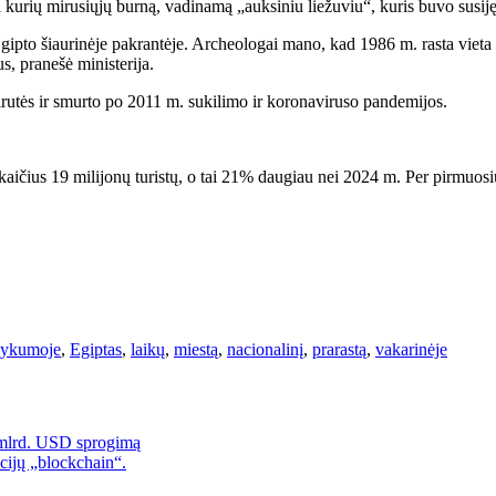
i kurių mirusiųjų burną, vadinamą „auksiniu liežuviu“, kuris buvo susiję
gipto šiaurinėje pakrantėje. Archeologai mano, kad 1986 m. rasta viet
s, pranešė ministerija.
uirutės ir smurto po 2011 m. sukilimo ir koronaviruso pandemijos.
kaičius 19 milijonų turistų, o tai 21% daugiau nei 2024 m. Per pirmuosi
ykumoje
,
Egiptas
,
laikų
,
miestą
,
nacionalinį
,
prarastą
,
vakarinėje
6 mlrd. USD sprogimą
cijų „blockchain“.