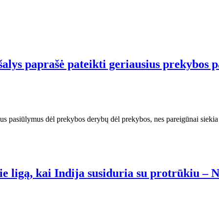
šalys paprašė pateikti geriausius prekybos 
sius pasiūlymus dėl prekybos derybų dėl prekybos, nes pareigūnai siekia p
e ligą, kai Indija susiduria su protrūkiu – 