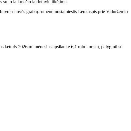
s su to laikmečio laidotuvių tikėjimu.
a buvo senovės graikų-romėnų uostamiestis Leukaspis prie Viduržemio
us keturis 2026 m. mėnesius apsilankė 6,1 mln. turistų, palyginti su