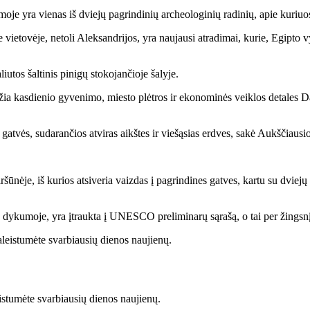
oje yra vienas iš dviejų pagrindinių archeologinių radinių, apie kuriuo
vietovėje, netoli Aleksandrijos, yra naujausi atradimai, kurie, Egipto
iutos šaltinis pinigų stokojančioje šalyje.
džia kasdienio gyvenimo, miesto plėtros ir ekonominės veiklos detales D
 gatvės, sudarančios atviras aikštes ir viešąsias erdves, sakė Aukščiausi
ršūnėje, iš kurios atsiveria vaizdas į pagrindines gatves, kartu su dvie
e dykumoje, yra įtraukta į UNESCO preliminarų sąrašą, o tai per žingsn
stumėte svarbiausių dienos naujienų.