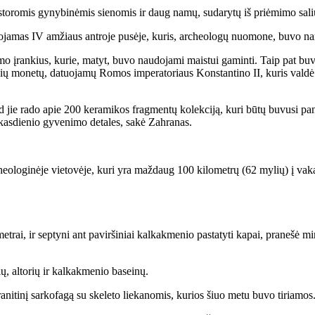
u storomis gynybinėmis sienomis ir daug namų, sudarytų iš priėmimo salių
ojamas IV amžiaus antroje pusėje, kuris, archeologų nuomone, buvo nam
mo įrankius, kurie, matyt, buvo naudojami maistui gaminti. Taip pat buvo
uksinių monetų, datuojamų Romos imperatoriaus Konstantino II, kuris vald
ad jie rado apie 200 keramikos fragmentų kolekciją, kuri būtų buvusi 
s kasdienio gyvenimo detales, sakė Zahranas.
heologinėje vietovėje, kuri yra maždaug 100 kilometrų (62 mylių) į vak
trai, ir septyni ant paviršiniai kalkakmenio pastatyti kapai, pranešė mini
ų, altorių ir kalkakmenio baseinų.
tinį sarkofagą su skeleto liekanomis, kurios šiuo metu buvo tiriamos. Ji