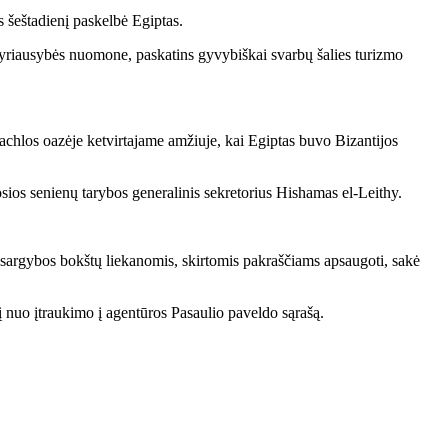
s šeštadienį paskelbė Egiptas.
 vyriausybės nuomone, paskatins gyvybiškai svarbų šalies turizmo
achlos oazėje ketvirtajame amžiuje, kai Egiptas buvo Bizantijos
osios senienų tarybos generalinis sekretorius Hishamas el-Leithy.
jų sargybos bokštų liekanomis, skirtomis pakraščiams apsaugoti, sakė
į nuo įtraukimo į agentūros Pasaulio paveldo sąrašą.