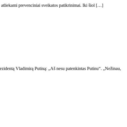
atliekami prevenciniai sveikatos patikrinimai. Iki šiol […]
zidentą Vladimirą Putiną: „Aš nesu patenkintas Putinu“. „Nežinau,