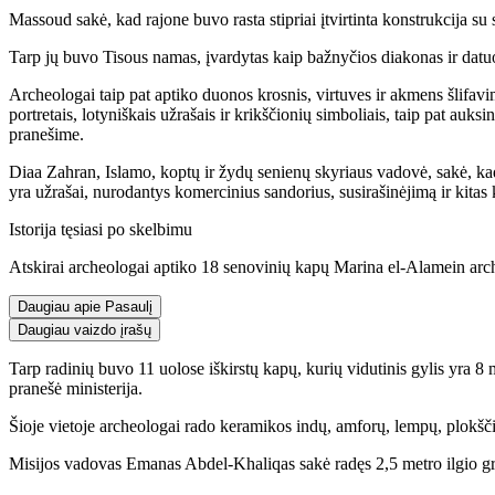
Massoud sakė, kad rajone buvo rasta stipriai įtvirtinta konstrukcija s
Tarp jų buvo Tisous namas, įvardytas kaip bažnyčios diakonas ir datu
Archeologai taip pat aptiko duonos krosnis, virtuves ir akmens šlifavi
portretais, lotyniškais užrašais ir krikščionių simboliais, taip pat a
pranešime.
Diaa Zahran, Islamo, koptų ir žydų senienų skyriaus vadovė, sakė, k
yra užrašai, nurodantys komercinius sandorius, susirašinėjimą ir kita
Istorija tęsiasi po skelbimu
Atskirai archeologai aptiko 18 senovinių kapų Marina el-Alamein arc
Daugiau apie Pasaulį
Daugiau vaizdo įrašų
Tarp radinių buvo 11 uolose iškirstų kapų, kurių vidutinis gylis yra 8 me
pranešė ministerija.
Šioje vietoje archeologai rado keramikos indų, amforų, lempų, plokšči
Misijos vadovas Emanas Abdel-Khaliqas sakė radęs 2,5 metro ilgio grani