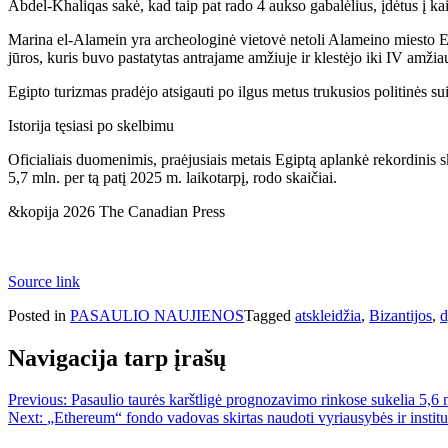
Abdel-Khaliqas sakė, kad taip pat rado 4 aukso gabalėlius, įdėtus į ka
Marina el-Alamein yra archeologinė vietovė netoli Alameino miesto E
jūros, kuris buvo pastatytas antrajame amžiuje ir klestėjo iki IV amžiau
Egipto turizmas pradėjo atsigauti po ilgus metus trukusios politinės s
Istorija tęsiasi po skelbimu
Oficialiais duomenimis, praėjusiais metais Egiptą aplankė rekordinis s
5,7 mln. per tą patį 2025 m. laikotarpį, rodo skaičiai.
&kopija 2026 The Canadian Press
Source link
Posted in
PASAULIO NAUJIENOS
Tagged
atskleidžia
,
Bizantijos
,
d
Navigacija tarp įrašų
Previous:
Pasaulio taurės karštligė prognozavimo rinkose sukelia 5,
Next:
„Ethereum“ fondo vadovas skirtas naudoti vyriausybės ir institu