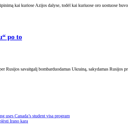
rūpinimą kai kuriose Azijos dalyse, todėl kai kuriuose oro uostuose buvo 
u“ po to
per Rusijos savaitgalį bombarduodamas Ukrainą, sakydamas Rusijos pre
ng uses Canada’s student visa program
lėsti Irano karą