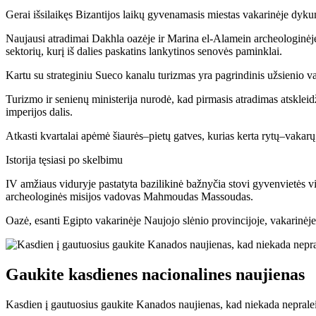
Gerai išsilaikęs Bizantijos laikų gyvenamasis miestas vakarinėje dykum
Naujausi atradimai Dakhla oazėje ir Marina el-Alamein archeologinėje 
sektorių, kurį iš dalies paskatins lankytinos senovės paminklai.
Kartu su strateginiu Sueco kanalu turizmas yra pagrindinis užsienio val
Turizmo ir senienų ministerija nurodė, kad pirmasis atradimas atsklei
imperijos dalis.
Atkasti kvartalai apėmė šiaurės–pietų gatves, kurias kerta rytų–vakarų
Istorija tęsiasi po skelbimu
IV amžiaus viduryje pastatyta bazilikinė bažnyčia stovi gyvenvietės vi
archeologinės misijos vadovas Mahmoudas Massoudas.
Oazė, esanti Egipto vakarinėje Naujojo slėnio provincijoje, vakarinėj
Gaukite kasdienes nacionalines naujienas
Kasdien į gautuosius gaukite Kanados naujienas, kad niekada nepralei