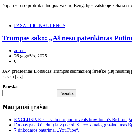
Nipah viruso protrūkis Indijos Vakarų Bengalijos valstijoje kelia susi
PASAULIO NAUJIENOS
Trumpas sako: „Aš nesu patenkintas Putin
admin
26 gegužės, 2025
0
JAV prezidentas Donaldas Trumpas sekmadienį išreiškė gilų nelaimę 
kas su […]
Paieška
Paieška
Naujausi įrašai
EXCLUSIVE: Classified report reveals how India’s Bishnoi ga
Dronas pataikė į dujų laivą netoli Sueco kanalo, grasindamas išp
7 rinkodaros patarimai „YouTube“.