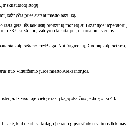
 ir skliautuotų stogų.
ų bažnyčia prieš statant miesto baziliką.
 rasta gerai išsilaikiusių bronzinių monetų su Bizantijos imperatorių
ė nuo 337 iki 361 m., valdymo laikotarpiu, rašoma ministerijos
panaudota kaip rašymo medžiaga. Ant fragmentų, žinomų kaip octraca,
arus nuo Viduržemio jūros miesto Aleksandrijos.
sterija. Iš viso toje vietoje rastų kapų skaičius padidėjo iki 48,
 sakė, kad netoli sarkofago jie rado gipso sfinkso statulos liekanas.