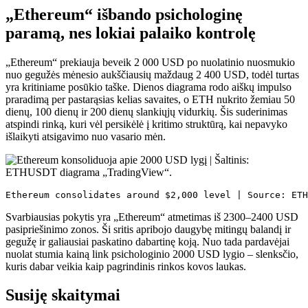
„Ethereum“ išbando psichologinę
paramą, nes lokiai palaiko kontrolę
„Ethereum“ prekiauja beveik 2 000 USD po nuolatinio nuosmukio
nuo gegužės mėnesio aukščiausių maždaug 2 400 USD, todėl turtas
yra kritiniame posūkio taške. Dienos diagrama rodo aiškų impulso
praradimą per pastarąsias kelias savaites, o ETH nukrito žemiau 50
dienų, 100 dienų ir 200 dienų slankiųjų vidurkių. Šis suderinimas
atspindi rinką, kuri vėl persikėlė į kritimo struktūrą, kai nepavyko
išlaikyti atsigavimo nuo vasario mėn.
Ethereum consolidates around $2,000 level | Source: ETH
Svarbiausias pokytis yra „Ethereum“ atmetimas iš 2300–2400 USD
pasipriešinimo zonos. Ši sritis apribojo daugybę mitingų balandį ir
gegužę ir galiausiai paskatino dabartinę koją. Nuo tada pardavėjai
nuolat stumia kainą link psichologinio 2000 USD lygio – slenksčio,
kuris dabar veikia kaip pagrindinis rinkos kovos laukas.
Susiję skaitymai