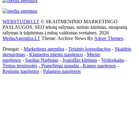
WEBSTUDIO.LT
© SKAITMENINIO MARKETINGO
PASLAUGOS. SEO tekstų rašymas, turinio kūrimas, straipsnių
rašymas ir talpinimas į mūsų valdomas svetaines. 2026
MediaAgentūra.LT
Theme: Archive News By
Adore Themes
.
Draugai: -
Marketingo agentūra
-
Teisinės konsultacijos
-
Skaidrių
skenavimas
-
Klaipedos miesto naujienos
-
Miesto
naujienos
-
Saulius Narbutas
-
Įvaizdžio kūrimas
-
Veidoskaita
-
Teniso treniruotės
- Pranešimai spaudai -
Kauno naujienos
-
Regionų naujienos
-
Palangos naujienos