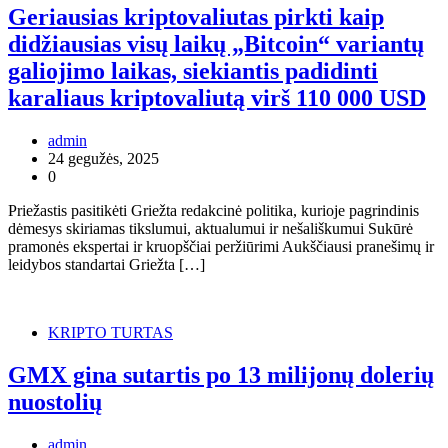
Geriausias kriptovaliutas pirkti kaip
didžiausias visų laikų „Bitcoin“ variantų
galiojimo laikas, siekiantis padidinti
karaliaus kriptovaliutą virš 110 000 USD
admin
24 gegužės, 2025
0
Priežastis pasitikėti Griežta redakcinė politika, kurioje pagrindinis
dėmesys skiriamas tikslumui, aktualumui ir nešališkumui Sukūrė
pramonės ekspertai ir kruopščiai peržiūrimi Aukščiausi pranešimų ir
leidybos standartai Griežta […]
KRIPTO TURTAS
GMX gina sutartis po 13 milijonų dolerių
nuostolių
admin