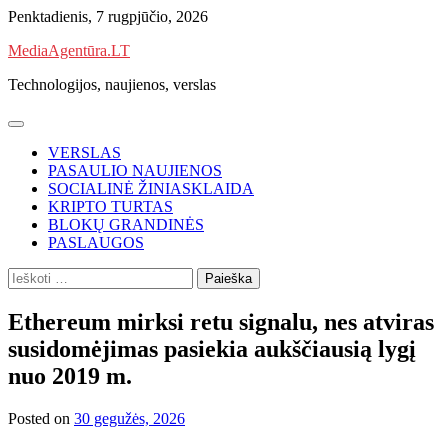
Skip
Penktadienis, 7 rugpjūčio, 2026
to
MediaAgentūra.LT
content
Technologijos, naujienos, verslas
VERSLAS
PASAULIO NAUJIENOS
SOCIALINĖ ŽINIASKLAIDA
KRIPTO TURTAS
BLOKŲ GRANDINĖS
PASLAUGOS
Ieškoti:
Ethereum mirksi retu signalu, nes atviras
susidomėjimas pasiekia aukščiausią lygį
nuo 2019 m.
Posted on
30 gegužės, 2026