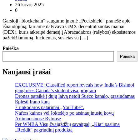
26 kovo, 2025
0
Garsioji „blockchain“ saugumo įmonė „Peckshield“ pranešė apie
išnaudojimą, kuriame dalyvavo GMX decentralizuotas mainai
(DEX), kuris atkreipė dėmesį į Abracadabros (rašybos) ekosistemos
pažeidžiamumą. Incidentas, susietas su […]
Paieška
Paieška
Naujausi įrašai
EXCLUSIVE: Classified report reveals how India’s Bishnoi
gang uses Canada’s student visa program
Dronas pataikė į dujų laivą netoli Sueco kanalo, grasindamas
išplėsti Irano karą
7 rinkodaros patarimai „YouTube“.
Naftos kainos vėl šoktelėjo po atsinaujinusių kovų
Artimuosiuose Rytuose
Per WNBA Visų žvaigždžių savaitgalį „Kia“ pasiima
„Reddit“ pagrindinį produktą