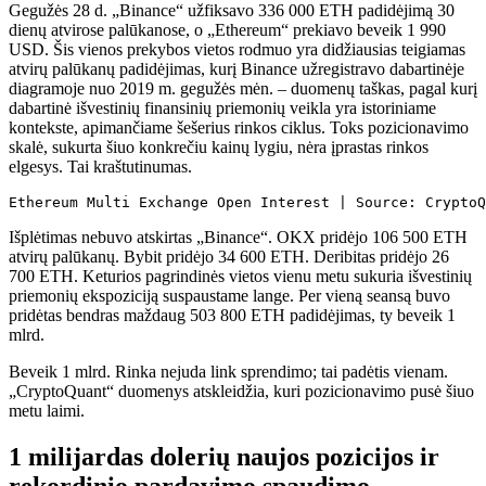
Gegužės 28 d. „Binance“ užfiksavo 336 000 ETH padidėjimą 30
dienų atvirose palūkanose, o „Ethereum“ prekiavo beveik 1 990
USD. Šis vienos prekybos vietos rodmuo yra didžiausias teigiamas
atvirų palūkanų padidėjimas, kurį Binance užregistravo dabartinėje
diagramoje nuo 2019 m. gegužės mėn. – duomenų taškas, pagal kurį
dabartinė išvestinių finansinių priemonių veikla yra istoriniame
kontekste, apimančiame šešerius rinkos ciklus. Toks pozicionavimo
skalė, sukurta šiuo konkrečiu kainų lygiu, nėra įprastas rinkos
elgesys. Tai kraštutinumas.
Ethereum Multi Exchange Open Interest | Source: CryptoQ
Išplėtimas nebuvo atskirtas „Binance“. OKX pridėjo 106 500 ETH
atvirų palūkanų. Bybit pridėjo 34 600 ETH. Deribitas pridėjo 26
700 ETH. Keturios pagrindinės vietos vienu metu sukuria išvestinių
priemonių ekspoziciją suspaustame lange. Per vieną seansą buvo
pridėtas bendras maždaug 503 800 ETH padidėjimas, ty beveik 1
mlrd.
Beveik 1 mlrd. Rinka nejuda link sprendimo; tai padėtis vienam.
„CryptoQuant“ duomenys atskleidžia, kuri pozicionavimo pusė šiuo
metu laimi.
1 milijardas dolerių naujos pozicijos ir
rekordinio pardavimo spaudimo