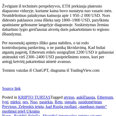
Žvelgiant iš techninės perspektyvos, ETH prekiauja platesnio
diapazono viduryje, kuriame kaina buvo nustatyta nuo vasario mėn.
Neatidėliotinas palaikymas kainuoja apie 1 950–2 000 USD. Nors
didesnės paklausos zona išlieka tarp 1800–1900 USD, paryškinta
apatiniame geltoname langelyje diagramoje. Suskirstymas žemiau
dabartinio lygio greičiausiai atvertų duris pakartotiniam to regiono
išbandymui.
Per nuosmukį apimtys išliko gana stabilios, o tai rodo
kontroliuojamą pardavimą, o ne paniką likvidavimą. Kad buliai
atgautų pagreitį, Ethereum reikės susigrąžinti 2200 USD ir galiausiai
atsitraukti virš 2300–2400 USD pasipriešinimo zonos, kuri per
antrąjį ketvirtį pakartotinai atmetė avansus.
Teminis vaizdas iš ChatGPT, diagrama iš TradingView.com
Source link
Posted in
KRIPTO TURTAS
Tagged
atviras
,
aukščiausia
,
Ethereum
,
lygį
,
mirksi
,
nes
,
Nuo
,
pasiekia
,
Retu
,
signalų
,
susidomėjimas
Navigacija
Previous:
Zelenskis teigia, kad Rusija ruošiasi „stambaus masto“
puolimui prieš Ukrainą
tarp
Next:
„Reddit“ išplečia „Shopify“ integracijos prieigą visame