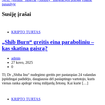
įrašų
pasaulyje
Susiję įrašai
KRIPTO TURTAS
„Shib Burn“ greitis eina paraboliniu –
kas skatina gaisrą?
admin
27 kovo, 2025
0
Tl; Dr „Shiba Inu“ nudegimo greitis per pastarąsias 24 valandas
įspūdingai padidėjo, daugiausia dėl paslaptingo vartotojo, kuris
vienas ranka apdegė vieną milijardą žetonų. Kai kurie […]
KRIPTO TURTAS