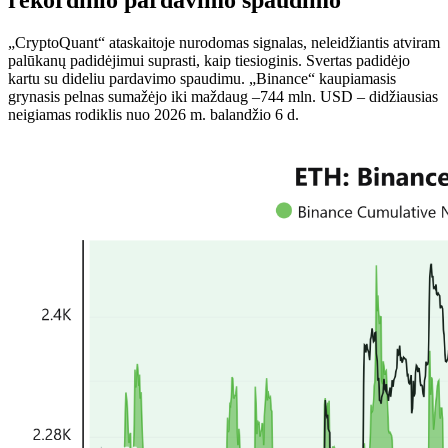
„CryptoQuant“ ataskaitoje nurodomas signalas, neleidžiantis atviram
palūkanų padidėjimui suprasti, kaip tiesioginis. Svertas padidėjo
kartu su dideliu pardavimo spaudimu. „Binance“ kaupiamasis
grynasis pelnas sumažėjo iki maždaug –744 mln. USD – didžiausias
neigiamas rodiklis nuo 2026 m. balandžio 6 d.