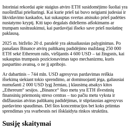
Istoriniai rekordai apie staigius atviro ETH susidomėjimo šuoliai yra
nuoširdžiai prieštaringi. Kai kurie prieš tai buvo neigiami judesiai ir
likvidavimo kaskados, kai sukauptas svertas atsisuko prieš padėties
nustatymo kryptį. Kiti tapo degalais dideliems atšokimams ar
trumpam susitraukimui, kai pardavėjai išseko save prieš nuolatinę
paklausą.
2025 m. birželio 20 d. paralelė yra aktualiausias palyginimas. Po
panašaus Binance atvirų palūkanų padidėjimo maždaug 250 000
ETH sekė Ethereum ralis, viršijantis 4 600 USD – tai žingsnis, kai
sukauptas trumpasis pozicionavimas tapo mechanizmu, kuris
paspartino avansą, o ne jį apribojo.
Ar dabartinis – 744 mln. USD agresyvus pardavimas reiškia
išsekimą siekiant tokio sprendimo, ar dominuojanti jėga, galiausiai
numušanti 2 000 USD lygį žemiau, į klausimą atsakys kitos
„Ethereum“ sesijos. „Binance“ šiuo metu yra ETH išvestinių
finansinių priemonių streso centras – tuo pačiu metu vyksta ir
didžiausias atviras palūkanų padidėjimas, ir stipriausias agresyvus
pardavimo spaudimas. Dėl šios koncentracijos bet koks priimtas
sprendimas yra svarbesnis nei išsklaidyta rinkos struktūra.
Susiję skaitymai