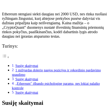
Ethereum stengiasi siekti daugiau nei 2000 USD, nes rinka ruošiasi
ryžtingam žingsniui, kurį abiejose prekybos pusėse dalyviai vis
dažniau pripažįsta kaip neišvengiamą. Kaina mažėja – o
„CryptoQuant“ duomenys nustatė išvestinių finansinių priemonių
rinkos pokyčius, paaiškinančius, kodėl dabartinis lygis atrodo
daugiau nei įprastas atsparumo testas.
Turinys:
Susiję skaitymai
1 milijardas dolerių naujos pozicijos ir rekordinio pardavimo
spaudimo
Susiję skaitymai
„Ethereum“ išbando psichologinę paramą, nes lokiai palaiko
kontrolę
Susiję skaitymai
Susiję skaitymai