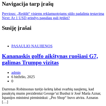
Navigacija tarp įrašų
Previous:
„Reddit“ visiems reklamuotojams siūlo padalintą testavimą
Next:
Ar 1 USD grindys pagaliau gali įtrūkti?
Susiję įrašai
PASAULIO NAUJIENOS
Kananaskis golfo aikštynas ruošiasi G7,
galimas Trumpo vizitas
admin
6 birželio, 2025
0
Darrenas Robinsonas turėjo keletą labai svarbių naujienų, kad
pasakytų mums prezidentui George’ui Bushui ir José María Aznar,
Ispanijos ministrui pirmininkui: „Pro Shop“ buvo atvira. Aznaras
[…]