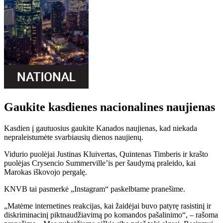
Gaukite kasdienes nacionalines naujienas
Kasdien į gautuosius gaukite Kanados naujienas, kad niekada
nepraleistumėte svarbiausių dienos naujienų.
Vidurio puolėjai Justinas Kluivertas, Quintenas Timberis ir krašto
puolėjas Crysencio Summerville’is per šaudymą praleido, kai
Marokas iškovojo pergalę.
KNVB tai pasmerkė „Instagram“ paskelbtame pranešime.
„Matėme internetines reakcijas, kai žaidėjai buvo patyrę rasistinį ir
diskriminacinį piktnaudžiavimą po komandos pašalinimo“, – rašoma