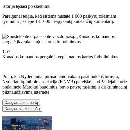
Istorija tęsiasi po skelbimu
Pareigūnai teigia, kad sistema nustatė 1 000 paskyrų tolesniam
tyrimui ir paslėpė 181 000 neapykantą kurstančių komentarų.
1:57
Kanados komandos pergalė įkvepia naujos kartos futbolininkus
Po to, kai Nyderlandai pirmadienio vakarą pasitraukė iš turnyro,
Nyderlandų futbolo asociacija (KNVB) pareiškė, kad žaidėjai, kurie
pralaimėjo Marokui baudinius, buvo patyrę rasistinį ir diskriminacinį
piktnaudžiavimą internete.
Daugiau apie sportą
Daugiau vaizdo įrašų