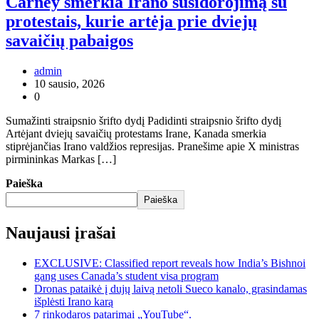
Carney smerkia Irano susidorojimą su
protestais, kurie artėja prie dviejų
savaičių pabaigos
admin
10 sausio, 2026
0
Sumažinti straipsnio šrifto dydį Padidinti straipsnio šrifto dydį
Artėjant dviejų savaičių protestams Irane, Kanada smerkia
stiprėjančias Irano valdžios represijas. Pranešime apie X ministras
pirmininkas Markas […]
Paieška
Paieška
Naujausi įrašai
EXCLUSIVE: Classified report reveals how India’s Bishnoi
gang uses Canada’s student visa program
Dronas pataikė į dujų laivą netoli Sueco kanalo, grasindamas
išplėsti Irano karą
7 rinkodaros patarimai „YouTube“.