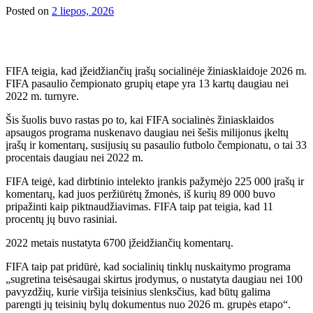
Posted on
2 liepos, 2026
FIFA teigia, kad įžeidžiančių įrašų socialinėje žiniasklaidoje 2026 m.
FIFA pasaulio čempionato grupių etape yra 13 kartų daugiau nei
2022 m. turnyre.
Šis šuolis buvo rastas po to, kai FIFA socialinės žiniasklaidos
apsaugos programa nuskenavo daugiau nei šešis milijonus įkeltų
įrašų ir komentarų, susijusių su pasaulio futbolo čempionatu, o tai 33
procentais daugiau nei 2022 m.
FIFA teigė, kad dirbtinio intelekto įrankis pažymėjo 225 000 įrašų ir
komentarų, kad juos peržiūrėtų žmonės, iš kurių 89 000 buvo
pripažinti kaip piktnaudžiavimas. FIFA taip pat teigia, kad 11
procentų jų buvo rasiniai.
2022 metais nustatyta 6700 įžeidžiančių komentarų.
FIFA taip pat pridūrė, kad socialinių tinklų nuskaitymo programa
„sugretina teisėsaugai skirtus įrodymus, o nustatyta daugiau nei 100
pavyzdžių, kurie viršija teisinius slenksčius, kad būtų galima
parengti jų teisinių bylų dokumentus nuo 2026 m. grupės etapo“.