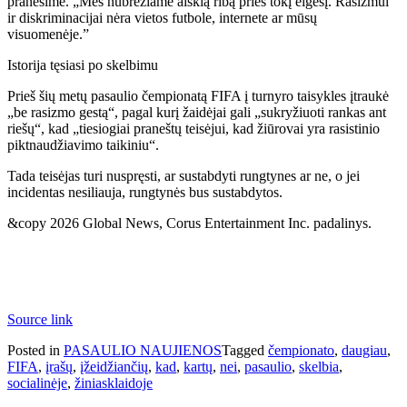
pranešime. „Mes nubrėžiame aiškią ribą prieš tokį elgesį. Rasizmui
ir diskriminacijai nėra vietos futbole, internete ar mūsų
visuomenėje.”
Istorija tęsiasi po skelbimu
Prieš šių metų pasaulio čempionatą FIFA į turnyro taisykles įtraukė
„be rasizmo gestą“, pagal kurį žaidėjai gali „sukryžiuoti rankas ant
riešų“, kad „tiesiogiai praneštų teisėjui, kad žiūrovai yra rasistinio
piktnaudžiavimo taikiniu“.
Tada teisėjas turi nuspręsti, ar sustabdyti rungtynes ​​ar ne, o jei
incidentas nesiliauja, rungtynės bus sustabdytos.
&copy 2026 Global News, Corus Entertainment Inc. padalinys.
Source link
Posted in
PASAULIO NAUJIENOS
Tagged
čempionato
,
daugiau
,
FIFA
,
įrašų
,
įžeidžiančių
,
kad
,
kartų
,
nei
,
pasaulio
,
skelbia
,
socialinėje
,
žiniasklaidoje