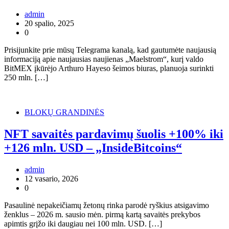
admin
20 spalio, 2025
0
Prisijunkite prie mūsų Telegrama kanalą, kad gautumėte naujausią
informaciją apie naujausias naujienas „Maelstrom“, kurį valdo
BitMEX įkūrėjo Arthuro Hayeso šeimos biuras, planuoja surinkti
250 mln. […]
BLOKŲ GRANDINĖS
NFT savaitės pardavimų šuolis +100% iki
+126 mln. USD – „InsideBitcoins“
admin
12 vasario, 2026
0
Pasaulinė nepakeičiamų žetonų rinka parodė ryškius atsigavimo
ženklus – 2026 m. sausio mėn. pirmą kartą savaitės prekybos
apimtis grįžo iki daugiau nei 100 mln. USD. […]