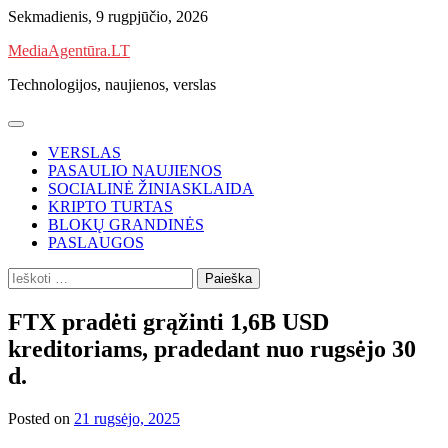
Skip
Sekmadienis, 9 rugpjūčio, 2026
to
MediaAgentūra.LT
content
Technologijos, naujienos, verslas
VERSLAS
PASAULIO NAUJIENOS
SOCIALINĖ ŽINIASKLAIDA
KRIPTO TURTAS
BLOKŲ GRANDINĖS
PASLAUGOS
Ieškoti:
FTX pradėti grąžinti 1,6B USD
kreditoriams, pradedant nuo rugsėjo 30
d.
Posted on
21 rugsėjo, 2025