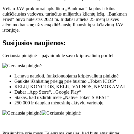
Vėliau JAV prokurorai apkaltino „Bankman“ keptus ir kitus
aukščiausius vadovus, turinčius milijardus klientų lėšų. „Bankman
Fried“ buvo nuteistas 2023 m. Ir dabar atlieka 25 metų laisvės
atėmimo bausmę už vieną didžiausių finansinių sukčiavimų JAV
istorijoje.
Susijusios naujienos:
Geriausia piniginė – paįvairinkite savo kriptovaliutų portfelį
Lengva naudoti, funkcionuojama kriptovaliutų piniginė
Gaukite išankstinę prieigą prie būsimo „Token ICOS“
KELIŲ KONCIJOS, KELIŲ VALNOS, NEMOKAMAI
Dabar „App Store“, „Google Play“
Stakas, kad uždirbtumėte „Native Token $ BEST“
250 000 ir daugiau mėnesinių aktyvių vartotojų
Prisijunkite prie mūsų
Telegrama
kanalas, kad būtų atnaujintas