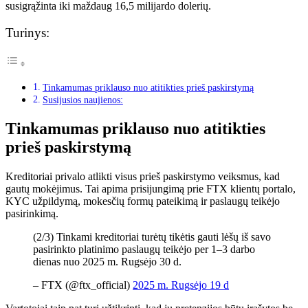
susigrąžinta iki maždaug 16,5 milijardo dolerių.
Turinys:
Tinkamumas priklauso nuo atitikties prieš paskirstymą
Susijusios naujienos:
Tinkamumas priklauso nuo atitikties
prieš paskirstymą
Kreditoriai privalo atlikti visus prieš paskirstymo veiksmus, kad
gautų mokėjimus. Tai apima prisijungimą prie FTX klientų portalo,
KYC užpildymą, mokesčių formų pateikimą ir paslaugų teikėjo
pasirinkimą.
(2/3) Tinkami kreditoriai turėtų tikėtis gauti lėšų iš savo
pasirinkto platinimo paslaugų teikėjo per 1–3 darbo
dienas nuo 2025 m. Rugsėjo 30 d.
– FTX (@ftx_official)
2025 m. Rugsėjo 19 d