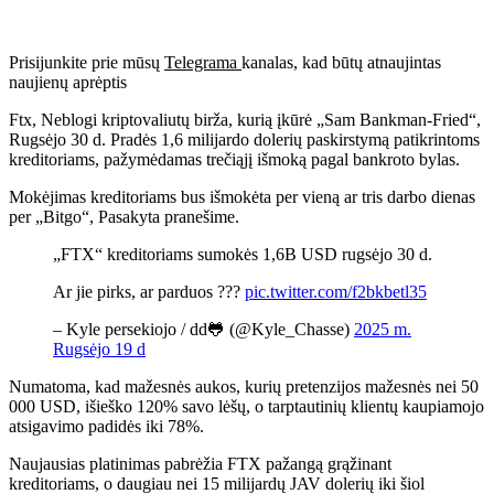
Prisijunkite prie mūsų
Telegrama
kanalas, kad būtų atnaujintas
naujienų aprėptis
Ftx,
Neblogi kriptovaliutų birža, kurią įkūrė „Sam Bankman-Fried“,
Rugsėjo 30 d. Pradės 1,6 milijardo dolerių paskirstymą patikrintoms
kreditoriams, pažymėdamas trečiąjį išmoką pagal bankroto bylas.
Mokėjimas kreditoriams bus išmokėta per vieną ar tris darbo dienas
per „Bitgo“,
Pasakyta pranešime.
„FTX“ kreditoriams sumokės 1,6B USD rugsėjo 30 d.
Ar jie pirks, ar parduos ???
pic.twitter.com/f2bkbetl35
– Kyle persekiojo / dd🐸 (@Kyle_Chasse)
2025 m.
Rugsėjo 19 d
Numatoma, kad mažesnės aukos, kurių pretenzijos mažesnės nei 50
000 USD, išieško 120% savo lėšų, o tarptautinių klientų kaupiamojo
atsigavimo padidės iki 78%.
Naujausias platinimas pabrėžia FTX pažangą grąžinant
kreditoriams, o daugiau nei 15 milijardų JAV dolerių iki šiol