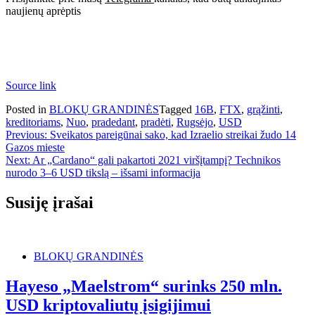
naujienų aprėptis
Source link
Posted in
BLOKŲ GRANDINĖS
Tagged
16B
,
FTX
,
grąžinti
,
kreditoriams
,
Nuo
,
pradedant
,
pradėti
,
Rugsėjo
,
USD
Navigacija
Previous:
Sveikatos pareigūnai sako, kad Izraelio streikai žudo 14
Gazos mieste
tarp
Next:
Ar „Cardano“ gali pakartoti 2021 viršįtampį? Technikos
įrašų
nurodo 3–6 USD tikslą – išsami informacija
Susiję įrašai
BLOKŲ GRANDINĖS
Hayeso „Maelstrom“ surinks 250 mln.
USD kriptovaliutų įsigijimui