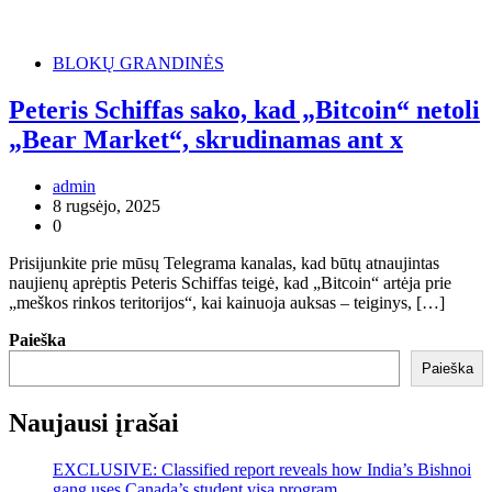
BLOKŲ GRANDINĖS
Peteris Schiffas sako, kad „Bitcoin“ netoli
„Bear Market“, skrudinamas ant x
admin
8 rugsėjo, 2025
0
Prisijunkite prie mūsų Telegrama kanalas, kad būtų atnaujintas
naujienų aprėptis Peteris Schiffas teigė, kad „Bitcoin“ artėja prie
„meškos rinkos teritorijos“, kai kainuoja auksas – teiginys, […]
Paieška
Paieška
Naujausi įrašai
EXCLUSIVE: Classified report reveals how India’s Bishnoi
gang uses Canada’s student visa program