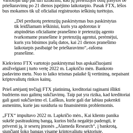
Vartotojai taip pat turi užtikrinti, kad jų pretenzijos būtų įrašytos be
prieštaravimų po 21 dienos įspėjimo laikotarpio. Pasak FTX, lėšos
bus mokamos tik už oficialiai registruotus ieškinių turėtojus.
„Dėl perduotų pretenzijų paskirstymas bus paskirstytas
tik leidžiamam ieškiniui, kuris yra apdorotas ir
atspindėtas oficialiame pranešimo ir pretenzijų agento
tvarkomame pranešime ir pretenzijų agentui, perėmėjui,
kuris yra būsimos įrašų datos, kai 21 dienos pranešimo
laikotarpis pasibaigė be prieštaravimo“,-rašoma
pranešime.
Kiekvieno FTX vartotojo paskirstymai bus apskaičiuojami
atsižvelgiant į turto vertę 2022 m. Lapkričio mėn. Bankroto
padavimo metu. Nuo to laiko teismas palaikė šį vertinimą, nepaisant
kriptovaliutų rinkos kainų.
Prieš artėjantį trečiąjį FTX platinimą, kreditoriai raginami išlikti
budriems nuo galimų sukčiavimų. Taip pat yra rizika, kad kreditoriai
gali gauti sukčiavimo el. Laiškus, kurie gali dar labiau pakenkti
asmenims, kurie jau susiduria su finansinėmis problemomis.
„FTX“ impultavo 2022 m. Lapkričio mėn., Kai kliento panika
sukėlė pasitraukimų bangą, kurios birža negalėjo padengti, ir
priversti ją, ir seserų įmonės „Alameda Research“, į bankrotą,
siunčiant šoko bangas visame kriptovaliutų sektoriuje.