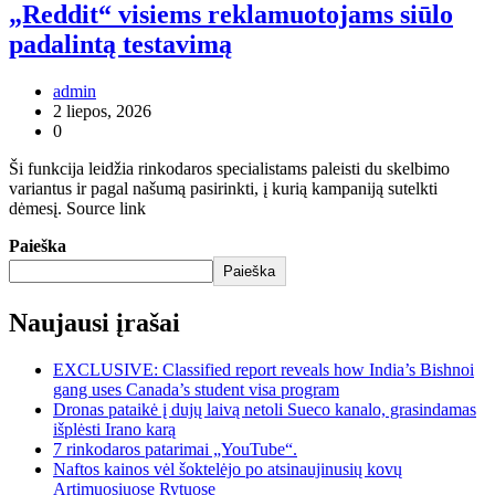
„Reddit“ visiems reklamuotojams siūlo
padalintą testavimą
admin
2 liepos, 2026
0
Ši funkcija leidžia rinkodaros specialistams paleisti du skelbimo
variantus ir pagal našumą pasirinkti, į kurią kampaniją sutelkti
dėmesį. Source link
Paieška
Paieška
Naujausi įrašai
EXCLUSIVE: Classified report reveals how India’s Bishnoi
gang uses Canada’s student visa program
Dronas pataikė į dujų laivą netoli Sueco kanalo, grasindamas
išplėsti Irano karą
7 rinkodaros patarimai „YouTube“.
Naftos kainos vėl šoktelėjo po atsinaujinusių kovų
Artimuosiuose Rytuose