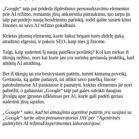
„Google“ taip pat prideda išplėstinius personalizavimo elementus
prie AI režimo, remiantis jūsų ankstesniu įsitraukimu, tuo tarpu jis
taip pat pridėjo naują bendrinimo parinktį, todėl galite susieti kitus
žmones su savo AI režimo pokalbiais.
Keletas įdomių elementų, kurie laikui bėgant turės didelę įtaką
atradimo elgesiui, ir pakeis SEO, kaip mes jį žinome.
Taigi, kaip suderinti šį naują paieškos poslinkį? Kol kas niekas iš
tikrųjų nežino, nors kai kurie jau yra surinkę geriausią praktiką, kad
atitiktų AI atradimą.
Bet iš tikrųjų tai yra besivystanti patirtis, turinti kintamą poveikį.
Geriausia, ką galite padaryti, tai atlikti savo paiešką šiuose
patobulintuose AI įrankiuose ir pamatyti, kokius elementus jie nori
pabrėžti, o galiausiai „Google“ taip pat galės suteikti daugiau
įžvalgų apie įprastas užklausas per AI, kurie gali padėti geriau
suderinti jūsų sąrašus.
„Google“ sako, kad tai atnaujinta
agentinė patirtis yra susijusi su
„Google“ turite ultra
prenumeratoriai JAV per “
Agentrinės
galimybės AI režimu
Eksperimentas laboratorijose.