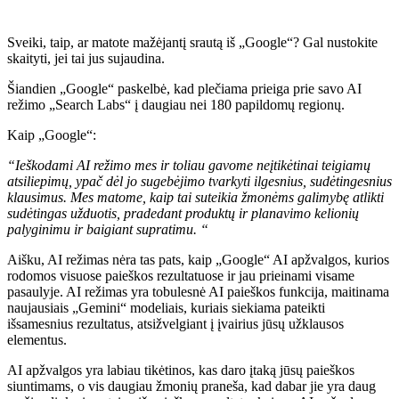
Sveiki, taip, ar matote mažėjantį srautą iš „Google“? Gal nustokite
skaityti, jei tai jus sujaudina.
Šiandien „Google“ paskelbė, kad plečiama prieiga prie savo AI
režimo „Search Labs“ į daugiau nei 180 papildomų regionų.
Kaip „Google“:
“
Ieškodami AI režimo mes ir toliau gavome neįtikėtinai teigiamų
atsiliepimų, ypač dėl jo sugebėjimo tvarkyti ilgesnius, sudėtingesnius
klausimus. Mes matome, kaip tai suteikia žmonėms galimybę atlikti
sudėtingas užduotis, pradedant produktų ir planavimo kelionių
palyginimu ir baigiant supratimu. “
Aišku, AI režimas nėra tas pats, kaip „Google“ AI apžvalgos, kurios
rodomos visuose paieškos rezultatuose ir jau prieinami visame
pasaulyje. AI režimas yra tobulesnė AI paieškos funkcija, maitinama
naujausiais „Gemini“ modeliais, kuriais siekiama pateikti
išsamesnius rezultatus, atsižvelgiant į įvairius jūsų užklausos
elementus.
AI apžvalgos yra labiau tikėtinos, kas daro įtaką jūsų paieškos
siuntimams, o vis daugiau žmonių praneša, kad dabar jie yra daug