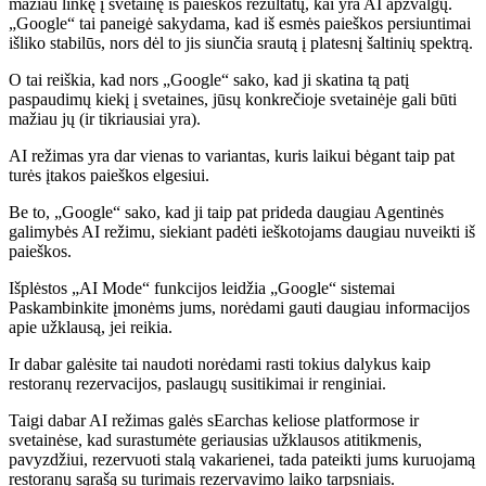
mažiau linkę į svetainę iš paieškos rezultatų, kai yra AI apžvalgų.
„Google“ tai paneigė sakydama, kad iš esmės paieškos persiuntimai
išliko stabilūs, nors dėl to jis siunčia srautą į platesnį šaltinių spektrą.
O tai reiškia, kad nors „Google“ sako, kad ji skatina tą patį
paspaudimų kiekį į svetaines, jūsų konkrečioje svetainėje gali būti
mažiau jų (ir tikriausiai yra).
AI režimas yra dar vienas to variantas, kuris laikui bėgant taip pat
turės įtakos paieškos elgesiui.
Be to, „Google“ sako, kad ji taip pat prideda daugiau
Agentinės
galimybės AI režimu, siekiant padėti ieškotojams daugiau nuveikti iš
paieškos.
Išplėstos „AI Mode“ funkcijos leidžia „Google“ sistemai
Paskambinkite įmonėms jums, norėdami gauti daugiau informacijos
apie užklausą, jei reikia.
Ir dabar galėsite tai naudoti norėdami rasti tokius dalykus kaip
restoranų rezervacijos, paslaugų susitikimai ir renginiai.
Taigi dabar AI režimas galės
s
Earchas keliose platformose ir
svetainėse, kad surastumėte geriausias užklausos atitikmenis,
pavyzdžiui, rezervuoti stalą vakarienei, tada pateikti jums kuruojamą
restoranų sąrašą su turimais rezervavimo laiko tarpsniais.