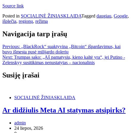
Source link
Posted in
SOCIALINĖ ŽINIASKLAIDA
Tagged
daugiau
,
Google
,
išplečia
,
regionų
,
režimą
Navigacija tarp įrašų
Previous:
„BlackRock“ suaktyvina „Bitcoin“ išpardavimus, kai
buvo išmesta pusė milijardo dolerių
Next:
Trumpas sako: „Aš pamatysiu, kieno kaltė yra“, jei Putino -
Zelenskyy susitikimas nenustatytas – nacionalinis
Susiję įrašai
SOCIALINĖ ŽINIASKLAIDA
Ar didžiulis Meta AI statymas atsipirks?
admin
24 liepos, 2026