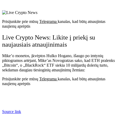
Prisijunkite prie mūsų
Telegrama
kanalas, kad būtų atnaujintas
naujienų aprėptis
Live Crypto News: Likite į priekį su
naujausiais atnaujinimais
Mike’o monetos, įkvėptos Hulko Hogano, išaugo po imtynių
piktogramos artėjant, Mike’as Novogratzas sako, kad ETH pralenks
„Bitcoin“, o „BlackRock“ ETF siekia 10 milijardų dolerių turto,
sekdamas daugiau tiesioginių atnaujinimų žemiau:
Prisijunkite prie mūsų
Telegrama
kanalas, kad būtų atnaujintas
naujienų aprėptis
Source link