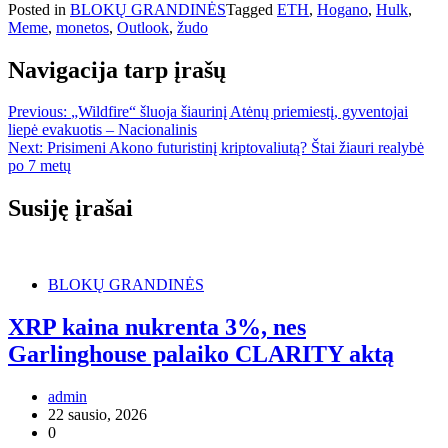
Posted in
BLOKŲ GRANDINĖS
Tagged
ETH
,
Hogano
,
Hulk
,
Meme
,
monetos
,
Outlook
,
žudo
Navigacija tarp įrašų
Previous:
„Wildfire“ šluoja šiaurinį Atėnų priemiestį, gyventojai
liepė evakuotis – Nacionalinis
Next:
Prisimeni Akono futuristinį kriptovaliutą? Štai žiauri realybė
po 7 metų
Susiję įrašai
BLOKŲ GRANDINĖS
XRP kaina nukrenta 3%, nes
Garlinghouse palaiko CLARITY aktą
admin
22 sausio, 2026
0