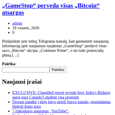
„GameStop“ perveda visas „Bitcoin“
atsargas
admin
18 vasario, 2026
0
Prisijunkite prie mūsų Telegrama kanalą, kad gautumėte naujausią
informaciją apie naujausias naujienas „GameStop“ perdavė visas
savo „Bitcoin“ akcijas „Coinbase Prime“, o tai rodo potencialų
planą […]
Paieška
Paieška
Naujausi įrašai
EXCLUSIVE: Classified report reveals how India’s Bishnoi
gang uses Canada’s student visa program
Dronas pataikė į dujų laivą netoli Sueco kanalo, grasindamas
išplėsti Irano karą
7 rinkodaros patarimai „YouTube“.