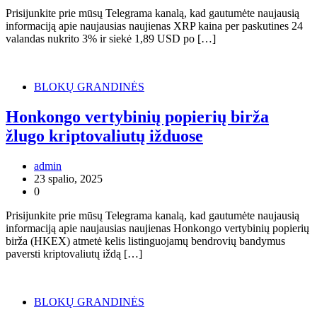
Prisijunkite prie mūsų Telegrama kanalą, kad gautumėte naujausią
informaciją apie naujausias naujienas XRP kaina per paskutines 24
valandas nukrito 3% ir siekė 1,89 USD po […]
BLOKŲ GRANDINĖS
Honkongo vertybinių popierių birža
žlugo kriptovaliutų ižduose
admin
23 spalio, 2025
0
Prisijunkite prie mūsų Telegrama kanalą, kad gautumėte naujausią
informaciją apie naujausias naujienas Honkongo vertybinių popierių
birža (HKEX) atmetė kelis listinguojamų bendrovių bandymus
paversti kriptovaliutų iždą […]
BLOKŲ GRANDINĖS