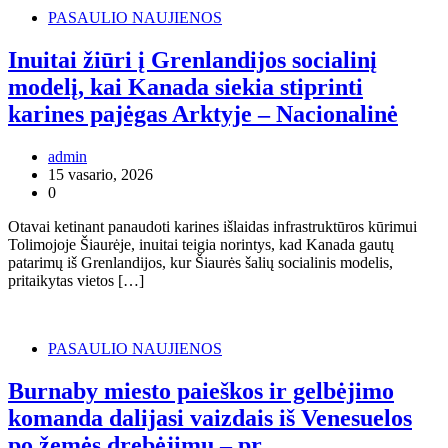
PASAULIO NAUJIENOS
Inuitai žiūri į Grenlandijos socialinį
modelį, kai Kanada siekia stiprinti
karines pajėgas Arktyje – Nacionalinė
admin
15 vasario, 2026
0
Otavai ketinant panaudoti karines išlaidas infrastruktūros kūrimui
Tolimojoje Šiaurėje, inuitai teigia norintys, kad Kanada gautų
patarimų iš Grenlandijos, kur Šiaurės šalių socialinis modelis,
pritaikytas vietos […]
PASAULIO NAUJIENOS
Burnaby miesto paieškos ir gelbėjimo
komanda dalijasi vaizdais iš Venesuelos
po žemės drebėjimų – pr