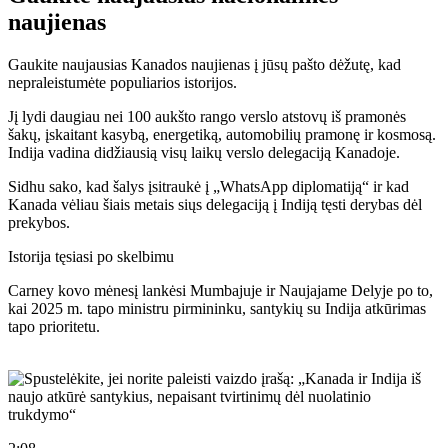
naujienas
Gaukite naujausias Kanados naujienas į jūsų pašto dėžutę, kad
nepraleistumėte populiarios istorijos.
Jį lydi daugiau nei 100 aukšto rango verslo atstovų iš pramonės
šakų, įskaitant kasybą, energetiką, automobilių pramonę ir kosmosą.
Indija vadina didžiausią visų laikų verslo delegaciją Kanadoje.
Sidhu sako, kad šalys įsitraukė į „WhatsApp diplomatiją“ ir kad
Kanada vėliau šiais metais siųs delegaciją į Indiją tęsti derybas dėl
prekybos.
Istorija tęsiasi po skelbimu
Carney kovo mėnesį lankėsi Mumbajuje ir Naujajame Delyje po to,
kai 2025 m. tapo ministru pirmininku, santykių su Indija atkūrimas
tapo prioritetu.