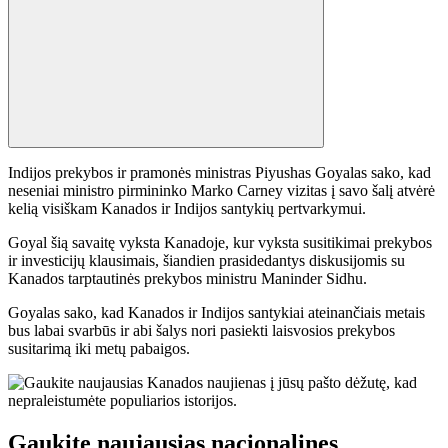
Indijos prekybos ir pramonės ministras Piyushas Goyalas sako, kad
neseniai ministro pirmininko Marko Carney vizitas į savo šalį atvėrė
kelią visiškam Kanados ir Indijos santykių pertvarkymui.
Goyal šią savaitę vyksta Kanadoje, kur vyksta susitikimai prekybos
ir investicijų klausimais, šiandien prasidedantys diskusijomis su
Kanados tarptautinės prekybos ministru Maninder Sidhu.
Goyalas sako, kad Kanados ir Indijos santykiai ateinančiais metais
bus labai svarbūs ir abi šalys nori pasiekti laisvosios prekybos
susitarimą iki metų pabaigos.
Gaukite naujausias nacionalines