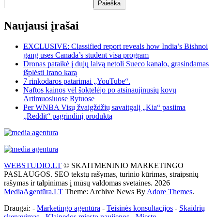
Paieška
Naujausi įrašai
EXCLUSIVE: Classified report reveals how India’s Bishnoi
gang uses Canada’s student visa program
Dronas pataikė į dujų laivą netoli Sueco kanalo, grasindamas
išplėsti Irano karą
7 rinkodaros patarimai „YouTube“.
Naftos kainos vėl šoktelėjo po atsinaujinusių kovų
Artimuosiuose Rytuose
Per WNBA Visų žvaigždžių savaitgalį „Kia“ pasiima
„Reddit“ pagrindinį produktą
WEBSTUDIO.LT
© SKAITMENINIO MARKETINGO
PASLAUGOS. SEO tekstų rašymas, turinio kūrimas, straipsnių
rašymas ir talpinimas į mūsų valdomas svetaines. 2026
MediaAgentūra.LT
Theme: Archive News By
Adore Themes
.
Draugai: -
Marketingo agentūra
-
Teisinės konsultacijos
-
Skaidrių
skenavimas
-
Klaipedos miesto naujienos
-
Miesto