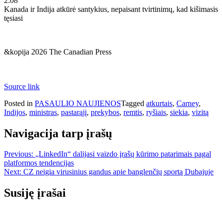
2:08
Kanada ir Indija atkūrė santykius, nepaisant tvirtinimų, kad kišimasis
tęsiasi
&kopija 2026 The Canadian Press
Source link
Posted in
PASAULIO NAUJIENOS
Tagged
atkurtais
,
Carney
,
Indijos
,
ministras
,
pastarąjį
,
prekybos
,
remtis
,
ryšiais
,
siekia
,
vizitą
Navigacija tarp įrašų
Previous:
„LinkedIn“ dalijasi vaizdo įrašų kūrimo patarimais pagal
platformos tendencijas
Next:
CZ neigia virusinius gandus apie banglenčių sportą Dubajuje
Susiję įrašai