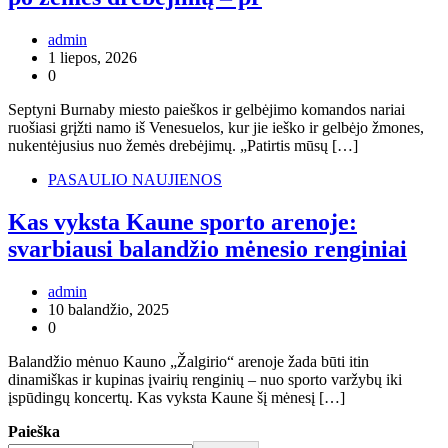
admin
1 liepos, 2026
0
Septyni Burnaby miesto paieškos ir gelbėjimo komandos nariai
ruošiasi grįžti namo iš Venesuelos, kur jie ieško ir gelbėjo žmones,
nukentėjusius nuo žemės drebėjimų. „Patirtis mūsų […]
PASAULIO NAUJIENOS
Kas vyksta Kaune sporto arenoje:
svarbiausi balandžio mėnesio renginiai
admin
10 balandžio, 2025
0
Balandžio mėnuo Kauno „Žalgirio“ arenoje žada būti itin
dinamiškas ir kupinas įvairių renginių – nuo sporto varžybų iki
įspūdingų koncertų. Kas vyksta Kaune šį mėnesį […]
Paieška