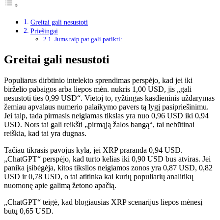
Greitai gali nesustoti
Priešingai
Jums taip pat gali patikti:
Greitai gali nesustoti
Populiarus dirbtinio intelekto sprendimas perspėjo, kad jei iki
birželio pabaigos arba liepos mėn. nukris 1,00 USD, jis „gali
nesustoti ties 0,99 USD“. Vietoj to, ryžtingas kasdieninis uždarymas
žemiau apvalaus numerio palaikymo pavers tą lygį pasipriešinimu.
Jei taip, tada pirmasis neigiamas tikslas yra nuo 0,96 USD iki 0,94
USD. Nors tai gali reikšti „pirmąją žalos bangą“, tai nebūtinai
reiškia, kad tai yra dugnas.
Tačiau tikrasis pavojus kyla, jei XRP praranda 0,94 USD.
„ChatGPT“ perspėjo, kad turto kelias iki 0,90 USD bus atviras. Jei
panika įsibėgėja, kitos tikslios neigiamos zonos yra 0,87 USD, 0,82
USD ir 0,78 USD, o tai atitinka kai kurių populiarių analitikų
nuomonę apie galimą žetono apačią.
„ChatGPT“ teigė, kad blogiausias XRP scenarijus liepos mėnesį
būtų 0,65 USD.