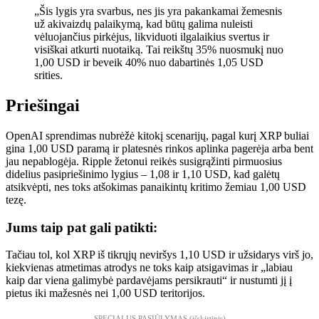
„Šis lygis yra svarbus, nes jis yra pakankamai žemesnis
už akivaizdų palaikymą, kad būtų galima nuleisti
vėluojančius pirkėjus, likviduoti ilgalaikius svertus ir
visiškai atkurti nuotaiką. Tai reikštų 35% nuosmukį nuo
1,00 USD ir beveik 40% nuo dabartinės 1,05 USD
srities.
Priešingai
OpenAI sprendimas nubrėžė kitokį scenarijų, pagal kurį XRP buliai
gina 1,00 USD paramą ir platesnės rinkos aplinka pagerėja arba bent
jau nepablogėja. Ripple žetonui reikės susigrąžinti pirmuosius
didelius pasipriešinimo lygius – 1,08 ir 1,10 USD, kad galėtų
atsikvėpti, nes toks atšokimas panaikintų kritimo žemiau 1,00 USD
tezę.
Jums taip pat gali patikti:
Tačiau tol, kol XRP iš tikrųjų neviršys 1,10 USD ir užsidarys virš jo,
kiekvienas atmetimas atrodys ne toks kaip atsigavimas ir „labiau
kaip dar viena galimybė pardavėjams persikrauti“ ir nustumti jį į
pietus iki mažesnės nei 1,00 USD teritorijos.
SPECIALUS PASIŪLYMAS (išskirtinis)