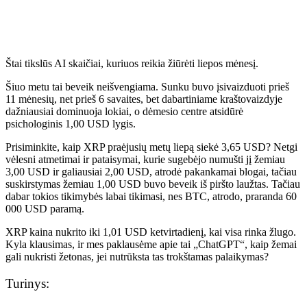
Štai tikslūs AI skaičiai, kuriuos reikia žiūrėti liepos mėnesį.
Šiuo metu tai beveik neišvengiama. Sunku buvo įsivaizduoti prieš
11 mėnesių, net prieš 6 savaites, bet dabartiniame kraštovaizdyje
dažniausiai dominuoja lokiai, o dėmesio centre atsidūrė
psichologinis 1,00 USD lygis.
Prisiminkite, kaip XRP praėjusių metų liepą siekė 3,65 USD? Netgi
vėlesni atmetimai ir pataisymai, kurie sugebėjo numušti jį žemiau
3,00 USD ir galiausiai 2,00 USD, atrodė pakankamai blogai, tačiau
suskirstymas žemiau 1,00 USD buvo beveik iš piršto laužtas. Tačiau
dabar tokios tikimybės labai tikimasi, nes BTC, atrodo, praranda 60
000 USD paramą.
XRP kaina nukrito iki 1,01 USD ketvirtadienį, kai visa rinka žlugo.
Kyla klausimas, ir mes paklausėme apie tai „ChatGPT“, kaip žemai
gali nukristi žetonas, jei nutrūksta tas trokštamas palaikymas?
Turinys: