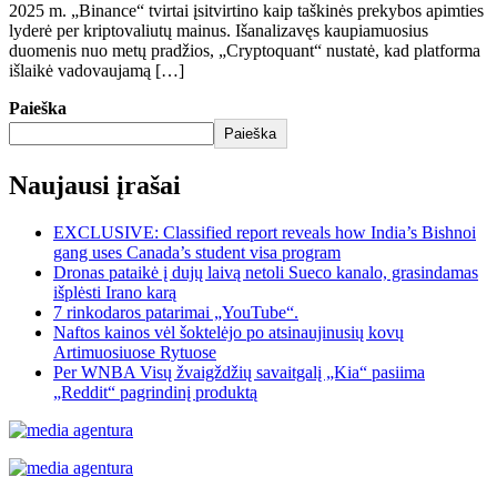
2025 m. „Binance“ tvirtai įsitvirtino kaip taškinės prekybos apimties
lyderė per kriptovaliutų mainus. Išanalizavęs kaupiamuosius
duomenis nuo metų pradžios, „Cryptoquant“ nustatė, kad platforma
išlaikė vadovaujamą […]
Paieška
Paieška
Naujausi įrašai
EXCLUSIVE: Classified report reveals how India’s Bishnoi
gang uses Canada’s student visa program
Dronas pataikė į dujų laivą netoli Sueco kanalo, grasindamas
išplėsti Irano karą
7 rinkodaros patarimai „YouTube“.
Naftos kainos vėl šoktelėjo po atsinaujinusių kovų
Artimuosiuose Rytuose
Per WNBA Visų žvaigždžių savaitgalį „Kia“ pasiima
„Reddit“ pagrindinį produktą