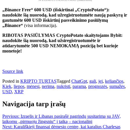
„Binance Free“ 600 USD (išskirtinai „CryptoPotato“):
naudokite šią nuorodą, kad užregistruotumėte naują paskyrą ir
gautumėte 600 USD išskirtinį pasveikinimo pasiūlymą
„Binance“
(visa informacija).
RIBOTAS PASIŪLYMAS CryptoPotato skaitytojams Bybit:
naudokite šią nuorodą, kad užsiregistruotumėte ir
atidarytumėte 500 USD NEMOKAMĄ poziciją bet kurioje
monetoje!
Source link
Posted in
KRIPTO TURTAS
Tagged
ChatGpt
,
gali
,
jei
,
keliančios
,
Kiek
,
liepos
,
mėnesį
,
nerimą
,
nukristi
,
paramą
,
prognozės
,
sumažės
,
USD
,
XRP
Navigacija tarp įrašų
Previous:
Izraelis ir Libanas pasirašė pagrindų susitarimą su JAV,
laikomu „pirmuoju žingsniu“ į taiką – nacionalinį
Next:
Karališkieji finansai dėmesio centre, kai karalius Charlesas