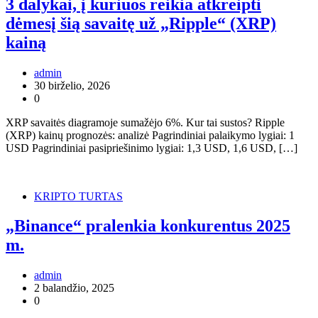
3 dalykai, į kuriuos reikia atkreipti
dėmesį šią savaitę už „Ripple“ (XRP)
kainą
admin
30 birželio, 2026
0
XRP savaitės diagramoje sumažėjo 6%. Kur tai sustos? Ripple
(XRP) kainų prognozės: analizė Pagrindiniai palaikymo lygiai: 1
USD Pagrindiniai pasipriešinimo lygiai: 1,3 USD, 1,6 USD, […]
KRIPTO TURTAS
„Binance“ pralenkia konkurentus 2025
m.
admin
2 balandžio, 2025
0