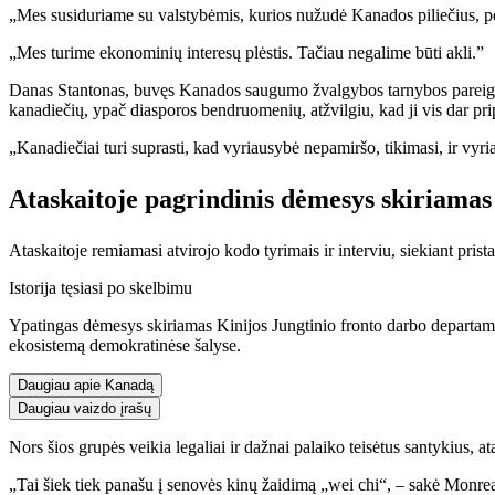
„Mes susiduriame su valstybėmis, kurios nužudė Kanados piliečius, pe
„Mes turime ekonominių interesų plėstis. Tačiau negalime būti akli.”
Danas Stantonas, buvęs Kanados saugumo žvalgybos tarnybos pareigūnas
kanadiečių, ypač diasporos bendruomenių, atžvilgiu, kad ji vis dar pri
„Kanadiečiai turi suprasti, kad vyriausybė nepamiršo, tikimasi, ir vyriau
Ataskaitoje pagrindinis dėmesys skiriama
Ataskaitoje remiamasi atvirojo kodo tyrimais ir interviu, siekiant prist
Istorija tęsiasi po skelbimu
Ypatingas dėmesys skiriamas Kinijos Jungtinio fronto darbo departament
ekosistemą demokratinėse šalyse.
Daugiau apie Kanadą
Daugiau vaizdo įrašų
Nors šios grupės veikia legaliai ir dažnai palaiko teisėtus santykius, ata
„Tai šiek tiek panašu į senovės kinų žaidimą „wei chi“, – sakė Monreal