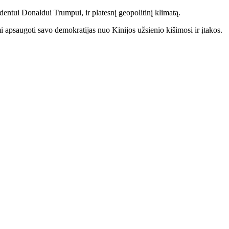
dentui Donaldui Trumpui, ir platesnį geopolitinį klimatą.
mi apsaugoti savo demokratijas nuo Kinijos užsienio kišimosi ir įtakos.