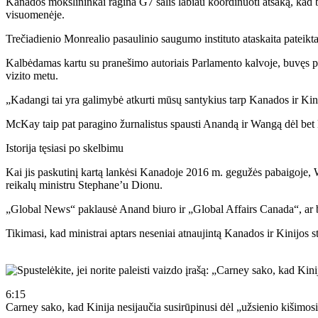
Kanados mokslininkai ragina G7 šalis labiau koordinuoti atsaką, kad bū
visuomenėje.
Trečiadienio Monrealio pasaulinio saugumo instituto ataskaita pateikta
Kalbėdamas kartu su pranešimo autoriais Parlamento kalvoje, buvęs p
vizito metu.
„Kadangi tai yra galimybė atkurti mūsų santykius tarp Kanados ir Kinijo
McKay taip pat paragino žurnalistus spausti Anandą ir Wangą dėl bet 
Istorija tęsiasi po skelbimu
Kai jis paskutinį kartą lankėsi Kanadoje 2016 m. gegužės pabaigoje, W
reikalų ministru Stephane’u Dionu.
„Global News“ paklausė Anand biuro ir „Global Affairs Canada“, ar b
Tikimasi, kad ministrai aptars neseniai atnaujintą Kanados ir Kinijos s
6:15
Carney sako, kad Kinija nesijaučia susirūpinusi dėl „užsienio kišimosi