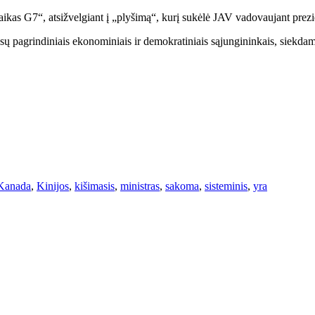
aikas G7“, atsižvelgiant į „plyšimą“, kurį sukėlė JAV vadovaujant prezi
mūsų pagrindiniais ekonominiais ir demokratiniais sąjungininkais, siekda
Kanada
,
Kinijos
,
kišimasis
,
ministras
,
sakoma
,
sisteminis
,
yra