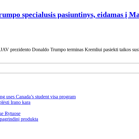
Trumpo specialusis pasiuntinys, eidamas į M
nes JAV prezidento Donaldo Trumpo terminas Kremliui pasiekti taikos sus
ng uses Canada’s student visa program
lėsti Irano karą
ose Rytuose
pagrindinį produktą