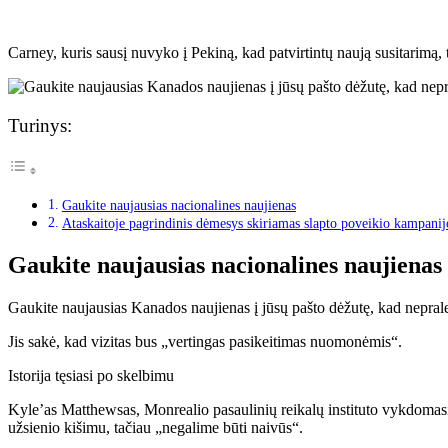
Carney, kuris sausį nuvyko į Pekiną, kad patvirtintų naują susitarimą, 
Turinys:
Gaukite naujausias nacionalines naujienas
Ataskaitoje pagrindinis dėmesys skiriamas slapto poveikio kampani
Gaukite naujausias nacionalines naujienas
Gaukite naujausias Kanados naujienas į jūsų pašto dėžutę, kad nepralei
Jis sakė, kad vizitas bus „vertingas pasikeitimas nuomonėmis“.
Istorija tęsiasi po skelbimu
Kyle’as Matthewsas, Monrealio pasaulinių reikalų instituto vykdomasis d
užsienio kišimu, tačiau „negalime būti naivūs“.