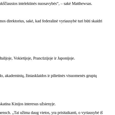
ukščiausios intelektinės nuosavybės“, – sakė Matthewsas.
direktorius, sakė, kad federalinė vyriausybė turi būti skaidri
alijoje, Vokietijoje, Prancūzijoje ir Japonijoje.
lo, akademinių, žiniasklaidos ir pilietinės visuomenės grupių
 skatina Kinijos interesus užsienyje.
nsch. „Tai užima daug vietos, yra prisitaikanti, o vyriausybė iš