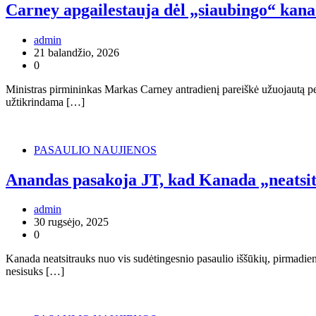
Carney apgailestauja dėl „siaubingo“ kan
admin
21 balandžio, 2026
0
Ministras pirmininkas Markas Carney antradienį pareiškė užuojautą pe
užtikrindama […]
PASAULIO NAUJIENOS
Anandas pasakoja JT, kad Kanada „neatsitr
admin
30 rugsėjo, 2025
0
Kanada neatsitrauks nuo vis sudėtingesnio pasaulio iššūkių, pirmadie
nesisuks […]