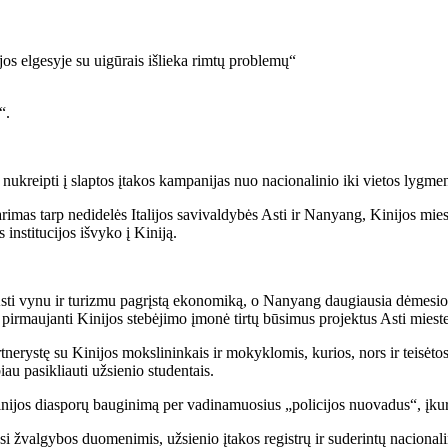
“.
 nukreipti į slaptos įtakos kampanijas nuo nacionalinio iki vietos lygme
tarimas tarp nedidelės Italijos savivaldybės Asti ir Nanyang, Kinijos m
 institucijos išvyko į Kiniją.
į Asti vynu ir turizmu pagrįstą ekonomiką, o Nanyang daugiausia dėmesi
d pirmaujanti Kinijos stebėjimo įmonė tirtų būsimus projektus Asti mieste
tnerystę su Kinijos mokslininkais ir mokyklomis, kurios, nors ir teisėto
iau pasikliauti užsienio studentais.
t Kinijos diasporų bauginimą per vadinamuosius „policijos nuovadus“, įku
mosi žvalgybos duomenimis, užsienio įtakos registrų ir suderintų nacionali