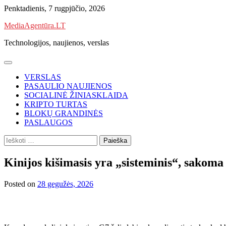
Skip
Penktadienis, 7 rugpjūčio, 2026
to
MediaAgentūra.LT
content
Technologijos, naujienos, verslas
VERSLAS
PASAULIO NAUJIENOS
SOCIALINĖ ŽINIASKLAIDA
KRIPTO TURTAS
BLOKŲ GRANDINĖS
PASLAUGOS
Ieškoti:
Kinijos kišimasis yra „sisteminis“, sakoma 
Posted on
28 gegužės, 2026