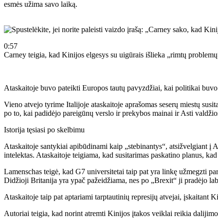
esmės užima savo laiką.
0:57
Carney teigia, kad Kinijos elgesys su uigūrais išlieka „rimtų problemų
Ataskaitoje buvo pateikti Europos tautų pavyzdžiai, kai politikai buvo
Vieno atvejo tyrime Italijoje ataskaitoje aprašomas seserų miestų susi
po to, kai padidėjo pareigūnų verslo ir prekybos mainai ir Asti valdžios
Istorija tęsiasi po skelbimu
Ataskaitoje santykiai apibūdinami kaip „stebinantys“, atsižvelgiant 
intelektas. Ataskaitoje teigiama, kad susitarimas paskatino planus, ka
Lamenschas teigė, kad G7 universitetai taip pat yra linkę užmegzti par
Didžioji Britanija yra ypač pažeidžiama, nes po „Brexit“ ji pradėjo lab
Ataskaitoje taip pat aptariami tarptautinių represijų atvejai, įskaitan
Autoriai teigia, kad norint atremti Kinijos įtakos veiklai reikia daliji