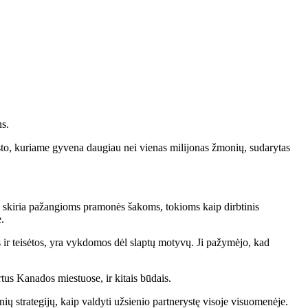
ns.
iesto, kuriame gyvena daugiau nei vienas milijonas žmonių, sudarytas
o skiria pažangioms pramonės šakoms, tokioms kaip dirbtinis
.
s ir teisėtos, yra vykdomos dėl slaptų motyvų. Ji pažymėjo, kad
rtus Kanados miestuose, ir kitais būdais.
nių strategijų, kaip valdyti užsienio partnerystę visoje visuomenėje.