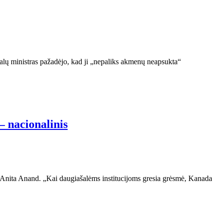
alų ministras pažadėjo, kad ji „nepaliks akmenų neapsukta“
– nacionalinis
rė Anita Anand. „Kai daugiašalėms institucijoms gresia grėsmė, Kanada