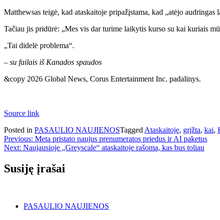
Matthewsas teigė, kad ataskaitoje pripažįstama, kad „atėjo audringas l
Tačiau jis pridūrė: „Mes vis dar turime laikytis kurso su kai kuriais 
„Tai didelė problema“.
– su failais iš Kanados spaudos
&copy 2026 Global News, Corus Entertainment Inc. padalinys.
Source link
Posted in
PASAULIO NAUJIENOS
Tagged
Ataskaitoje
,
grįžta
,
kai
,
Navigacija
Previous:
Meta pristato naujus prenumeratos priedus ir AI paketus
Next:
Naujausioje „Greyscale“ ataskaitoje rašoma, kas bus toliau
tarp
įrašų
Susiję įrašai
PASAULIO NAUJIENOS