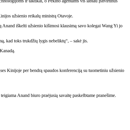
hnologijoms ir taktikai, o Pekino agentams vis labiau įsitvirtinus
inijos užsienio reikalų ministrą Otavoje.
 Anand iškelti užsienio kišimosi klausimą savo kolegai Wang Yi jo
ą, kad toks trukdžių lygis nebeliktų“, – sakė jis.
į Kanadą.
ises Kinijoje per bendrą spaudos konferenciją su tuometiniu užsienio
mą, teigiama Anand biuro praėjusią savaitę paskelbtame pranešime.