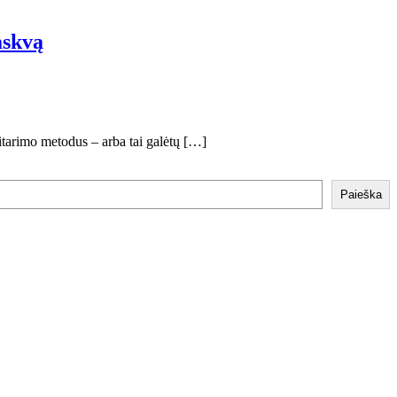
askvą
itarimo metodus – arba tai galėtų […]
Paieška