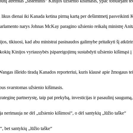
tų atremtas „sisteminis“ Kinijos užsienio kišimasis, ypač tobulėjant tec
 likus dienai iki Kanada ketina pirmą kartą per dešimtmetį pasveikinti K
arlamento narys Johnas McKay paragino užsienio reikalų ministrę Anitą
s, tikiuosi, kad abu ministrai pasinaudos galimybe pritaikyti šį atkūrim
kokių Kinijos vyriausybės įsipareigojimų sustabdyti užsienio kišimąsi 
angas išleido tiradą Kanados reporteriui, kuris klausė apie žmogaus te
us svarstomas užsienio kišimasis.
trateginę partnerystę, taip pat prekybą, investicijas ir pasaulinį saugu
“, bet santykių „lūžio taške“