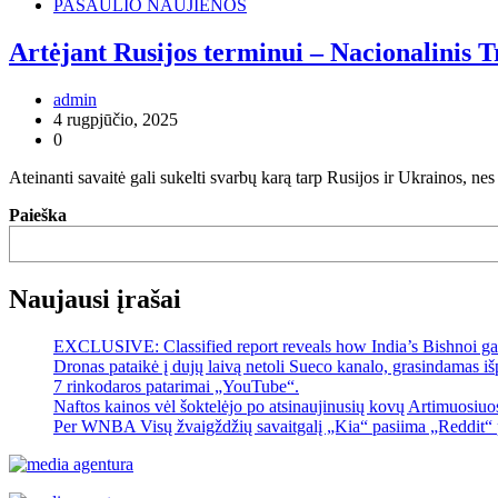
PASAULIO NAUJIENOS
Artėjant Rusijos terminui – Nacionalinis 
admin
4 rugpjūčio, 2025
0
Ateinanti savaitė gali sukelti svarbų karą tarp Rusijos ir Ukrainos, 
Paieška
Naujausi įrašai
EXCLUSIVE: Classified report reveals how India’s Bishnoi ga
Dronas pataikė į dujų laivą netoli Sueco kanalo, grasindamas išp
7 rinkodaros patarimai „YouTube“.
Naftos kainos vėl šoktelėjo po atsinaujinusių kovų Artimuosiu
Per WNBA Visų žvaigždžių savaitgalį „Kia“ pasiima „Reddit“ 