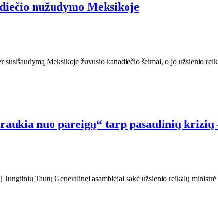
adiečio nužudymo Meksikoje
r susišaudymą Meksikoje žuvusio kanadiečio šeimai, o jo užsienio reik
aukia nuo pareigų“ tarp pasaulinių krizių 
nį Jungtinių Tautų Generalinei asamblėjai sakė užsienio reikalų minist