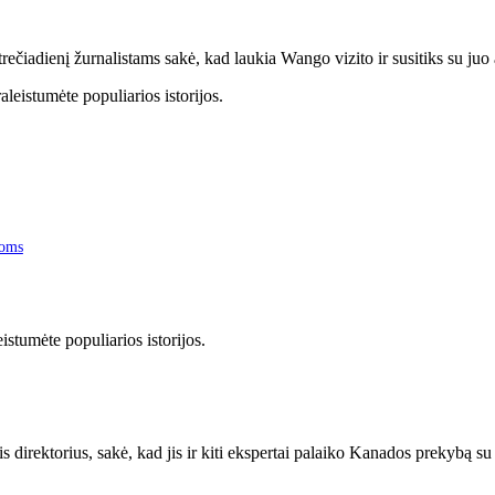
trečiadienį žurnalistams sakė, kad laukia Wango vizito ir susitiks su juo
joms
stumėte populiarios istorijos.
irektorius, sakė, kad jis ir kiti ekspertai palaiko Kanados prekybą su K