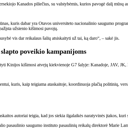
rsekiojo Kanados piliečius, su valstybėmis, kurios pavogė dalį mūsų a
, kuris dabar yra Otavos universiteto nacionalinio saugumo programos 
pažįsta užsienio kišimosi pavojų.
sybė vis dar reikalaus šalių atsiskaityti už tai, ką daro“, – sakė jis.
s slapto poveikio kampanijoms
atyti Kinijos kišimosi atvejų kiekvienoje G7 šalyje: Kanadoje, JAV, JK, It
ui, kuris, kaip teigiama ataskaitoje, koordinuoja plačią politinių, vers
skaitos autoriai teigia, kad jos siekia ilgalaikės naratyvinės įtakos, kuri
io pasaulinio saugumo instituto pasaulinių reikalų direktorė Marie Lame