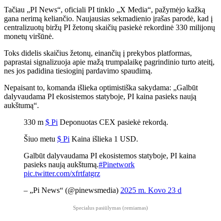
Tačiau „PI News“, oficiali PI tinklo „X Media“, pažymėjo kažką
gana nerimą keliančio. Naujausias sekmadienio įrašas parodė, kad į
centralizuotų biržų PI žetonų skaičių pasiekė rekordinė 330 milijonų
monetų viršūnė.
Toks didelis skaičius žetonų, einančių į prekybos platformas,
paprastai signalizuoja apie mažą trumpalaikę pagrindinio turto ateitį,
nes jos padidina tiesioginį pardavimo spaudimą.
Nepaisant to, komanda išlieka optimistiška sakydama: „Galbūt
dalyvaudama PI ekosistemos statyboje, PI kaina pasieks naują
aukštumą“.
330 m
$ Pi
Deponuotas CEX pasiekė rekordą.
Šiuo metu
$ Pi
Kaina išlieka 1 USD.
Galbūt dalyvaudama PI ekosistemos statyboje, PI kaina
pasieks naują aukštumą.
#Pinetwork
pic.twitter.com/xfrtfatgrz
– „Pi News“ (@pinewsmedia)
2025 m. Kovo 23 d
Specialus pasiūlymas (remiamas)