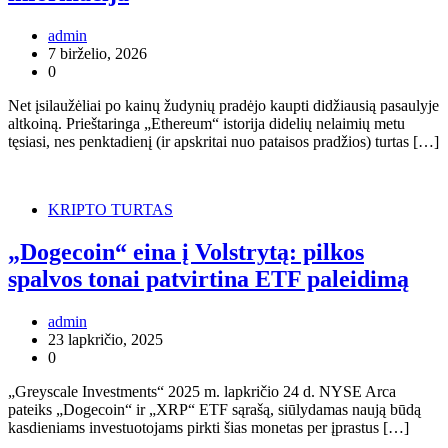
admin
7 birželio, 2026
0
Net įsilaužėliai po kainų žudynių pradėjo kaupti didžiausią pasaulyje
altkoiną. Prieštaringa „Ethereum“ istorija didelių nelaimių metu
tęsiasi, nes penktadienį (ir apskritai nuo pataisos pradžios) turtas […]
KRIPTO TURTAS
„Dogecoin“ eina į Volstrytą: pilkos
spalvos tonai patvirtina ETF paleidimą
admin
23 lapkričio, 2025
0
„Greyscale Investments“ 2025 m. lapkričio 24 d. NYSE Arca
pateiks „Dogecoin“ ir „XRP“ ETF sąrašą, siūlydamas naują būdą
kasdieniams investuotojams pirkti šias monetas per įprastus […]