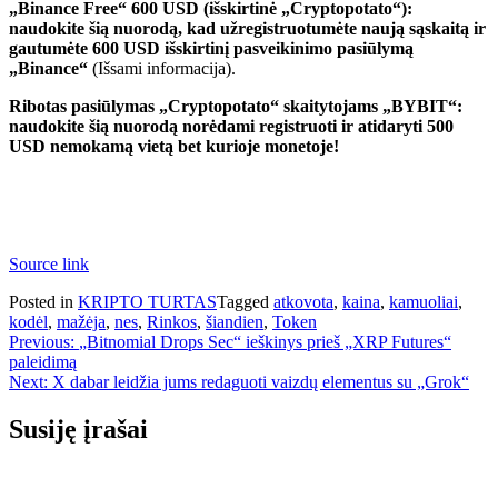
„Binance Free“ 600 USD (išskirtinė „Cryptopotato“):
naudokite šią nuorodą, kad užregistruotumėte naują sąskaitą ir
gautumėte 600 USD išskirtinį pasveikinimo pasiūlymą
„Binance“
(Išsami informacija).
Ribotas pasiūlymas „Cryptopotato“ skaitytojams „BYBIT“:
naudokite šią nuorodą norėdami registruoti ir atidaryti 500
USD nemokamą vietą bet kurioje monetoje!
Source link
Posted in
KRIPTO TURTAS
Tagged
atkovota
,
kaina
,
kamuoliai
,
kodėl
,
mažėja
,
nes
,
Rinkos
,
šiandien
,
Token
Navigacija
Previous:
„Bitnomial Drops Sec“ ieškinys prieš „XRP Futures“
paleidimą
tarp
Next:
X dabar leidžia jums redaguoti vaizdų elementus su „Grok“
įrašų
Susiję įrašai