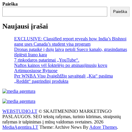
Paieška
Paieška
Naujausi įrašai
EXCLUSIVE: Classified report reveals how India’s Bishnoi
gang uses Canada’s student visa program
Dronas pataikė į dujų laivą netoli Sueco kanalo, grasindamas
išplėsti Irano karą
7 rinkodaros patarimai „YouTube“.
Naftos kainos vėl šoktelėjo po atsinaujinusių kovų
Artimuosiuose Rytuose
Per WNBA Visų žvaigždžių savaitgalį „Kia“ pasiima
„Reddit“ pagrindinį produktą
WEBSTUDIO.LT
© SKAITMENINIO MARKETINGO
PASLAUGOS. SEO tekstų rašymas, turinio kūrimas, straipsnių
rašymas ir talpinimas į mūsų valdomas svetaines. 2026
MediaAgentūra.LT
Theme: Archive News By
Adore Themes
.