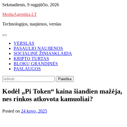
Skip
Sekmadienis, 9 rugpjūčio, 2026
to
MediaAgentūra.LT
content
Technologijos, naujienos, verslas
VERSLAS
PASAULIO NAUJIENOS
SOCIALINĖ ŽINIASKLAIDA
KRIPTO TURTAS
BLOKŲ GRANDINĖS
PASLAUGOS
Ieškoti:
Kodėl „Pi Token“ kaina šiandien mažėja,
nes rinkos atkovota kamuoliai?
Posted on
24 kovo, 2025