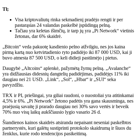
Tl;
Visa kriptovaliutų rinka sekmadienį pradėjo rengti ir per
pastarąsias 24 valandas paskelbė įspūdingą pelną.
Tačiau yra keletas išimčių, ir tarp jų yra „Pi Network“ vietinis
žetonas, dar 6% skaidrė.
„Bitcoin“ veda pakuotę kasdienio pelno atžvilgiu, nes jos kaina
pirmą kartą nuo ketvirtadienio ryto padidėjo iki 87 000 USD, kai ji
buvo atmesta 87 500 USD, o keli didieji pastūmėjo į pietus.
Daugybė „Altcoins“ aplenkė, pažymėtą žymų pelną. „Avalanche“
yra didžiausias didesnių dangtelių padidėjimas, padidėjęs 11% iki
daugiau nei 21 USD. „Link“, „Sol“, „Hbar“ ir „SUI“ seka
pavyzdžiu.
TRX ir PI, priešingai, yra giliai raudoni, o nuostoliai yra atitinkamai
4,5% ir 6%. „Pi Network“ žetono padėtis yra gana skausminga, nes
praėjusią savaitę ji prarado daugiau nei 30% savo vertės ir beveik
70% nuo visų laikų aukščiausio lygio vasario 26 d.
Šiandienos kainos skaidrės atsiranda nepaisant neseniai paskelbtos
partnerystės, kuri galėtų sustiprinti protokolo skaidrumą ir šiuos du
ženklus, kurie rodo tendencijos pasikeitimą.