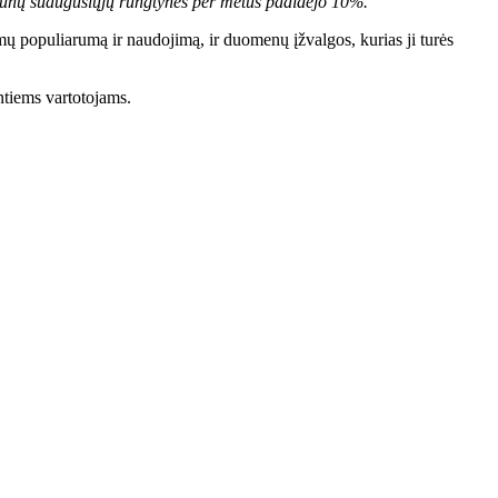
aunų suaugusiųjų rungtynės per metus padidėjo 10%. “
mų populiarumą ir naudojimą, ir duomenų įžvalgos, kurias ji turės
ntiems vartotojams.