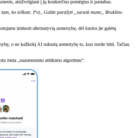
ikmenis, atsižvelgiant į jų konkrečius pomėgius ir pastabas.
tus tam, ko ieškote. Pvz., Galite parašyti „surask mane„ Bruklino
rtotojams imituoti alternatyvią asmenybę, dėl kurios jie galėtų
asmenybę, o ne kažkokį AI sukurtą asmenybę to, kuo norite būti. Tačiau
įstu meta „suasmenintu atitikimo algoritmu“.