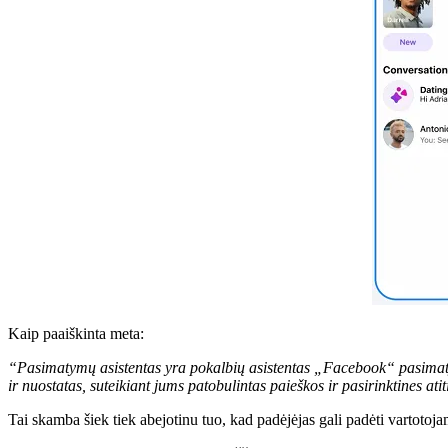
Kaip paaiškinta meta:
“
Pasimatymų asistentas yra pokalbių asistentas „Facebook“ pasimatyme,
ir nuostatas, suteikiant jums patobulintas paieškos ir pasirinktines ati
Tai skamba šiek tiek abejotinu tuo, kad padėjėjas gali padėti vartotojam