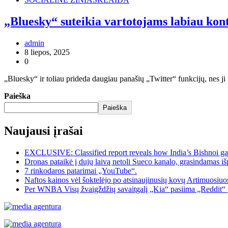
„Bluesky“ suteikia vartotojams labiau kon
admin
8 liepos, 2025
0
„Bluesky“ ir toliau prideda daugiau panašių „Twitter“ funkcijų, nes ji 
Paieška
Paieška
Naujausi įrašai
EXCLUSIVE: Classified report reveals how India’s Bishnoi ga
Dronas pataikė į dujų laivą netoli Sueco kanalo, grasindamas išp
7 rinkodaros patarimai „YouTube“.
Naftos kainos vėl šoktelėjo po atsinaujinusių kovų Artimuosiu
Per WNBA Visų žvaigždžių savaitgalį „Kia“ pasiima „Reddit“ 