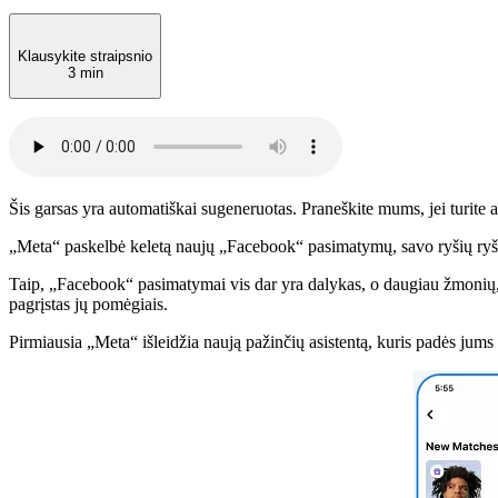
Klausykite straipsnio
3 min
Šis garsas yra automatiškai sugeneruotas. Praneškite mums, jei turite a
„Meta“ paskelbė keletą naujų „Facebook“ pasimatymų, savo ryšių ryši
Taip, „Facebook“ pasimatymai vis dar yra dalykas, o daugiau žmonių, 
pagrįstas jų pomėgiais.
Pirmiausia „Meta“ išleidžia naują pažinčių asistentą, kuris padės jums