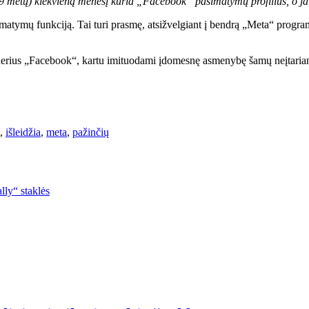
9 metų) kiekvieną mėnesį kuria „Facebook“ pasimatymų profilius, o j
matymų funkciją. Tai turi prasmę, atsižvelgiant į bendrą „Meta“ progra
rtnerius „Facebook“, kartu imituodami įdomesnę asmenybę šamų neįtaria
,
išleidžia
,
meta
,
pažinčių
lly“ staklės