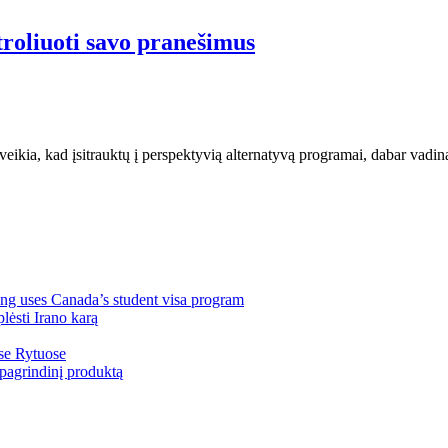
troliuoti savo pranešimus
veikia, kad įsitrauktų į perspektyvią alternatyvą programai, dabar vadin
ng uses Canada’s student visa program
lėsti Irano karą
ose Rytuose
pagrindinį produktą