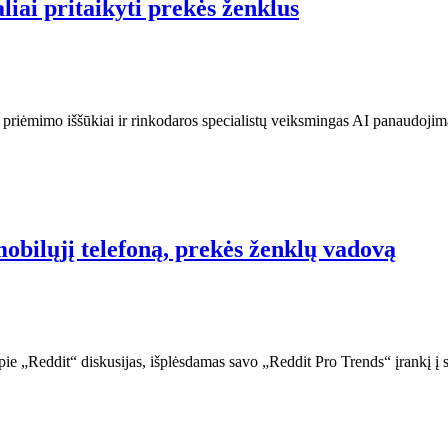
liai pritaikyti prekės ženklus
priėmimo iššūkiai ir rinkodaros specialistų veiksmingas AI panaudojima
obilųjį telefoną, prekės ženklų vadovą
 apie „Reddit“ diskusijas, išplėsdamas savo „Reddit Pro Trends“ įrankį 