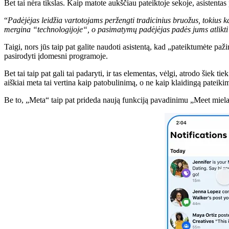
Bet tai nėra tikslas. Kaip matote aukščiau pateiktoje sekoje, asistentas
“
Padėjėjas leidžia vartotojams peržengti tradicinius bruožus, tokius ka
mergina “technologijoje“, o pasimatymų padėjėjas padės jums atlikti
Taigi, nors jūs taip pat galite naudoti asistentą, kad „pateiktumėte paži
pasirodyti įdomesni programoje.
Bet tai taip pat gali tai padaryti, ir tas elementas, vėlgi, atrodo šiek
aiškiai meta tai vertina kaip patobulinimą, o ne kaip klaidingą pateiki
Be to, „Meta“ taip pat prideda naują funkciją pavadinimu „Meet miela