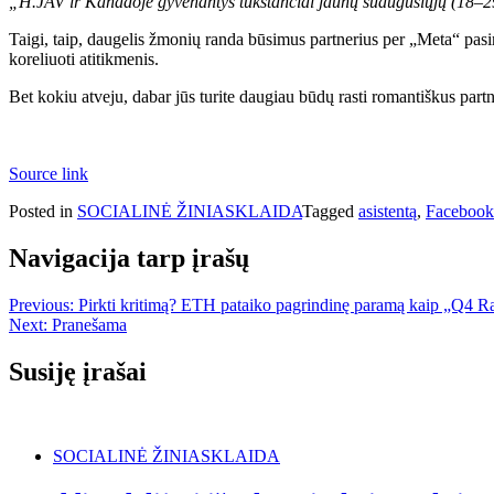
„H.
JAV ir Kanadoje gyvenantys tūkstančiai jaunų suaugusiųjų (18–2
Taigi, taip, daugelis žmonių randa būsimus partnerius per „Meta“ pasi
koreliuoti atitikmenis.
Bet kokiu atveju, dabar jūs turite daugiau būdų rasti romantiškus pa
Source link
Posted in
SOCIALINĖ ŽINIASKLAIDA
Tagged
asistentą
,
Facebook
Navigacija tarp įrašų
Previous:
Pirkti kritimą? ETH pataiko pagrindinę paramą kaip „Q4 Ra
Next:
Pranešama
Susiję įrašai
SOCIALINĖ ŽINIASKLAIDA