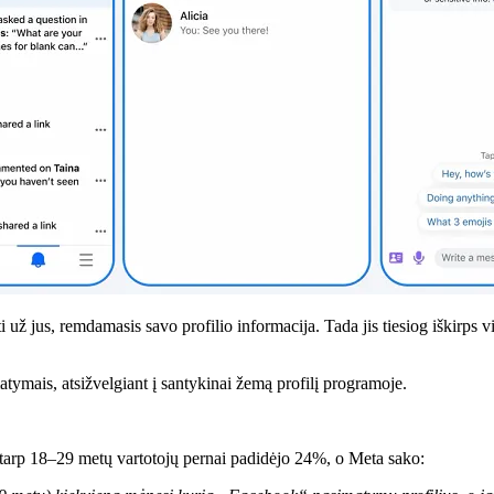
yti už jus, remdamasis savo profilio informacija. Tada jis tiesiog iškirps 
ymais, atsižvelgiant į santykinai žemą profilį programoje.
arp 18–29 metų vartotojų pernai padidėjo 24%, o Meta sako: