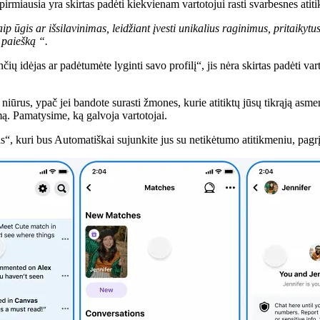
 pirmiausia yra skirtas padėti kiekvienam vartotojui rasti svarbesnes atit
ip ūgis ar išsilavinimas, leidžiant įvesti unikalius raginimus, pritaiky
 paiešką “.
nčių idėjas ar padėtumėte lyginti savo profilį“, jis nėra skirtas padėti va
 tiek niūrus, ypač jei bandote surasti žmones, kurie atitiktų jūsų tikrąją 
mą. Pamatysime, ką galvoja vartotojai.
s“, kuri bus
Automatiškai sujunkite jus su netikėtumo atitikmeniu, pagr