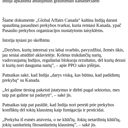
Indija apkaltinta atnaujintais grasinimais kanadiečiams
Šiame dokumente „Global Affairs Canada“ kaltina Indiją darant
spaudimą pasaulinei prekybos tvarkai, kuria remiasi Kanada, ypač
Pasaulio prekybos organizacijos nustatytoms taisyklėms.
Istorija tęsiasi po skelbimu
„Derybos, kurių interesai yra labai svarbūs, pavyzdžiui, žemės ūkis,
jau seniai atsidūrė aklavietėje. Keletas trukdančių narių,
vadovaujamų Indijos, reguliariai blokuoja rezultatus, dėl kurių derasi
ir kurių nori dauguma narių”, – apie PPO sako įrišėjas.
Patnaikas sakė, kad Indija „darys viską, kas būtina, kad padidintų
prekybą“ su Kanada.
„Jei galime tiesiog pakeisti įstatymus ir dirbti pagal sektorius, mes
taip pat galime tai padaryti“, – sakė jis.
Patnaikas taip pat pasiūlė, kad Indija nori pereiti prie prekybos
konfliktų dėl tokių klausimų kaip fumigacija ir pesticidai.
„Prekyba iš esmės atsiveria, o ne kliūčių. Jokių netarifinių kliūčių,
jokių sanitarinių fitosanitarinių klausimų”, – sakė jis.