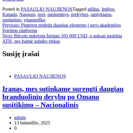
Posted in
PASAULIO NAUJIENOS
Tagged
atšilus
,
Indijos
,
Kanada
,
Naujasis
,
nori
,
pasiuntinys
,
prekybos
,
santykiams
,
susitarimo
,
visapusiško
Navigacija
Previous:
Pinterest prideda daugiau elementų į savo akademijos
švietimo platformą
tarp
Next:
Bitcoin nukrenta žemiau 105 000 USD, o auksas pasiekia
įrašų
ATH, nes baimė sulaiko rinkas
Susiję įrašai
PASAULIO NAUJIENOS
Iranas, mes sutinkame surengti daugiau
branduolinių derybų po Omano
susitikimo – Nacionalinis
admin
13 balandžio, 2025
0