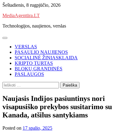
Skip
Šeštadienis, 8 rugpjūčio, 2026
to
MediaAgentūra.LT
content
Technologijos, naujienos, verslas
VERSLAS
PASAULIO NAUJIENOS
SOCIALINĖ ŽINIASKLAIDA
KRIPTO TURTAS
BLOKŲ GRANDINĖS
PASLAUGOS
Ieškoti:
Naujasis Indijos pasiuntinys nori
visapusiško prekybos susitarimo su
Kanada, atšilus santykiams
Posted on
17 spalio, 2025