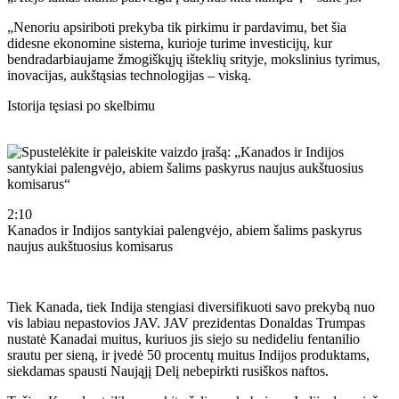
„Nenoriu apsiriboti prekyba tik pirkimu ir pardavimu, bet šia
didesne ekonomine sistema, kurioje turime investicijų, kur
bendradarbiaujame žmogiškųjų išteklių srityje, mokslinius tyrimus,
inovacijas, aukštąsias technologijas – viską.
Istorija tęsiasi po skelbimu
2:10
Kanados ir Indijos santykiai palengvėjo, abiem šalims paskyrus
naujus aukštuosius komisarus
Tiek Kanada, tiek Indija stengiasi diversifikuoti savo prekybą nuo
vis labiau nepastovios JAV. JAV prezidentas Donaldas Trumpas
nustatė Kanadai muitus, kuriuos jis siejo su nedideliu fentanilio
srautu per sieną, ir įvedė 50 procentų muitus Indijos produktams,
siekdamas spausti Naująjį Delį nebepirkti rusiškos naftos.