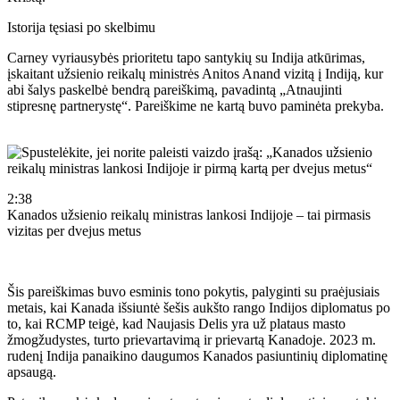
Istorija tęsiasi po skelbimu
Carney vyriausybės prioritetu tapo santykių su Indija atkūrimas,
įskaitant užsienio reikalų ministrės Anitos Anand vizitą į Indiją, kur
abi šalys paskelbė bendrą pareiškimą, pavadintą „Atnaujinti
stipresnę partnerystę“. Pareiškime ne kartą buvo paminėta prekyba.
2:38
Kanados užsienio reikalų ministras lankosi Indijoje – tai pirmasis
vizitas per dvejus metus
Šis pareiškimas buvo esminis tono pokytis, palyginti su praėjusiais
metais, kai Kanada išsiuntė šešis aukšto rango Indijos diplomatus po
to, kai RCMP teigė, kad Naujasis Delis yra už plataus masto
žmogžudystes, turto prievartavimą ir prievartą Kanadoje. 2023 m.
rudenį Indija panaikino daugumos Kanados pasiuntinių diplomatinę
apsaugą.