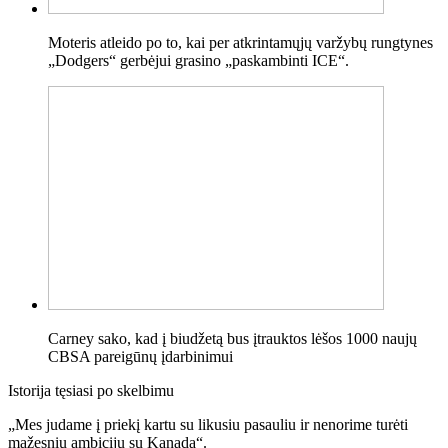
Moteris atleido po to, kai per atkrintamųjų varžybų rungtynes ​​
„Dodgers“ gerbėjui grasino „paskambinti ICE“.
Carney sako, kad į biudžetą bus įtrauktos lėšos 1000 naujų
CBSA pareigūnų įdarbinimui
Istorija tęsiasi po skelbimu
„Mes judame į priekį kartu su likusiu pasauliu ir nenorime turėti
mažesnių ambicijų su Kanada“.