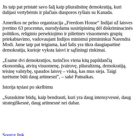
Jis taip pat pristatė savo šalį kaip pliuralistinę demokratiją, kuri
dalijasi vertybėmis ir plačiais diasporos ryšiais su Kanada.
Amerikos ne pelno organizacija „Freedom House“ Indijai už laisves
įvertino 63 procentus, nurodydama susirūpinimą dėl diskriminacinės
politikos, religinio persekiojimo ir pilietinės visuomenės grupių
priekabiavimo, vadovaujant Indijos ministrui pirmininkui Narendra
Modi. Jame taip pat teigiama, kad šalis yra tikra daugiapartinė
demokratija, kurioje vyksta laisvi ir sąžiningi rinkimai.
„Esame dvi demokratijos, turinčios viena kitą papildančią
ekonomiką, atvirą visuomenę, įvairovę, pliuralizmą, demokratiją,
teisinę valstybę, spaudos laisvę – viską, kas mus sieja. Taigi
turėtume būti daug artimesni”, – sakė Patnaikas.
Istorija tęsiasi po skelbimu
„Suraskime būdų, kaip bendrauti, kuri yra daug intensyvesnė, daug
strategiškesnė, daug artimesnė nei dabar.
Source link