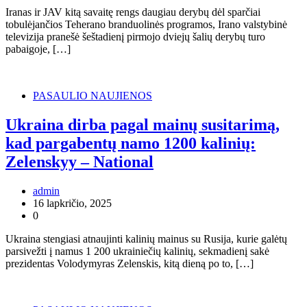
Iranas ir JAV kitą savaitę rengs daugiau derybų dėl sparčiai
tobulėjančios Teherano branduolinės programos, Irano valstybinė
televizija pranešė šeštadienį pirmojo dviejų šalių derybų turo
pabaigoje, […]
PASAULIO NAUJIENOS
Ukraina dirba pagal mainų susitarimą,
kad pargabentų namo 1200 kalinių:
Zelenskyy – National
admin
16 lapkričio, 2025
0
Ukraina stengiasi atnaujinti kalinių mainus su Rusija, kurie galėtų
parsivežti į namus 1 200 ukrainiečių kalinių, sekmadienį sakė
prezidentas Volodymyras Zelenskis, kitą dieną po to, […]