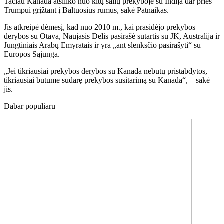
Tačiau Kanada atsiliko nuo kitų šalių prekyboje su Indija dar prieš
Trumpui grįžtant į Baltuosius rūmus, sakė Patnaikas.
Jis atkreipė dėmesį, kad nuo 2010 m., kai prasidėjo prekybos
derybos su Otava, Naujasis Delis pasirašė sutartis su JK, Australija ir
Jungtiniais Arabų Emyratais ir yra „ant slenksčio pasirašyti“ su
Europos Sąjunga.
„Jei tikriausiai prekybos derybos su Kanada nebūtų pristabdytos,
tikriausiai būtume sudarę prekybos susitarimą su Kanada“, – sakė
jis.
Dabar populiaru