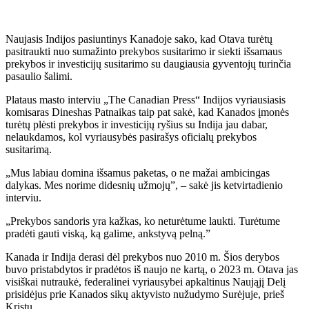
Naujasis Indijos pasiuntinys Kanadoje sako, kad Otava turėtų
pasitraukti nuo sumažinto prekybos susitarimo ir siekti išsamaus
prekybos ir investicijų susitarimo su daugiausia gyventojų turinčia
pasaulio šalimi.
Plataus masto interviu „The Canadian Press“ Indijos vyriausiasis
komisaras Dineshas Patnaikas taip pat sakė, kad Kanados įmonės
turėtų plėsti prekybos ir investicijų ryšius su Indija jau dabar,
nelaukdamos, kol vyriausybės pasirašys oficialų prekybos
susitarimą.
„Mus labiau domina išsamus paketas, o ne mažai ambicingas
dalykas. Mes norime didesnių užmojų”, – sakė jis ketvirtadienio
interviu.
„Prekybos sandoris yra kažkas, ko neturėtume laukti. Turėtume
pradėti gauti viską, ką galime, ankstyvą pelną.”
Kanada ir Indija derasi dėl prekybos nuo 2010 m. Šios derybos
buvo pristabdytos ir pradėtos iš naujo ne kartą, o 2023 m. Otava jas
visiškai nutraukė, federalinei vyriausybei apkaltinus Naująjį Delį
prisidėjus prie Kanados sikų aktyvisto nužudymo Surėjuje, prieš
Kristų.