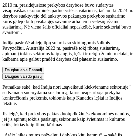
2010 m. prasidėjusiose prekybos derybose buvo sudarytas
visapusiškas ekonominės partnerystės susitarimas, tačiau iki 2023 m.
derybos suaktyvėjo dėl ankstyvos pažangos prekybos susitarimo,
kuris galėjo būti pasibaigęs savaime arba lemti vėlesnį išsamų
susitarimą. Nė viena šalis oficialiai nepaskelbė, kurie sektoriai buvo
svarstomi.
Indija pasirašė abiejų tipų sutartis su skirtingomis šalimis.
Pavyzdžiui, Australija 2022 m. pasirašė tokį ribotą susitarimą,
apimantį tokius sektorius kaip anglis, lęšiai ir retųjų žemių metalai, ir
kalbama apie galbūt pradėti derybas dėl platesnio susitarimo.
Daugiau apie Pasaulį
Daugiau vaizdo įrašų
Patnaikas sakė, kad Indija nori „sąveikauti kiekviename sektoriuje“
su Kanada sudarydama susitarimą, kuris neapsiriboja prekyba
konkrečiomis prekėmis, tokiomis kaip Kanados lęšiai ir Indijos
tekstilė.
Jis teigė, kad prekybos paktas duotų didžiulės ekonominės naudos,
jei jis apimtų tokius paslaugų sektorius kaip švietimas ir kultūros
sritis, tokias kaip filmų kūrimas.
„Atėjo laikas mums pažvelgti į dalykus kitu kampu“, – sakė jis.