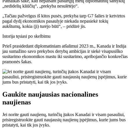
Patnaikas sakė, kad nepaisant pastarųjų metų diplomatinių santykių
„nedidelių kliūčių“, „prekyba nesulėtėjo“.
„Tačiau pažvelgus iš kitos pusės, prekyba tarp G7 šalies ir ketvirtos
pagal dydį ekonomikos pasaulyje niekada nepasiekė tokių
aukštumų, kokia (ji) turėjo būti“, – pridūrė jis.
Istorija tęsiasi po skelbimu
Prieš prasidedant diplomatiniam atšalimui 2023 m., Kanada ir Indija
jau sumažino savo prekybos derybų ambicijas ir siekė visapusiško
susitarimo ekonomikos mastu iki susitarimo, apribojančio konkrečias
pramonės šakas.
Gaukite naujausias nacionalines
naujienas
Jei norite gauti naujienų, turinčių įtakos Kanadai ir visam pasauliui,
prisiregistruokite gauti naujausių naujienų įspėjimus, kurie jums bus
pristatyti, kai tik jos įvyks.