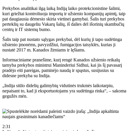
Prekybos analitikai ilgą laiką Indiją laiko protekcionistine šalimi,
kuri griežtai kontroliuoja importą ir užsienio kompanijų apimtį, taip
pat daugiausia dėmesio skiria vietinei gamybai. Šalis turi prekybos
perteklių su daugeliu Vakarų šalių, iš dalies dėl išorinių skambučių
centrų ir IT sistemų bumo.
Šalis taip pat nustato sąlygas prekybai, dėl kurių ji tapo sudėtinga
užsienio įmonėms, pavyzdžiui, fumigacijos taisyklės, kurias ji
nustatė 2017 m. Kanados žirniams ir lęšiams.
Informaciniame pranešime, kurį rengė Kanados užsienio reikalų
tarnyba prekybos ministrui Maninderiui Sidhui, kai jis šį pavasarį
pradėjo eiti pareigas, paminėjo naudą ir spąstus, susijusius su
didesne prekyba su Indija.
„Indija siūlo didelių galimybių vidutinės trukmės laikotarpiu,
nepaisant to, kad ji eksportuotojams yra sudėtinga rinka“, – sakoma
gegužės mėn.
2:31