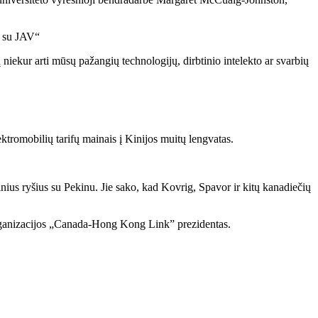
tą su JAV“
ų niekur arti mūsų pažangių technologijų, dirbtinio intelekto ar svarbių
ktromobilių tarifų mainais į Kinijos muitų lengvatas.
ius ryšius su Pekinu. Jie sako, kad Kovrig, Spavor ir kitų kanadiečių
 organizacijos „Canada-Hong Kong Link” prezidentas.