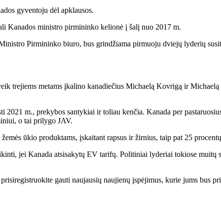
ados gyventoju dėl apklausos.
iali Kanados ministro pirmininko kelionė į šalį nuo 2017 m.
sak Ministro Pirmininko biuro, bus grindžiama pirmuoju dviejų lyderių 
veik trejiems metams įkalino kanadiečius Michaelą Kovrigą ir Michaelą 
leisti 2021 m., prekybos santykiai ir toliau kenčia. Kanada per pastaru
niui, o tai prilygo JAV.
žemės ūkio produktams, įskaitant rapsus ir žirnius, taip pat 25 procent
kinti, jei Kanada atsisakytų EV tarifų. Politiniai lyderiai tokiose mui