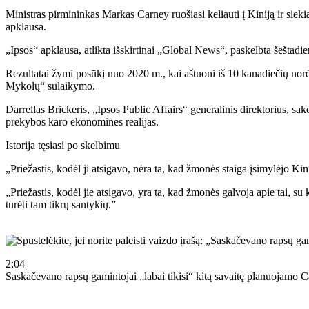
Ministras pirmininkas Markas Carney ruošiasi keliauti į Kiniją ir siek
apklausa.
„Ipsos“ apklausa, atlikta išskirtinai „Global News“, paskelbta šeštad
Rezultatai žymi posūkį nuo 2020 m., kai aštuoni iš 10 kanadiečių norėjo
Mykolų“ sulaikymo.
Darrellas Brickeris, „Ipsos Public Affairs“ generalinis direktorius, s
prekybos karo ekonomines realijas.
Istorija tęsiasi po skelbimu
„Priežastis, kodėl ji atsigavo, nėra ta, kad žmonės staiga įsimylėjo Kini
„Priežastis, kodėl jie atsigavo, yra ta, kad žmonės galvoja apie tai, s
turėti tam tikrų santykių.”
2:04
Saskačevano rapsų gamintojai „labai tikisi“ kitą savaitę planuojamo C