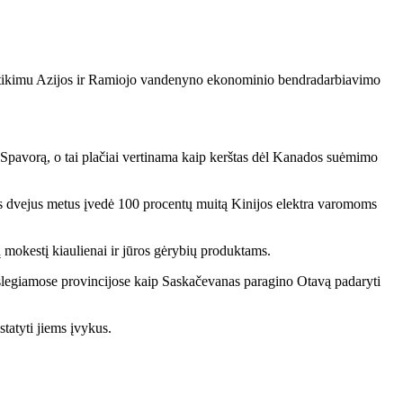
susitikimu Azijos ir Ramiojo vandenyno ekonominio bendradarbiavimo
Spavorą, o tai plačiai vertinama kaip kerštas dėl Kanados suėmimo
osius dvejus metus įvedė 100 procentų muitą Kinijos elektra varomoms
ų mokestį kiaulienai ir jūros gėrybių produktams.
tų slegiamose provincijose kaip Saskačevanas paragino Otavą padaryti