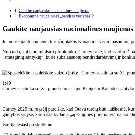
Gaukite naujausias nacionalines naujienas
Ekonominė nauda prieš „bendras vertybes“?
Gaukite naujausias nacionalines naujienas
Jei norite gauti naujienų, turinčių įtakos Kanadai ir visam pasauliui, p
Nuo tada, kai tapo ministru pirmininku, Carney sakė, kad svarbu iš nau
„strateginių santykių“, kurie subalansuotų bendradarbiavimą ir konkur
1:49
Carney susitinka su Xi, pranešdamas apie Kinijos ir Kanados santyki
Carney 2025 m. rugsėjį pareiškė, kad Otava turėtų būti „aiškesnė, kur
gamybos srityse, kartu išlaikydama „apsaugines priemones“ nacional
Istorija tęsiasi po skelbimu
„Turime būti labai atsargūs savo santykiuose su Kinija, nesistengti jų