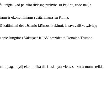
ečių teigia, kad palaiko didesnę prekybą su Pekinu, rodo nauja
yšiams ir ekonominiams susitarimams su Kinija.
ė kaltinimai dėl užsienio kišimosi Pekinui, ir savavališko „dviejų
iau apie Jungtines Valstijas“ ir JAV prezidento Donaldo Trumpo
 antra pagal dydį ekonomika tikriausiai yra vieta, su kuria mums reikia