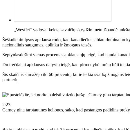
„WestJet“ vadovai keletą savaičių skrydžio metu išbandė ankštas
Šeštadienio Ipsos apklausa rodo, kad kanadiečius labiau domina preky
nacionalinis saugumas, aplinka ir žmogaus teisės.
Septyniasdešimt vienas procentas apklaustųjų teigė, kad nauda kanadi
Du trečdaliai apklausos dalyvių teigė, kad pirmenybė turėtų būti te
Šis skaičius sumažėjo iki 60 procentų, kurie teikia svarbą žmogaus t
partnerių.
2:23
Carney gina tarptautines keliones, sako, kad pastangos padidins preky
Be to, apklausa parodė, kad tik 25 procentai kanadiečių sutiko, kad Ka