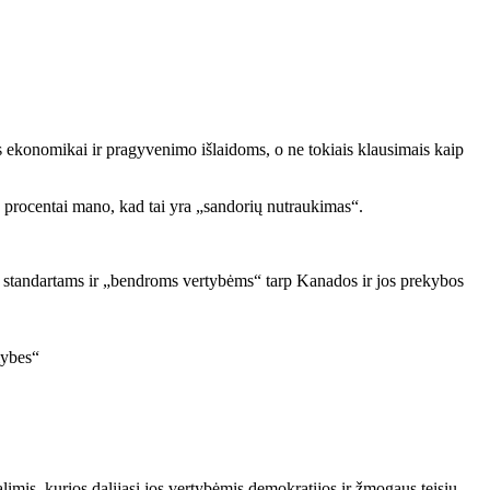
 ekonomikai ir pragyvenimo išlaidoms, o ne tokiais klausimais kaip
 procentai mano, kad tai yra „sandorių nutraukimas“.
os standartams ir „bendroms vertybėms“ tarp Kanados ir jos prekybos
limis, kurios dalijasi jos vertybėmis demokratijos ir žmogaus teisių