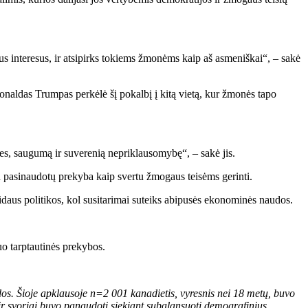
us interesus, ir atsipirks tokiems žmonėms kaip aš asmeniškai“, – sakė
naldas Trumpas perkėlė šį pokalbį į kitą vietą, kur žmonės tapo
es, saugumą ir suverenią nepriklausomybę“, – sakė jis.
d pasinaudotų prekyba kaip svertu žmogaus teisėms gerinti.
idaus politikos, kol susitarimai suteiks abipusės ekonominės naudos.
uo tarptautinės prekybos.
dos. Šioje apklausoje n=2 001 kanadietis, vyresnis nei 18 metų, buvo
ir svoriai buvo panaudoti siekiant subalansuoti demografinius