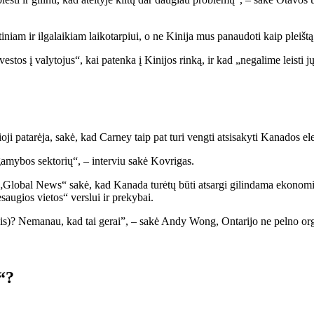
tiniam ir ilgalaikiam laikotarpiui, o ne Kinija mus panaudoti kaip pleiš
stos į valytojus“, kai patenka į Kinijos rinką, ir kad „negalime leisti j
i patarėja, sakė, kad Carney taip pat turi vengti atsisakyti Kanados ele
gamybos sektorių“, – interviu sakė Kovrigas.
 „Global News“ sakė, kad Kanada turėtų būti atsargi gilindama ekonomin
saugios vietos“ verslui ir prekybai.
u jais)? Nemanau, kad tai gerai”, – sakė Andy Wong, Ontarijo ne pelno
“?