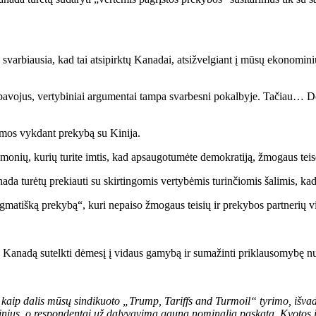
 svarbiausia, kad tai atsipirktų Kanadai, atsižvelgiant į mūsų ekonomini
pavojus, vertybiniai argumentai tampa svarbesni pokalbyje. Tačiau… Do
jamos vykdant prekybą su Kinija.
onių, kurių turite imtis, kad apsaugotumėte demokratiją, žmogaus teis
da turėtų prekiauti su skirtingomis vertybėmis turinčiomis šalimis, ka
gmatišką prekybą“, kuri nepaiso žmogaus teisių ir prekybos partnerių v
stų Kanadą sutelkti dėmesį į vidaus gamybą ir sumažinti priklausomybę n
, kaip dalis mūsų sindikuoto „Trump, Tariffs and Turmoil“ tyrimo, išva
tinius, o respondentai už dalyvavimą gauna nominalią paskatą. Kvotos 