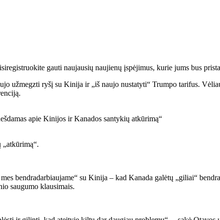
risiregistruokite gauti naujausių naujienų įspėjimus, kurie jums bus prista
jo užmegzti ryšį su Kinija ir „iš naujo nustatyti“ Trumpo tarifus. Vėliau
enciją.
ų „atkūrimą“.
 mes bendradarbiaujame“ su Kinija – kad Kanada galėtų „giliai“ bendrad
inio saugumo klausimais.
 plėsti ir gilinti, kad ateityje kiltų dar daugiau problemų“, – sakė Ota