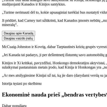
studijuojanti Kanados ir Kinijos santykius.
„Turime nerimauti dėl to, kokie apsauginiai turėklai bus nustatyti vidu
Ji pridūrė, kad Carney turi užtikrinti, kad Kanados įmonės nebūtų „nuve
mineralų“.
Daugiau apie Kanadą
Daugiau vaizdo įrašų
McCuaig-Johnston ir Kovrig, dabar Tarptautinės krizių grupės vyresnioj
„Jei Kanada tai padarys, ji per dešimtmetį išstumtų savo automobilių 
Kinijos ir Xi kritikai, pavyzdžiui, Honkongo demokratijos aktyvistai,
sulaikymai pastaraisiais metais įrodo, kad Kinija ir Honkongas yra „ne
„Ar mes atsilyginsime Kinijai už tai, ką jie daro (darydami verslą s
Istorija tęsiasi po skelbimu
Ekonominė nauda prieš „bendras vertybes
Dabar populiaru