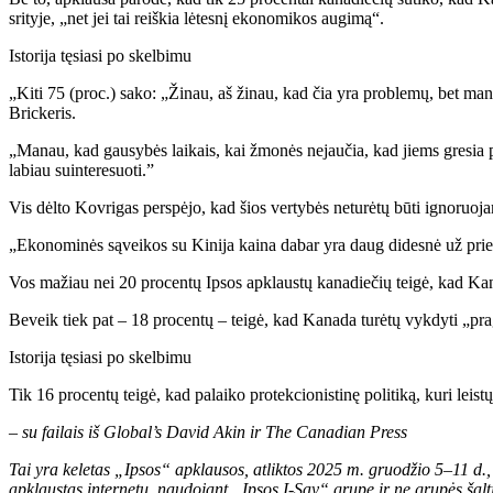
srityje, „net jei tai reiškia lėtesnį ekonomikos augimą“.
Istorija tęsiasi po skelbimu
„Kiti 75 (proc.) sako: „Žinau, aš žinau, kad čia yra problemų, bet man
Brickeris.
„Manau, kad gausybės laikais, kai žmonės nejaučia, kad jiems gresia 
labiau suinteresuoti.”
Vis dėlto Kovrigas perspėjo, kad šios vertybės neturėtų būti ignoruo
„Ekonominės sąveikos su Kinija kaina dabar yra daug didesnė už priem
Vos mažiau nei 20 procentų Ipsos apklaustų kanadiečių teigė, kad Kana
Beveik tiek pat – 18 procentų – teigė, kad Kanada turėtų vykdyti „pra
Istorija tęsiasi po skelbimu
Tik 16 procentų teigė, kad palaiko protekcionistinę politiką, kuri lei
– su failais iš Global’s David Akin ir The Canadian Press
Tai yra keletas „Ipsos“ apklausos, atliktos 2025 m. gruodžio 5–11 d.
apklaustas internetu, naudojant „Ipsos I-Say“ grupę ir ne grupės šal