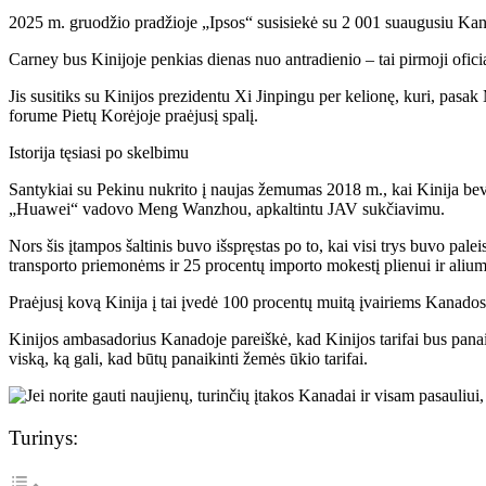
2025 m. gruodžio pradžioje „Ipsos“ susisiekė su 2 001 suaugusiu Kan
Carney bus Kinijoje penkias dienas nuo antradienio – tai pirmoji ofic
Jis susitiks su Kinijos prezidentu Xi Jinpingu per kelionę, kuri, pa
forume Pietų Korėjoje praėjusį spalį.
Istorija tęsiasi po skelbimu
Santykiai su Pekinu nukrito į naujas žemumas 2018 m., kai Kinija be
„Huawei“ vadovo Meng Wanzhou, apkaltintu JAV sukčiavimu.
Nors šis įtampos šaltinis buvo išspręstas po to, kai visi trys buvo pa
transporto priemonėms ir 25 procentų importo mokestį plienui ir aliumi
Praėjusį kovą Kinija į tai įvedė 100 procentų muitą įvairiems Kanados 
Kinijos ambasadorius Kanadoje pareiškė, kad Kinijos tarifai bus panai
viską, ką gali, kad būtų panaikinti žemės ūkio tarifai.
Turinys: