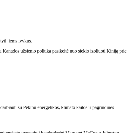
tyti jiems įvykus.
 Kanados užsienio politika pasikeitė nuo siekio izoliuoti Kiniją prie
arbiauti su Pekinu energetikos, klimato kaitos ir pagrindinės
vos universiteto vyresnioji bendradarbė Margaret McCuaig-Johnston,