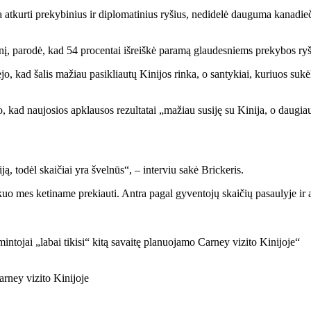
ia atkurti prekybinius ir diplomatinius ryšius, nedidelė dauguma kanadi
ienį, parodė, kad 54 procentai išreiškė paramą glaudesniems prekybos r
, kad šalis mažiau pasikliautų Kinijos rinka, o santykiai, kuriuos sukėl
ako, kad naujosios apklausos rezultatai „mažiau susiję su Kinija, o daug
ją, todėl skaičiai yra švelnūs“, – interviu sakė Brickeris.
u kuo mes ketiname prekiauti. Antra pagal gyventojų skaičių pasaulyje ir
arney vizito Kinijoje