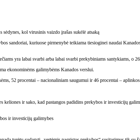
 sėdynes, kol virusinis vaizdo įrašas sukėlė atsaką
bos sandoriai, kuriuose pirmenybė teikiama tiesioginei naudai Kanados
ečiams yra labai svarbi arba labai svarbi prekybiniams santykiams, o 26
ikiama ekonominėms galimybėms Kanados verslui.
eisėms, 52 procentai – nacionaliniam saugumui ir 46 procentai – aplink
bos ir investicijų galimybes
nada turėtų sudaryti „vertėmis pagrįstos prekybos“ susitarimus tik su ša