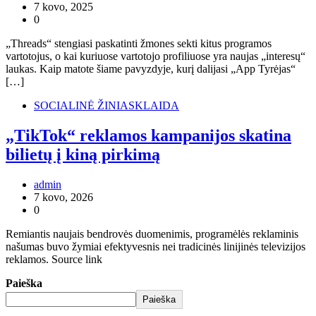
7 kovo, 2025
0
„Threads“ stengiasi paskatinti žmones sekti kitus programos
vartotojus, o kai kuriuose vartotojo profiliuose yra naujas „interesų“
laukas. Kaip matote šiame pavyzdyje, kurį dalijasi „App Tyrėjas“
[…]
SOCIALINĖ ŽINIASKLAIDA
„TikTok“ reklamos kampanijos skatina
bilietų į kiną pirkimą
admin
7 kovo, 2026
0
Remiantis naujais bendrovės duomenimis, programėlės reklaminis
našumas buvo žymiai efektyvesnis nei tradicinės linijinės televizijos
reklamos. Source link
Paieška
Paieška