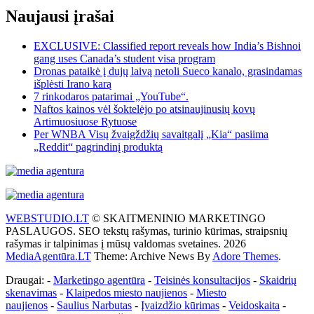
Naujausi įrašai
EXCLUSIVE: Classified report reveals how India’s Bishnoi
gang uses Canada’s student visa program
Dronas pataikė į dujų laivą netoli Sueco kanalo, grasindamas
išplėsti Irano karą
7 rinkodaros patarimai „YouTube“.
Naftos kainos vėl šoktelėjo po atsinaujinusių kovų
Artimuosiuose Rytuose
Per WNBA Visų žvaigždžių savaitgalį „Kia“ pasiima
„Reddit“ pagrindinį produktą
WEBSTUDIO.LT
© SKAITMENINIO MARKETINGO
PASLAUGOS. SEO tekstų rašymas, turinio kūrimas, straipsnių
rašymas ir talpinimas į mūsų valdomas svetaines. 2026
MediaAgentūra.LT
Theme: Archive News By
Adore Themes
.
Draugai: -
Marketingo agentūra
-
Teisinės konsultacijos
-
Skaidrių
skenavimas
-
Klaipedos miesto naujienos
-
Miesto
naujienos
-
Saulius Narbutas
-
Įvaizdžio kūrimas
-
Veidoskaita
-