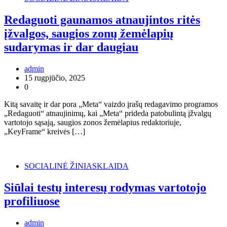
Redaguoti gaunamos atnaujintos ritės
įžvalgos, saugios zonų žemėlapių
sudarymas ir dar daugiau
admin
15 rugpjūčio, 2025
0
Kitą savaitę ir dar pora „Meta“ vaizdo įrašų redagavimo programos
„Redaguoti“ atnaujinimų, kai „Meta“ prideda patobulintą įžvalgų
vartotojo sąsają, saugios zonos žemėlapius redaktoriuje,
„KeyFrame“ kreivės […]
SOCIALINĖ ŽINIASKLAIDA
Siūlai testų interesų rodymas vartotojo
profiliuose
admin