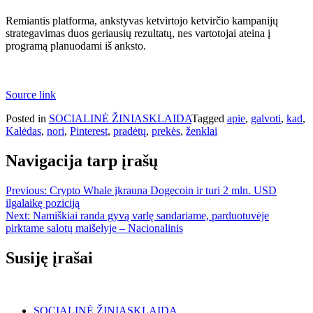
Remiantis platforma, ankstyvas ketvirtojo ketvirčio kampanijų
strategavimas duos geriausių rezultatų, nes vartotojai ateina į
programą planuodami iš anksto.
Source link
Posted in
SOCIALINĖ ŽINIASKLAIDA
Tagged
apie
,
galvoti
,
kad
,
Kalėdas
,
nori
,
Pinterest
,
pradėtų
,
prekės
,
ženklai
Navigacija tarp įrašų
Previous:
Crypto Whale įkrauna Dogecoin ir turi 2 mln. USD
ilgalaikę poziciją
Next:
Namiškiai randa gyvą varlę sandariame, parduotuvėje
pirktame salotų maišelyje – Nacionalinis
Susiję įrašai
SOCIALINĖ ŽINIASKLAIDA