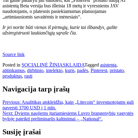
Tai galite padaryti jau šiandien, kai „Pinterest“ pristato naują AI
asistentą
Beta versija bus išleista 18 metų ir vyresniems JAV
naudotojams, o platesnis pasiekiamumas planuojamas
„artimiausiomis savaitėmis ir mėnesiais“.
Ir jei norite būti vienas iš pirmųjų, kurie tai išbandys, galite
užsiregistruoti laukiančiųjų sąraše
čia
.
Source link
Posted in
SOCIALINĖ ŽINIASKLAIDA
Tagged
asistentą
,
atitinkamus
,
dirbtinio
,
intelekto
,
kuris
,
padės
,
Pinterest
,
pristato
,
produktus
,
rasti
Navigacija tarp įrašų
Previous:
Analitikas atskleidžia, kaip „Litecoin“ investuotojams gali
paversti 3700 USD į 1 mln.
Next:
Dviems naujiems įtariamiesiems Luvro brangenybių vagystės
byloje pateikti preliminarūs kaltinimai – „National“.
Susiję įrašai