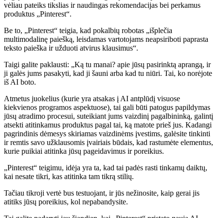
vėliau pateiks tikslias ir naudingas rekomendacijas bei perkamus
produktus „Pinterest“.
Be to, „Pinterest“ teigia, kad pokalbių robotas „išplečia
multimodalinę paiešką, leisdamas vartotojams neapsiriboti paprasta
teksto paieška ir užduoti atvirus klausimus“.
Taigi galite paklausti: „Ką tu manai? apie jūsų pasirinktą aprangą, ir
ji galės jums pasakyti, kad ji šauni arba kad tu niūri. Tai, ko norėjote
iš AI boto.
Atmetus juokelius (kurie yra atsakas į AI antplūdį visuose
kiekvienos programos aspektuose), tai gali būti patogus papildymas
jūsų atradimo procesui, suteikiant jums vaizdinį pagalbininką, galintį
atsekti atitinkamus produktus pagal tai, ką matote prieš jus. Kadangi
pagrindinis dėmesys skiriamas vaizdinėms įvestims, galėsite tinkinti
ir remtis savo užklausomis įvairiais būdais, kad rastumėte elementus,
kurie puikiai atitinka jūsų pageidavimus ir poreikius.
„Pinterest“ teigimu, idėja yra ta, kad tai padės rasti tinkamų daiktų,
kai nesate tikri, kas atitinka tam tikrą stilių.
Tačiau tikroji vertė bus testuojant, ir jūs nežinosite, kaip gerai jis
atitiks jūsų poreikius, kol nepabandysite.