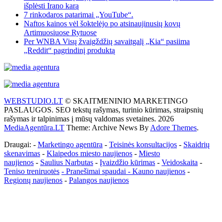
išplėsti Irano karą
7 rinkodaros patarimai „YouTube“.
Naftos kainos vėl šoktelėjo po atsinaujinusių kovų
Artimuosiuose Rytuose
Per WNBA Visų žvaigždžių savaitgalį „Kia“ pasiima
„Reddit“ pagrindinį produktą
WEBSTUDIO.LT
© SKAITMENINIO MARKETINGO
PASLAUGOS. SEO tekstų rašymas, turinio kūrimas, straipsnių
rašymas ir talpinimas į mūsų valdomas svetaines. 2026
MediaAgentūra.LT
Theme: Archive News By
Adore Themes
.
Draugai: -
Marketingo agentūra
-
Teisinės konsultacijos
-
Skaidrių
skenavimas
-
Klaipedos miesto naujienos
-
Miesto
naujienos
-
Saulius Narbutas
-
Įvaizdžio kūrimas
-
Veidoskaita
-
Teniso treniruotės
- Pranešimai spaudai -
Kauno naujienos
-
Regionų naujienos
-
Palangos naujienos