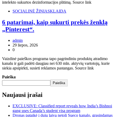
intelekto sukurtos dezinformacijos plitimą. Source link
SOCIALINĖ ŽINIASKLAIDA
6 patarimai, kaip sukurti prekės ženklą
„Pinterest“.
admin
29 liepos, 2026
0
Vaizdinė paieškos programa tapo pagrindiniu produktų atradimo
kanalu ir gali padėti daugiau nei 630 mln. aktyvių vartotojų, kurie
siekia apsipirkti, susieti reklamos pastangas. Source link
Paieška
Paieška
Naujausi įrašai
EXCLUSIVE: Classified report reveals how India’s Bishnoi
gang uses Canada’s student visa program
Dronas pataikė į dujų laivą netoli Sueco kanalo, grasindamas