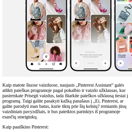
Kaip matote šiuose vaizduose, naujasis „Pinterest Assistant“ galės
atlikti paieškas programoje pagal pokalbio ir vaizdo užklausas, kur
pasirenkate Prisegti vaizdus, ​​tada ištarkite paieškos užklausą tiesiai į
programą. Taigi galite pasakyti kažką panašaus į „Ei, Pinterest, ar
galite parodyti man batus, kurie tiktų prie šių kelnių? remiantis jūsų
vaizdiniais pavyzdžiais, ir bus pateiktos parinktys iš programoje
esančių smeigtukų.
Kaip paaiškino Pinterest: