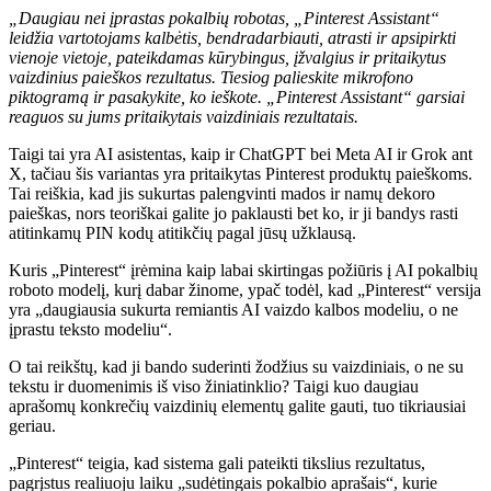
„Daugiau nei įprastas pokalbių robotas, „Pinterest Assistant“
leidžia vartotojams kalbėtis, bendradarbiauti, atrasti ir apsipirkti
vienoje vietoje, pateikdamas kūrybingus, įžvalgius ir pritaikytus
vaizdinius paieškos rezultatus. Tiesiog palieskite mikrofono
piktogramą ir pasakykite, ko ieškote. „Pinterest Assistant“ garsiai
reaguos su jums pritaikytais vaizdiniais rezultatais.
Taigi tai yra AI asistentas, kaip ir ChatGPT bei Meta AI ir Grok ant
X, tačiau šis variantas yra pritaikytas Pinterest produktų paieškoms.
Tai reiškia, kad jis sukurtas palengvinti mados ir namų dekoro
paieškas, nors teoriškai galite jo paklausti bet ko, ir ji bandys rasti
atitinkamų PIN kodų atitikčių pagal jūsų užklausą.
Kuris „Pinterest“ įrėmina kaip labai skirtingas požiūris į AI pokalbių
roboto modelį, kurį dabar žinome, ypač todėl, kad „Pinterest“ versija
yra „daugiausia sukurta remiantis AI vaizdo kalbos modeliu, o ne
įprastu teksto modeliu“.
O tai reikštų, kad ji bando suderinti žodžius su vaizdiniais, o ne su
tekstu ir duomenimis iš viso žiniatinklio? Taigi kuo daugiau
aprašomų konkrečių vaizdinių elementų galite gauti, tuo tikriausiai
geriau.
„Pinterest“ teigia, kad sistema gali pateikti tikslius rezultatus,
pagrįstus realiuoju laiku „sudėtingais pokalbio aprašais“, kurie